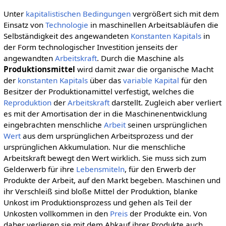
Unter
kapitalistischen
Bedingungen
vergrößert sich mit dem
Einsatz von
Technologie
in maschinellen Arbeitsabläufen die
Selbständigkeit des angewandeten
Konstanten Kapitals
in
der Form technologischer Investition jenseits der
angewandten
Arbeitskraft
. Durch die Maschine als
Produktionsmittel
wird damit zwar die organische Macht
der
konstanten Kapitals
über das
variable Kapital
für den
Besitzer der Produktionamittel verfestigt, welches die
Reproduktion
der
Arbeitskraft
darstellt. Zugleich aber verliert
es mit der Amortisation der in die Maschinenentwicklung
eingebrachten menschliche
Arbeit
seinen ursprünglichen
Wert
aus dem ursprünglichen Arbeitsprozess und der
ursprünglichen Akkumulation. Nur die menschliche
Arbeitskraft bewegt den Wert wirklich. Sie muss sich zum
Gelderwerb für ihre
Lebensmiteln
, für den Erwerb der
Produkte der Arbeit, auf den Markt begeben. Maschinen und
ihr Verschleiß sind bloße Mittel der Produktion, blanke
Unkost im Produktionsprozess und gehen als Teil der
Unkosten vollkommen in den
Preis
der Produkte ein. Von
daher verlieren sie mit dem Abkauf ihrer Produkte auch