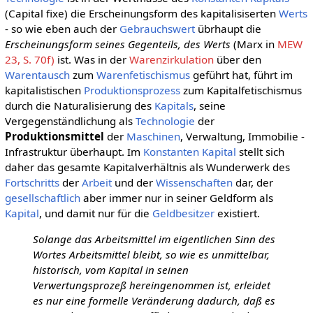
(Capital fixe) die Erscheinungsform des kapitalisiserten
Werts
- so wie eben auch der
Gebrauchswert
übrhaupt die
Erscheinungsform seines Gegenteils, des Werts
(Marx in
MEW
23, S. 70f)
ist. Was in der
Warenzirkulation
über den
Warentausch
zum
Warenfetischismus
geführt hat, führt im
kapitalistischen
Produktionsprozess
zum Kapitalfetischismus
durch die Naturalisierung des
Kapitals
, seine
Vergegenständlichung als
Technologie
der
Produktionsmittel
der
Maschinen
, Verwaltung, Immobilie -
Infrastruktur überhaupt. Im
Konstanten Kapital
stellt sich
daher das gesamte Kapitalverhältnis als Wunderwerk des
Fortschritts
der
Arbeit
und der
Wissenschaften
dar, der
gesellschaftlich
aber immer nur in seiner Geldform als
Kapital
, und damit nur für die
Geldbesitzer
existiert.
Solange das Arbeitsmittel im eigentlichen Sinn des
Wortes Arbeitsmittel bleibt, so wie es unmittelbar,
historisch, vom Kapital in seinen
Verwertungsprozeß hereingenommen ist, erleidet
es nur eine formelle Veränderung dadurch, daß es