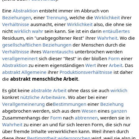
Eine
Abstraktion
entsteht immer im Abbruch von
Beziehungen
, einer
Trennung
, welche die
Wirklichkeit
ihrer
Verhältnisse
ausmacht, einer
Wirklichkeit
also, die ohne sie
nicht
wirklich
wahr
sein kann. Sie ist ein darin
entäußertes
Residuum, ein "unabgegoltener Rest" ihrer
Wahrheit
. Wo die
gesellschaftlichen
Beziehungen
der Menschen durch die
Verhältnisse
ihres
Warentauschs
unterbrochen werden
verallgemeinert
sich dieser "Rest" in der bloßen
Form
einer
Abstraktion
zu einem eigenständigen
Wert
ihrer
Arbeit
. Das
abstrakt Allgemeine
ihrer
Produktionsverhältnisse
ist daher
die
abstrakt menschliche Arbeit
.
Es gibt keine
abstrakte
Arbeit
ohne dass sie auch
wirklich
konkret
nützliche Arbeitwäre
. Wo aber bei einer
Verallgemeinerung
die
Bestimmungen
einer
Beziehung
abgebrochen werden, sich aus dem
Wesen
eines
ganzen
Zusammenhangs der
Form
nach
abtrennen
, werden sie in
Wahrheit
zu einer an und für sich leeren Form, die sich nur
über fremde Inhalte verwirklichen kann. Weil ihnen durch
diese ihrer
Bestimmtheit
widersprochen
wird, weil sie also in