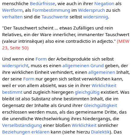
menschliche
Bedürfnisse
, wie auch in ihrer
Negation
als
Wertform
, als
Formbestimmung
im
Widerspruch
zu sich
verhalten
sind die
Tauschwerte
selbst
widersinnig
.
"Der Tauschwert scheint ... etwas Zufälliges und rein
Relatives, ein der Ware innerlicher, immanenter Tauschwert
(valeur intrinsèque) also eine contradictio in adjecto."
(MEW
23, Seite 50)
Und wenn eine
Form
der Arbeitsprodukte sich selbst
widerspricht
, muss es einen
allgemeinen
Grund
geben, der
ihre wirklichen Einheit verhindert, einen
allgemeinen
Inhalt,
der seine
Form
nur gegen sich selbst verwirklichen kann,
weil er von allem absieht, was sie in ihrer
Wirklichkeit
bestimmt
und zugleich hiergegen
gleichgültig
existiert. Was
bleibt ist also Substanz ohne bestimmten Inhalt, die im
Gegensatz der Inhalte als Grund ihrer
Gleichgültigkeit
erschlossen werden muss, als das gemeinsame Dritte, das
die unendliche Wechselwirkung ihres Niedergangs, die
Verselbständigung
einer bloßen
Wirklichkeit
sinnlicher
Beziehungen
erklären
kann (siehe hierzu
Dialektik
). Das