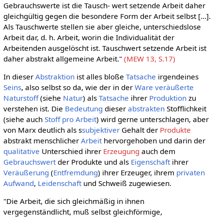
Gebrauchswerte ist die Tausch- wert setzende Arbeit daher
gleichgültig gegen die besondere Form der Arbeit selbst [...].
Als Tauschwerte stellen sie aber gleiche, unterschiedslose
Arbeit dar, d. h. Arbeit, worin die Individualität der
Arbeitenden ausgelöscht ist. Tauschwert setzende Arbeit ist
daher abstrakt allgemeine Arbeit."
(MEW 13, S.17)
In dieser
Abstraktion
ist alles bloße
Tatsache
irgendeines
Seins
, also selbst so da, wie der in der
Ware
veräußerte
Naturstoff
(siehe
Natur
) als
Tatsache
ihrer
Produktion
zu
verstehen ist. Die
Bedeutung
dieser
abstrakten
Stofflichkeit
(siehe auch
Stoff pro Arbeit
) wird gerne unterschlagen, aber
von Marx deutlich als s
subjektiver
Gehalt der
Produkte
abstrakt menschlicher
Arbeit
hervorgehoben und darin der
qualitative
Unterschied ihrer
Erzeugung
auch dem
Gebrauchswert
der Produkte und als
Eigenschaft
ihrer
Veräußerung
(
Entfremdung
) ihrer Erzeuger, ihrem
privaten
Aufwand
,
Leidenschaft
und Schweiß zugewiesen.
"Die Arbeit, die sich gleichmäßig in ihnen
vergegenständlicht, muß selbst gleichförmige,