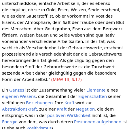
unterschiedslose, einfache Arbeit sein, der es ebenso
gleichgültig, ob sie in Gold, Eisen, Weizen, Seide erscheint,
wie es dem Sauerstoff ist, ob er vorkommt im Rost des
Eisens, der Atmosphäre, dem Saft der Traube oder dem Blut
des Menschen. Aber Gold graben, Eisen aus dem Bergwerk
fördern, Weizen bauen und Seide weben sind qualitativ
voneinander verschiedene Arbeitsarten. In der Tat, was
sachlich als Verschiedenheit der Gebrauchswerte, erscheint
prozessierend als Verschiedenheit der die Gebrauchswerte
hervorbringenden Tätigkeit. Als gleichgültig gegen den
besondern Stoff der Gebrauchswerte ist die Tauschwert
setzende Arbeit daher gleichgültig gegen die besondere
Form der Arbeit selbst."
(MEW 13, S.17)
Ein
Ganzes
ist der Zusammenhang vieler
Elemente
eines
eigenen
Wesens
, die Gesamtheit der
Eigenschaften
seiner
vielfältigen
Beziehungen
. Ihre
Kraft
wird zur
Abstraktionskraft
, zu einer
Kraft
der
Negation
, die dem
entspringt, was in der
positiven
Wirklichkeit
nicht ist, die
Energie
von dem, was durch deren
Positionen
aufgehoben
ist
(siehe auch
Positivismus
).