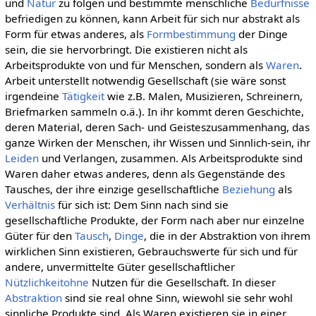
und
Natur
zu folgen und bestimmte menschliche
Bedürfnisse
befriedigen zu können, kann Arbeit für sich nur abstrakt als
Form für etwas anderes, als
Formbestimmung
der Dinge
sein, die sie hervorbringt. Die existieren nicht als
Arbeitsprodukte von und für Menschen, sondern als
Waren
.
Arbeit unterstellt notwendig Gesellschaft (sie wäre sonst
irgendeine
Tätigkeit
wie z.B. Malen, Musizieren, Schreinern,
Briefmarken sammeln o.ä.). In ihr kommt deren Geschichte,
deren Material, deren Sach- und Geisteszusammenhang, das
ganze Wirken der Menschen, ihr Wissen und Sinnlich-sein, ihr
Leiden
und Verlangen, zusammen. Als Arbeitsprodukte sind
Waren daher etwas anderes, denn als Gegenstände des
Tausches, der ihre einzige gesellschaftliche
Beziehung
als
Verhältnis
für sich ist: Dem Sinn nach sind sie
gesellschaftliche Produkte, der Form nach aber nur einzelne
Güter für den
Tausch
,
Dinge
, die in der Abstraktion von ihrem
wirklichen Sinn existieren, Gebrauchswerte für sich und für
andere, unvermittelte Güter gesellschaftlicher
Nützlichkeitohne
Nutzen für die Gesellschaft. In dieser
Abstraktion
sind sie real ohne Sinn, wiewohl sie sehr wohl
sinnliche Produkte sind. Als Waren existieren sie in einer