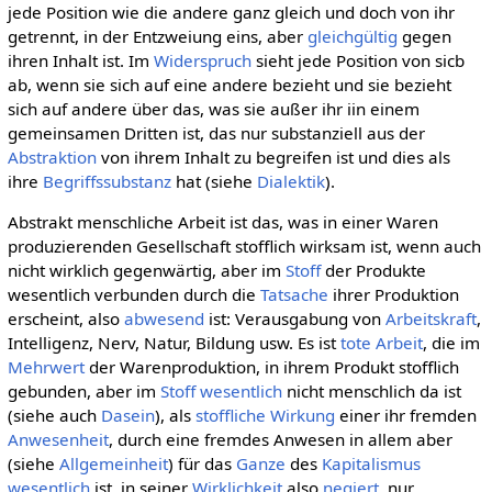
jede Position wie die andere ganz gleich und doch von ihr
getrennt, in der Entzweiung eins, aber
gleichgültig
gegen
ihren Inhalt ist. Im
Widerspruch
sieht jede Position von sicb
ab, wenn sie sich auf eine andere bezieht und sie bezieht
sich auf andere über das, was sie außer ihr iin einem
gemeinsamen Dritten ist, das nur substanziell aus der
Abstraktion
von ihrem Inhalt zu begreifen ist und dies als
ihre
Begriffssubstanz
hat (siehe
Dialektik
).
Abstrakt menschliche Arbeit ist das, was in einer Waren
produzierenden Gesellschaft stofflich wirksam ist, wenn auch
nicht wirklich gegenwärtig, aber im
Stoff
der Produkte
wesentlich verbunden durch die
Tatsache
ihrer Produktion
erscheint, also
abwesend
ist: Verausgabung von
Arbeitskraft
,
Intelligenz, Nerv, Natur, Bildung usw. Es ist
tote Arbeit
, die im
Mehrwert
der Warenproduktion, in ihrem Produkt stofflich
gebunden, aber im
Stoff
wesentlich
nicht menschlich da ist
(siehe auch
Dasein
), als
stoffliche
Wirkung
einer ihr fremden
Anwesenheit
, durch eine fremdes Anwesen in allem aber
(siehe
Allgemeinheit
) für das
Ganze
des
Kapitalismus
wesentlich
ist, in seiner
Wirklichkeit
also
negiert
, nur