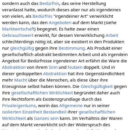
sondern auch das
Bedürfnis
, das seine Herstellung
veranlasst hatte, wodurch dieses aber nur als irgendeines
von vielen, als
Bedürfnis
"irgendeiner Art" verwirklicht
werden kann, das den
Angeboten
auf dem Markt (siehe
Marktwirtschaft
) begegnet. Es hatte zwar einen
Gebrauchswert
erwirkt, für dessen Verwirklichung
Arbeit
schlechterdings nötig ist, aber sie existiert in den Produkten
nur
gleichgültig
gegen ihre
Bestimmung
. Als Produkt einer
gesellschaftlich abstrakt bestimmten Arbeit und als irgendein
Angebot für Bedürfnisse irgendeiner Art erfährt die Ware die
Abstraktion
von ihrem
Sinn
und
Nutzen
doppelt. Und in
dieser gedoppelten
Abstraktion
hat ihre Gegenständlichkeit
mehr
Macht
über die Menschen, als diese über ihre
Erzeugnisse selbst haben können. Die
Gleichgültigkeit
gegen
ihre
gesellschaftlichen
Wirklichkeit
begründet daher auch
ihre Rechtsform als Existenzgrundlage durch das
Privateigentums
, worin das
Allgemeine
nur in seiner
isolierten
Einzelheit
Bestandteil
ihrer
gesellschaftlichen
Wirklichkeit
als
Ganzes
sein
kann. Im Verhältnis der Waren
auf dem Markt verwirklicht sich der Widerspruch des