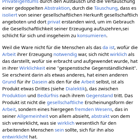
Privateigentums
durch den Austausch und die Vertauschung
einer gedoppelten
Abstraktion
, durch die
Täuschung
, dass es
isoliert
von seiner gesellschaftlichen Herkunft gesellschaftlich
angeboten und dort
privat
erstanden wird, um im Gebrauch
die Gesellschaftlichkeit seiner Erzeugung aufzuzehren,sei
schlicht für sich und insgeheim zu
konsumieren
.
Weil die Ware nicht für die Menschen als das
da ist
, wofür die
Arbeit
ihrer Erzeugung
notwendig
war, sich nicht
wirklich
als
das darstellt, wofür sie erbracht und aufgewendet wurde, hat
in ihrer
Wirklichkeit
eine "gespenstische Gegenständlichkeit".
Sie erscheint darin als etwas anderes, hat einen anderen
Grund
für ihr
Dasein
als den für die
Arbeit
selbst, ist als
Produkt etwas Drittes (siehe
Dialektik
), das zwischen
Produktion
und
Bedürfnis
nach ihrem
Gegenstand
tritt. Das
Produkt ist nicht die
gesellschaftliche
Erscheinungsform der
Arbeit
, sondern eines hiergegen
fremden
Wesens
, das in
seiner
Allgemeinheit
von allem absieht,
abstrakt
von dem
sich verwirklicht, was sie
wirklich
wesentlich für den
arbeitenden Menschen
sein
sollte, sich für ihn also
entwirklicht
hat.