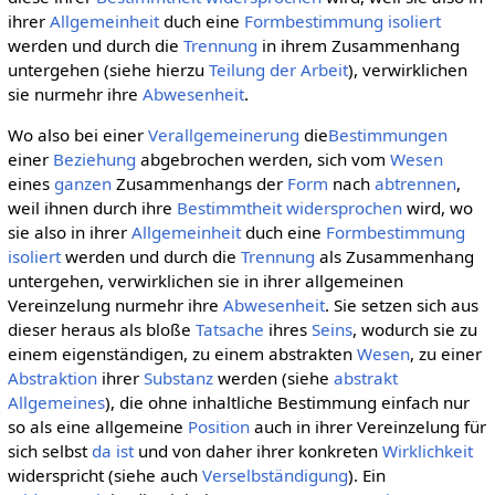
ihrer
Allgemeinheit
duch eine
Formbestimmung
isoliert
werden und durch die
Trennung
in ihrem Zusammenhang
untergehen (siehe hierzu
Teilung der Arbeit
), verwirklichen
sie nurmehr ihre
Abwesenheit
.
Wo also bei einer
Verallgemeinerung
die
Bestimmungen
einer
Beziehung
abgebrochen werden, sich vom
Wesen
eines
ganzen
Zusammenhangs der
Form
nach
abtrennen
,
weil ihnen durch ihre
Bestimmtheit
widersprochen
wird, wo
sie also in ihrer
Allgemeinheit
duch eine
Formbestimmung
isoliert
werden und durch die
Trennung
als Zusammenhang
untergehen, verwirklichen sie in ihrer allgemeinen
Vereinzelung nurmehr ihre
Abwesenheit
. Sie setzen sich aus
dieser heraus als bloße
Tatsache
ihres
Seins
, wodurch sie zu
einem eigenständigen, zu einem abstrakten
Wesen
, zu einer
Abstraktion
ihrer
Substanz
werden (siehe
abstrakt
Allgemeines
), die ohne inhaltliche Bestimmung einfach nur
so als eine allgemeine
Position
auch in ihrer Vereinzelung für
sich selbst
da ist
und von daher ihrer konkreten
Wirklichkeit
widerspricht (siehe auch
Verselbständigung
). Ein