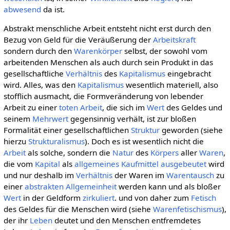
abwesend
da ist.
Abstrakt menschliche Arbeit entsteht nicht erst durch den
Bezug von Geld für die Veräußerung der
Arbeitskraft
sondern durch den
Warenkörper
selbst, der sowohl vom
arbeitenden Menschen als auch durch sein Produkt in das
gesellschaftliche
Verhältnis
des
Kapitalismus
eingebracht
wird. Alles, was den
Kapitalismus
wesentlich materiell, also
stofflich ausmacht, die Formveränderung von lebender
Arbeit zu einer
toten Arbeit
, die sich im
Wert
des Geldes und
seinem
Mehrwert
gegensinnig verhält, ist zur bloßen
Formalität einer gesellschaftlichen
Struktur
geworden (siehe
hierzu
Strukturalismus
). Doch es ist wesentlich nicht die
Arbeit
als solche, sondern die
Natur
des
Körpers
aller
Waren
,
die vom
Kapital
als
allgemeines
Kaufmittel
ausgebeutet
wird
und nur deshalb im
Verhältnis
der Waren im
Warentausch
zu
einer
abstrakten Allgemeinheit
werden kann und als bloßer
Wert
in der Geldform
zirkuliert
. und von daher zum
Fetisch
des Geldes für die Menschen wird (siehe
Warenfetischismus
),
der ihr
Leben
deutet und den Menschen entfremdetes