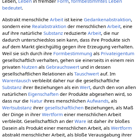
Leben,
Leben
in fremder
Form
,
formbestimmtes
Leben
bedeutet
.
Abstrakt menschliche
Arbeit
ist keine
Gedankenabstraktion
,
sondern eine
Realabstraktion
der menschlichen
Arbeit
, eine
auf ihre natürliche
Substanz
reduzierte
Arbeit
, die nur
dadurch unterschiedslos sein kann, dass ihre Produkte sich
auf dem Markt gleichgültig gegen ihre Erzeugung verhalten.
Weil sie sich durch ihre
Formbestimmung
als
Privateigentum
gesellschaftlich verhalten, gehen sie einerseits in einem rein
privaten
Nutzen
als
Gebrauchswert
und in dessen
gesellschaftlichen Relationen als
Tauschwert
auf. Im
Warentausch
verbleibt daher nur die gesellschaftliche
Substanz
ihrer Beziehungen als ein
Wert
, durch den von allen
natürlichen
Eigenschaften
der Produkte abgesehen wird, so
dass nur die
Natur
ihres menschlichen
Aufwands
, als
Wertsubstanz
ihrer
gesellschaftlichen
Beziehungen, als Maß
der Dinge in ihrer
Wertform
einer menschlichen Arbeit
verbleibt. Gesellschaftlich an der
Ware
ist daher ihr bloßes
Dasein als Produkt einer menschlichen Arbeit, als
Wertform
abstrakt menschlicher Arbeit, als bloße Verausgabung ihrer