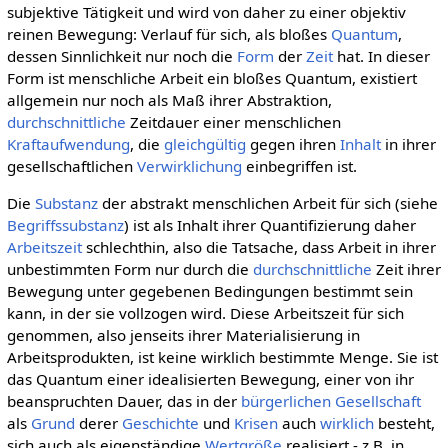
subjektive Tätigkeit und wird von daher zu einer objektiv
reinen Bewegung: Verlauf für sich, als bloßes
Quantum
,
dessen Sinnlichkeit nur noch die
Form
der
Zeit
hat. In dieser
Form ist menschliche Arbeit ein bloßes Quantum, existiert
allgemein nur noch als Maß ihrer Abstraktion,
durchschnittliche
Zeitdauer einer menschlichen
Kraftaufwendung
, die
gleichgültig
gegen ihren
Inhalt
in ihrer
gesellschaftlichen
Verwirklichung
einbegriffen ist.
Die
Substanz
der abstrakt menschlichen Arbeit für sich (siehe
Begriffssubstanz
) ist als Inhalt ihrer Quantifizierung daher
Arbeitszeit
schlechthin, also die Tatsache, dass Arbeit in ihrer
unbestimmten Form nur durch die
durchschnittliche
Zeit ihrer
Bewegung unter gegebenen Bedingungen bestimmt sein
kann, in der sie vollzogen wird. Diese Arbeitszeit für sich
genommen, also jenseits ihrer Materialisierung in
Arbeitsprodukten, ist keine wirklich bestimmte Menge. Sie ist
das Quantum einer idealisierten Bewegung, einer von ihr
beanspruchten Dauer, das in der
bürgerlichen Gesellschaft
als
Grund
derer
Geschichte
und
Krisen
auch
wirklich
besteht,
sich auch als eigenständige
Wertgröße
realisiert - z.B. in