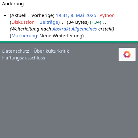
Änderung
Aktuell
Vorherige
19:31, 8. Mai 2025
Python
Diskussion
Beiträge
34 Bytes
+34
8
Weiterleitung nach
Abstrakt Allgemeines
erstellt
.
Markierung
:
Neue Weiterleitung
M
a
i
Datenschutz
Über kulturkritik
Haftungsausschluss
2
0
2
5