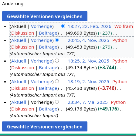
Änderung
Aktuell
Vorherige
18:27, 22. Feb. 2026
Wolfram
Diskussion
Beiträge
49.690 Bytes
+237
2
K
Aktuell
Vorherige
20:45, 4. Nov. 2025
Python
2
e
Diskussion
Beiträge
49.453 Bytes
+279
.
4
i
Automatischer Import aus TXT
F
.
n
Aktuell
Vorherige
18:25, 2. Nov. 2025
Python
e
N
e
Diskussion
Beiträge
49.174 Bytes
+3.744
2
b
o
B
Automatischer Import aus TXT
.
r
v
e
Aktuell
Vorherige
18:19, 2. Nov. 2025
Python
N
u
e
a
Diskussion
Beiträge
45.430 Bytes
−3.746
o
a
m
r
Automatischer Import aus TXT
v
r
b
b
Aktuell
Vorherige
23:34, 7. Mai 2025
Python
e
2
e
e
Diskussion
Beiträge
49.176 Bytes
+49.176
7
m
0
r
i
Automatischer Import
.
b
2
2
t
M
e
6
0
u
a
r
2
n