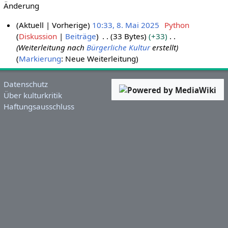
Änderung
Aktuell
Vorherige
10:33, 8. Mai 2025
Python
Diskussion
Beiträge
33 Bytes
+33
8
Weiterleitung nach
Bürgerliche Kultur
erstellt
.
Markierung
:
Neue Weiterleitung
M
a
i
Datenschutz
Über kulturkritik
2
Haftungsausschluss
0
2
5