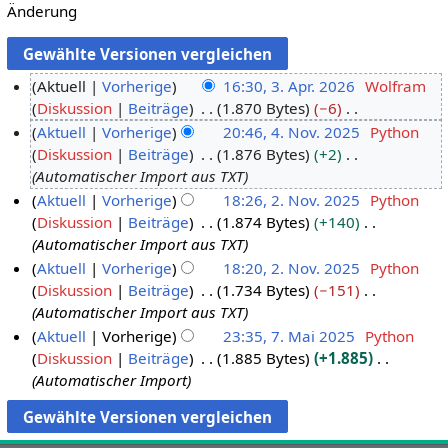
Änderung
Aktuell
Vorherige
16:30, 3. Apr. 2026
Wolfram
Diskussion
Beiträge
1.870 Bytes
−6
3
K
Aktuell
Vorherige
20:46, 4. Nov. 2025
Python
.
e
Diskussion
Beiträge
1.876 Bytes
+2
A
4
i
Automatischer Import aus TXT
p
.
n
Aktuell
Vorherige
18:26, 2. Nov. 2025
Python
r
N
e
Diskussion
Beiträge
1.874 Bytes
+140
2
i
o
B
Automatischer Import aus TXT
.
l
v
e
Aktuell
Vorherige
18:20, 2. Nov. 2025
Python
N
2
e
a
Diskussion
Beiträge
1.734 Bytes
−151
o
0
m
r
Automatischer Import aus TXT
v
2
b
b
Aktuell
Vorherige
23:35, 7. Mai 2025
Python
e
6
e
e
Diskussion
Beiträge
1.885 Bytes
+1.885
7
m
r
i
Automatischer Import
.
b
2
t
M
e
0
u
a
r
2
n