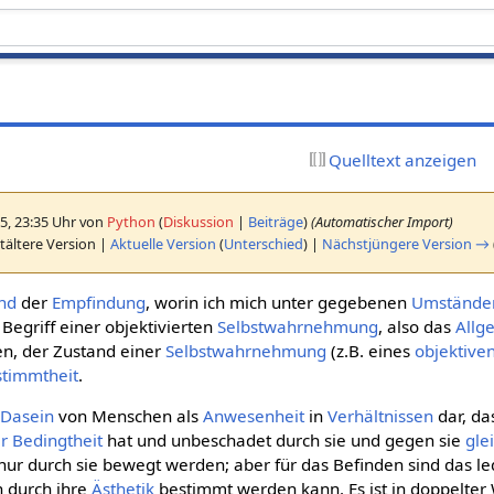
Quelltext anzeigen
5, 23:35 Uhr von
Python
(
Diskussion
|
Beiträge
)
(Automatischer Import)
tältere Version |
Aktuelle Version
(
Unterschied
) |
Nächstjüngere Version →
nd
der
Empfindung
, worin ich mich unter gegebenen
Umstände
 Begriff einer objektivierten
Selbstwahrnehmung
, also das
Allg
en, der Zustand einer
Selbstwahrnehmung
(z.B. eines
objektive
stimmtheit
.
s
Dasein
von Menschen als
Anwesenheit
in
Verhältnissen
dar, das
er
Bedingtheit
hat und unbeschadet durch sie und gegen sie
gle
nur durch sie bewegt werden; aber für das Befinden sind das le
h durch ihre
Ästhetik
bestimmt werden kann. Es ist in doppelter