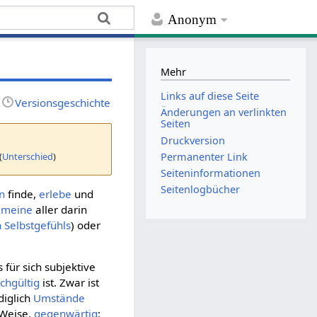
Anonym
Mehr
Links auf diese Seite
Versionsgeschichte
Änderungen an verlinkten
Seiten
Druckversion
(
Unterschied
)
Permanenter Link
Seiten­­informationen
Seitenlogbücher
n
finde,
erlebe
und
emeine
aller darin
n Selbstgefühls
) oder
 für sich subjektive
ichgültig
ist. Zwar ist
diglich
Umstände
 Weise,
gegenwärtig
: