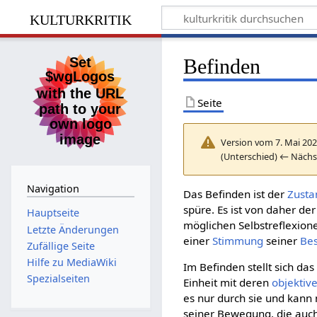
kulturkritik
Befinden
Seite
Version vom 7. Mai 202
(Unterschied) ← Nächs
Navigation
Das Befinden ist der
Zusta
spüre. Es ist von daher der
Hauptseite
möglichen Selbstreflexion
Letzte Änderungen
einer
Stimmung
seiner
Be
Zufällige Seite
Hilfe zu MediaWiki
Im Befinden stellt sich da
Spezialseiten
Einheit mit deren
objektiv
es nur durch sie und kann 
seiner Bewegung, die auc