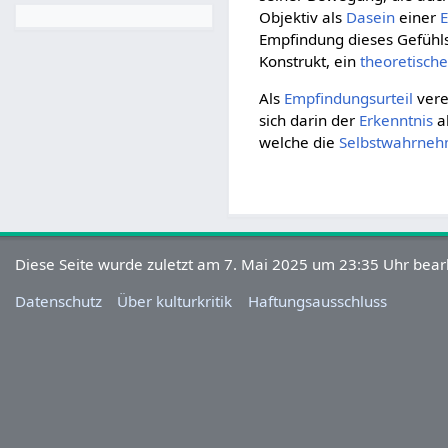
Objektiv als
Dasein
einer
Empfindung dieses Gefühls
Konstrukt, ein
theoretisch
Als
Empfindungsurteil
vere
sich darin der
Erkenntnis
al
welche die
Selbstwahrne
Diese Seite wurde zuletzt am 7. Mai 2025 um 23:35 Uhr bearb
Datenschutz
Über kulturkritik
Haftungsausschluss