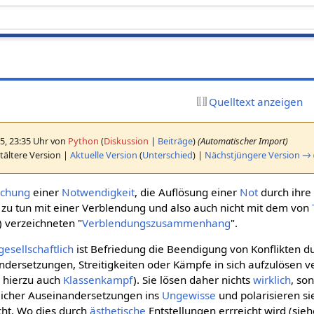
Quelltext anzeigen
5, 23:35 Uhr von
Python
(
Diskussion
|
Beiträge
)
(Automatischer Import)
tältere Version |
Aktuelle Version
(
Unterschied
) |
Nächstjüngere Version →
ichung
einer
Notwendigkeit
, die Auflösung einer
Not
durch ihre 
ts zu tun mit einer Verblendung und also auch nicht mit dem von
) verzeichneten "
Verblendungszusammenhang
".
gesellschaftlich
ist Befriedung die Beendigung von Konflikten d
dersetzungen, Streitigkeiten oder Kämpfe in sich aufzulösen 
 hierzu auch
Klassenkampf
). Sie lösen daher nichts
wirklich
, so
licher Auseinandersetzungen ins
Ungewisse
und polarisieren sie
cht. Wo dies durch
ästhetische
Entstellungen errreicht wird (sie