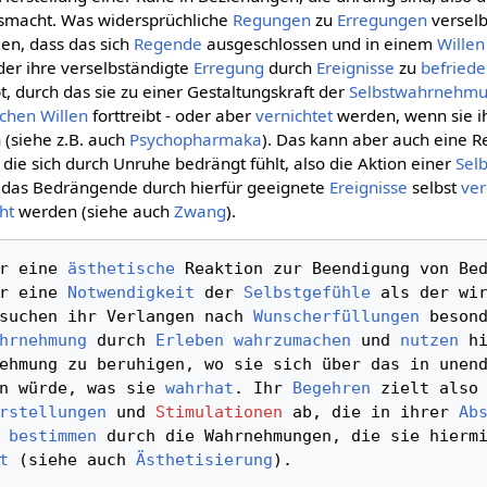
smacht. Was widersprüchliche
Regungen
zu
Erregungen
verselb
en, dass das sich
Regende
ausgeschlossen und in einem
Willen
 der ihre verselbständigte
Erregung
durch
Ereignisse
zu
befried
, durch das sie zu einer Gestaltungskraft der
Selbstwahrnehm
schen Willen
forttreibt - oder aber
vernichtet
werden, wenn sie i
 (siehe z.B. auch
Psychopharmaka
). Das kann aber auch eine R
ie sich durch Unruhe bedrängt fühlt, also die Aktion einer
Sel
d das Bedrängende durch hierfür geeignete
Ereignisse
selbst
ver
ht
werden (siehe auch
Zwang
).
r eine 
ästhetische
 Reaktion zur Beendigung von Bed
r eine 
Notwendigkeit
 der 
Selbstgefühle
suchen ihr Verlangen nach 
Wunscherfüllungen
 besond
hrnehmung
 durch 
Erleben
wahrzumachen
 und 
nutzen
n würde, was sie 
wahrhat
. Ihr 
Begehren
 zielt also 
rstellungen
 und 
Stimulationen
 ab, die in ihrer 
Ab
 
bestimmen
 durch die Wahrnehmungen, die sie hiermi
t
 (siehe auch 
Ästhetisierung