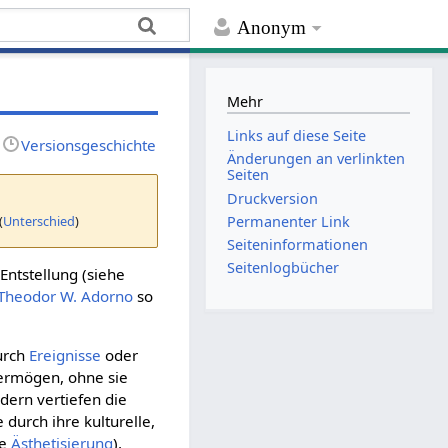
Anonym
Mehr
Links auf diese Seite
Versionsgeschichte
Änderungen an verlinkten
Seiten
Druckversion
(
Unterschied
)
Permanenter Link
Seiten­­informationen
Seitenlogbücher
Entstellung (siehe
Theodor W. Adorno
so
urch
Ereignisse
oder
vermögen, ohne sie
ndern vertiefen die
 durch ihre kulturelle,
he
Ästhetisierung
),