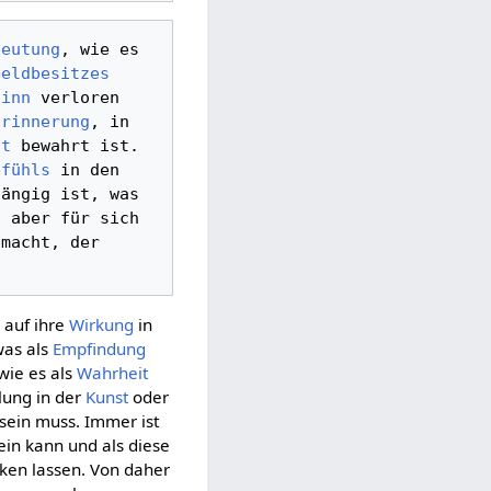
deutung
, wie es 
Geldbesitzes
Sinn
 verloren 
Erinnerung
, in 
lt
 bewahrt ist. 
efühls
 in den 
ängig ist, was 
n
 aber für sich 
macht, der 
 auf ihre
Wirkung
in
 was als
Empfindung
 wie es als
Wahrheit
llung in der
Kunst
oder
 sein muss. Immer ist
sein kann und als diese
ken lassen. Von daher