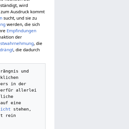
ständigt, wird
zum Ausdruck kommt
en
sucht, und sie zu
ung
werden, die sich
hre
Empfindungen
eaktion der
bstwahrnehmung
, die
drängt
, die dadurch
rängnis und 
 als der wirklichen 
ers in der 
 hierfür allerlei 
, um die Wahrnehmung zu beruhigen, wo sie sich über das in unendliche 
auf eine 
sicht
 stehen, 
t rein 