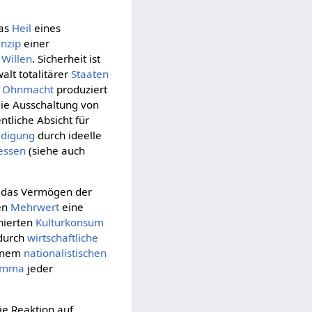
das
Heil
eines
inzip
einer
 Willen
. Sicherheit ist
alt totalitärer
Staaten
r
Ohnmacht
produziert
die Ausschaltung von
ntliche Absicht für
edigung
durch ideelle
essen
(siehe auch
h das Vermögen der
gen
Mehrwert
eine
nierten
Kulturkonsum
 durch
wirtschaftliche
einem
nationalistischen
emma
jeder
die Reaktion auf