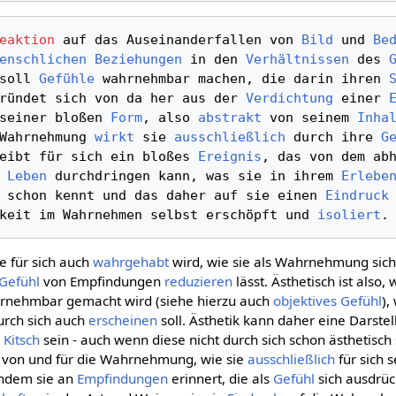
eaktion
 auf das Auseinanderfallen von 
Bild
 und 
Be
enschlichen Beziehungen
 in den 
Verhältnissen
 des 
soll 
Gefühle
 wahrnehmbar machen, die darin ihren 
ründet sich von da her aus der 
Verdichtung
 einer 
seiner bloßen 
Form
, also 
abstrakt
 von seinem 
Inha
Wahrnehmung 
wirkt
 sie 
ausschließlich
 durch ihre 
G
eibt für sich ein bloßes 
Ereignis
, das von dem abh
 
Leben
 durchdringen kann, was sie in ihrem 
Erlebe
 schon kennt und das daher auf sie einen 
Eindruck
 
keit im Wahrnehmen selbst erschöpft und 
isoliert
ie für sich auch
wahrgehabt
wird, wie sie als Wahrnehmung sich
Gefühl
von Empfindungen
reduzieren
lässt. Ästhetisch ist also,
nehmbar gemacht wird (siehe hierzu auch
objektives Gefühl
),
urch sich auch
erscheinen
soll. Ästhetik kann daher eine Darste
r
Kitsch
sein - auch wenn diese nicht durch sich schon ästhetisch
g von und für die Wahrnehmung, wie sie
ausschließlich
für sich 
indem sie an
Empfindungen
erinnert, die als
Gefühl
sich ausdrüc