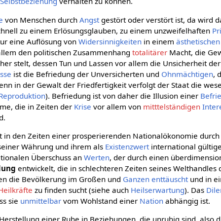
r
Selbstbeziehung
verhalten zu können.
e
von Menschen durch
Angst
gestört oder verstört ist, da wird 
chnell zu einem Erlösungsglauben, zu einem unzweifelhaften
Pr
ltur eine Auflösung von
Widersinnigkeiten
in einem
ästhetischen
 allem den politischen Zusammenhang
totalitärer
Macht, die Gew
icher stelt, dessen Tun und Lassen vor allem die Unsicherheit de
esse
ist die Befriedung der Unversicherten und
Ohnmächtigen
, 
denn in der Gewalt der Friedfertigkeit verfolgt der Staat die wese
Reproduktion
). Befriedung ist von daher die Illusion einer
Befri
hme, die in Zeiten der
Krise
vor allem von
mitttelständigen
Inter
d.
t in den Zeiten einer prosperierenden Nationalökonomie durc
einer Währung und ihrem als
Existenzwert
international gülti
tionalen Überschuss an
Werten
, der durch einen überdimensio
dung
entwickelt, die in schlechteren Zeiten seines Welthandles
n die Bevölkerung im Großen und
Ganzen
enttäuscht
und in 
Heilkräfte
zu finden sucht (siehe auch
Heilserwartung
). Das
Dil
ss sie
unmittelbar
vom Wohlstand einer
Nation
abhängig ist.
e Herstellung einer Ruhe in Beziehungen, die unruhig sind, also 