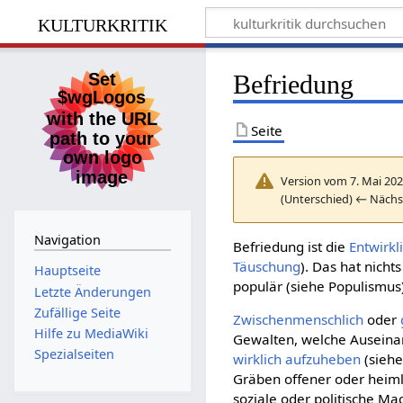
kulturkritik
Befriedung
Seite
Version vom 7. Mai 202
(Unterschied) ← Nächs
Navigation
Befriedung ist die
Entwirkl
Täuschung
). Das hat nich
Hauptseite
populär (siehe Populismus
Letzte Änderungen
Zufällige Seite
Zwischenmenschlich
oder
Hilfe zu MediaWiki
Gewalten, welche Auseinan
Spezialseiten
wirklich
aufzuheben
(siehe
Gräben offener oder heim
soziale oder politische Ma