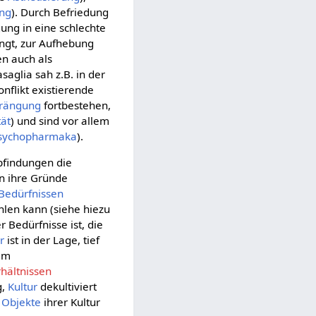
ung
). Durch Befriedung
ung in eine schlechte
rängt, zur Aufhebung
en auch als
asaglia sah z.B. in der
nflikt existierende
rängung
fortbestehen,
ät
) und sind vor allem
sychopharmaka
).
pfindungen die
en ihre Gründe
Bedürfnissen
ühlen kann (siehe hiezu
 Bedürfnisse ist, die
r
ist in der Lage, tief
rem
hältnissen
g,
Kultur
dekultiviert
s
Objekte
ihrer Kultur