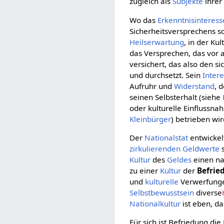
zugleich als
Subjekte
ihre
Wo das
Erkenntnisinteress
Sicherheitsversprechens s
Heilserwartung
, in der Ku
das Versprechen, das vor
versichert, das also den s
und durchsetzt. Sein
Inter
Aufruhr und
Widerstand
, 
seinen Selbsterhalt (siehe
oder kulturelle Einflussna
Kleinbürger
) betrieben wir
Der
Nationalstat
entwickel
zirkulierenden
Geldwerte
s
Kultur
des
Geldes
einen na
zu einer
Kultur
der
Befrie
und
kulturelle
Verwerfunge
Selbstbewusstsein
diverse
Nationalkultur
ist eben, da
Für sich ist Befriedung di