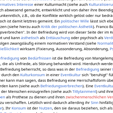
rmatives
Interesse
einer Kulturmacht (siehe auch
Kulturalisier
lich abwesend gemacht, entwirklicht und von daher ihre Beendig
unkenntlich, z.B., ob die Konflikte wirklich gelöst oder nur bed
ch ist damit letztres gemeint. Ein
politischer Wille
lässt sich eb
zen (siehe hierzu auch
Kritik der politischen Ästhetik
). Franco B
gsverbrechen". In der Befriedung wird von dieser Seite der im Ko
ht und kann
ästhetisch
als
Enttäuschung
oder psychisch als
Verd
lgen zwangsläufig einem normativen Verstand (siehe
Normalit
ießlichkeit
wirksam (Fixierung, Aussonderung, Absonderung,
P
friedigung
von
Bedürfnissen
ist die Befriedung von Mangelem
g
, die als Unfriede, als Störung behandelt wird. Hierdurch werd
Befriedung beherrscht, so dass was in der
Befriedigung
seiner
r durch den
Kulturkonsum
in einer
Eventkultur
sich "beruhigt" f
her kann man sagen, dass Befriedung eine Herrschaftsform über
erden kann (siehe auch
Befriedungsverbrechen
). Eine
Eventkultu
g
der Menschen einzugreifen (siehe auch
Tittytainment
) und ih
ben
als Prothese zu dienen und ihren
zwischenmenschlichen Ver
zu verschaffen. Letztlich wird dadurch allerding ihr
Sinn
hinfälli
ur
). Ihr
Konsum
ist der
Nutzen
, den sie daraus beziehen, sich al