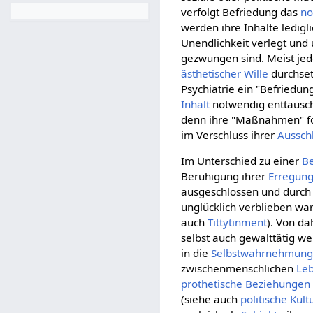
verfolgt Befriedung das
no
werden ihre Inhalte ledig
Unendlichkeit verlegt und 
gezwungen sind. Meist jedo
ästhetischer Wille
durchset
Psychiatrie ein "Befriedun
Inhalt
notwendig enttäusc
denn ihre "Maßnahmen" fo
im Verschluss ihrer
Ausschl
Im Unterschied zu einer
Be
Beruhigung ihrer
Erregun
ausgeschlossen und durch 
unglücklich verblieben wa
auch
Tittytinment
). Von da
selbst auch gewalttätig w
in die
Selbstwahrnehmun
zwischenmenschlichen
Le
prothetische Beziehungen
(siehe auch
politische Kult