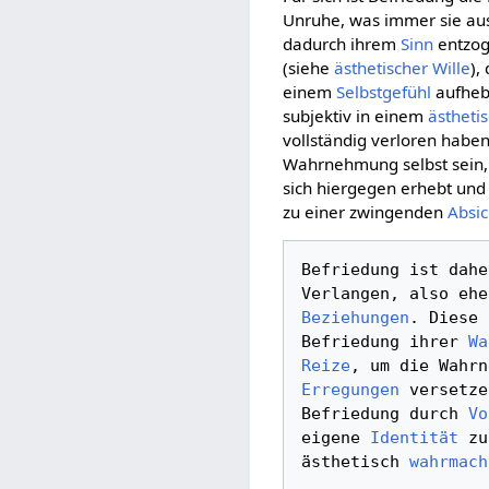
Unruhe, was immer sie au
dadurch ihrem
Sinn
entzog
(siehe
ästhetischer Wille
),
einem
Selbstgefühl
aufhebt
subjektiv in einem
ästheti
vollständig verloren haben
Wahrnehmung selbst sein, d
sich hiergegen erhebt un
zu einer zwingenden
Absic
Befriedung ist dahe
Verlangen, also ehe
Beziehungen
. Diese 
Befriedung ihrer 
Wa
Reize
Erregungen
 versetze
Befriedung durch 
Vo
eigene 
Identität
 zu
ästhetisch 
wahrmach