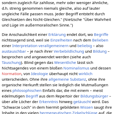
sondern zugleich für zahllose, mehr oder weniger ähnliche,
d.h. streng genommen niemals gleiche, also auf lauter
ungleiche Fälle passen muss. Jeder Begriff entsteht durch
Gleichsetzen des Nicht-Gleichen." (Nietzsche "Über Wahrheit
und Lüge im außermoralischen Sinne.")
Die Anschaulichkeit einer
Erklärung
endet dort, wo
Begriffe
nichtssagend sind, weil sie
Einzelheiten
nach dem
Belieben
einer
Interpretation
verallgemeinern
und
beliebig
– also
austauschbar
– je nach ihrer
Verbebildlichung
und
Bildung
–
besprochen und angewendet werden (siehe auch
Täuschung
). Blind gegen das
Wesentliche
lässt sich
Nichtsagendes von einem bloßen
Nominalismus
und dessen
Normation
, von
Ideologie
überhaupt nicht
wirklich
unterscheiden. Ohne ihre
allgemeine
Substanz
, ohne ihre
organische Herkunft stellen sie lediglich die Mutmaßungen
eines
philosophischen
Einfalls dar, die mit einem – meist
edelmutigen
Begriff
aus dem Repertoir der
Bildungsbürger
–
über alle Löcher der
Erkenntnis
hinweg
getäuscht
wird. Das
"Schwarze Loch" in dem hiermit gebildeten
Wissen
saugt ihre
Inhalte in den vielen
hermeneutischen Zirkelschlüsse
auf, die