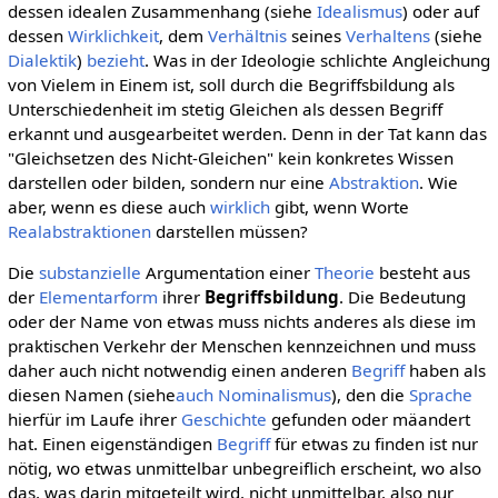
dessen idealen Zusammenhang (siehe
Idealismus
) oder auf
dessen
Wirklichkeit
, dem
Verhältnis
seines
Verhaltens
(siehe
Dialektik
)
bezieht
. Was in der Ideologie schlichte Angleichung
von Vielem in Einem ist, soll durch die Begriffsbildung als
Unterschiedenheit im stetig Gleichen als dessen Begriff
erkannt und ausgearbeitet werden. Denn in der Tat kann das
"Gleichsetzen des Nicht-Gleichen" kein konkretes Wissen
darstellen oder bilden, sondern nur eine
Abstraktion
. Wie
aber, wenn es diese auch
wirklich
gibt, wenn Worte
Realabstraktionen
darstellen müssen?
Die
substanzielle
Argumentation einer
Theorie
besteht aus
der
Elementarform
ihrer
Begriffsbildung
. Die Bedeutung
oder der Name von etwas muss nichts anderes als diese im
praktischen Verkehr der Menschen kennzeichnen und muss
daher auch nicht notwendig einen anderen
Begriff
haben als
diesen Namen (siehe
auch Nominalismus
), den die
Sprache
hierfür im Laufe ihrer
Geschichte
gefunden oder mäandert
hat. Einen eigenständigen
Begriff
für etwas zu finden ist nur
nötig, wo etwas unmittelbar unbegreiflich erscheint, wo also
das, was darin mitgeteilt wird, nicht unmittelbar, also nur