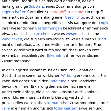
Mit einem Begriff ist also das Wort gefunden, das die
hintergründige
Substanz
eines Zusammenhangs von
Eigenschaften
formuliert: Die
Begriffssubstanz.
Ein Begriff
benennt den Zusammenhang einer
Geschichte
, auch wenn
sie nicht unmittelbar zu begreifen ist. Als Kategorie der
Logik
ihrer wesentlichen
Bestimmungen
beschreibt er immer auch
etwas, das nicht so
erscheint
, wie es
wesentlich
ist, eine
Wirklichkeit
, die zugleich unwirklich ist, weil sie ihren
Grund
nicht unmittelbar, also ohne Mittel hierfür offenbart. Eine
solche Wirklichkeit wird durch begriffliches Denken erst
erkennbar, erschließt der
Erkenntnis
ihren wesentlichen
Zusammenhang.
In der Begriffssubstanz muss der sinnliche Gehalt der
Geschichte in seiner unwirklichen
Wirkung
erkannt sein. Sie
kann sich daher nur in der
Entfaltung
einer Geschichte
bewähren, ihrer Erklärung dienen, die nach einem
Anderssein drängt, die also ihre Substanz auch konkret
verwirklichen muss. In ihrer Erklärung wird sich ihr
prinzipielles Wesen als
systematischer
Zusammenhang ihrer
Teile
in einem an und für sich
toten
Ganzen
erweisen und