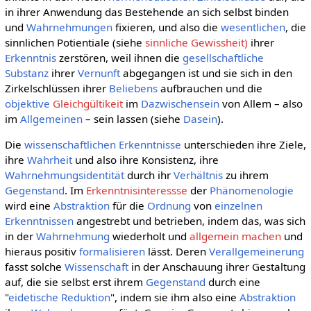
in ihrer Anwendung das Bestehende an sich selbst binden
und
Wahrnehmungen
fixieren, und also die
wesentlichen
, die
sinnlichen Potientiale (siehe
sinnliche Gewissheit)
ihrer
Erkenntnis
zerstören, weil ihnen die
gesellschaftliche
Substanz
ihrer
Vernunft
abgegangen ist und sie sich in den
Zirkelschlüssen ihrer
Beliebens
aufbrauchen und die
objektive
Gleichgültikeit
im
Dazwischensein
von Allem – also
im
Allgemeinen
– sein lassen (siehe
Dasein
).
Die
wissenschaftlichen
Erkenntnisse
unterschieden ihre Ziele,
ihre
Wahrheit
und also ihre Konsistenz, ihre
Wahrnehmungsidentität
durch ihr
Verhältnis
zu ihrem
Gegenstand
. Im
Erkenntnisinteressse
der
Phänomenologie
wird eine
Abstraktion
für die
Ordnung
von
einzelnen
Erkenntnissen
angestrebt und betrieben, indem das, was sich
in der
Wahrnehmung
wiederholt und
allgemein machen
und
hieraus positiv
formalisieren
lässt. Deren
Verallgemeinerung
fasst solche
Wissenschaft
in der Anschauung ihrer Gestaltung
auf, die sie selbst erst ihrem
Gegenstand
durch eine
"
eidetische Reduktion
", indem sie ihm also eine
Abstraktion