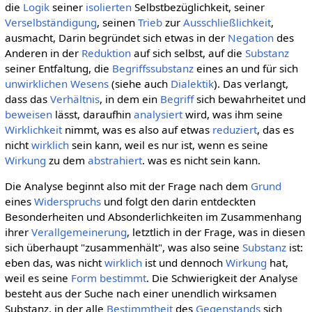
die
Logik
seiner
isolierten
Selbstbezüglichkeit, seiner
Verselbständigung
, seinen
Trieb
zur
Ausschließlichkeit
,
ausmacht, Darin begründet sich etwas in der
Negation
des
Anderen in der
Reduktion
auf sich selbst, auf die
Substanz
seiner Entfaltung, die
Begriffssubstanz
eines an und für sich
unwirklichen
Wesens
(siehe auch
Dialektik
). Das verlangt,
dass das
Verhältnis
, in dem ein
Begriff
sich bewahrheitet und
beweisen
lässt, daraufhin
analysiert
wird, was ihm seine
Wirklichkeit
nimmt, was es also auf etwas
reduziert
, das es
nicht
wirklich
sein kann, weil es nur ist, wenn es seine
Wirkung
zu dem
abstrahiert
. was es nicht sein kann.
Die Analyse beginnt also mit der Frage nach dem
Grund
eines
Widerspruchs
und folgt den darin entdeckten
Besonderheiten und Absonderlichkeiten im Zusammenhang
ihrer
Verallgemeinerung
, letztlich in der Frage, was in diesen
sich überhaupt "zusammenhält", was also seine
Substanz
ist:
eben das, was nicht
wirklich
ist und dennoch
Wirkung
hat,
weil es seine
Form bestimmt
. Die Schwierigkeit der Analyse
besteht aus der Suche nach einer unendlich wirksamen
Substanz, in der alle
Bestimmtheit
des
Gegenstands
sich