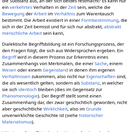
die Substanz aus, an der sich beides festmacht? Es kann nur
ein
verkehrtes
Verhalten in der
Zeit
sein, welche die
Bewegung
der
Arbeit
im
Verhältnis
zum Warentausch
bestimmt. Die Arbeit existiert in einer
Formbestimmung
, die
sich in der Zeit bemisst und für sich nur abstrakt,
abstrakt
menschliche Arbeit
sein kann,
Dialektische Begriffsbildung ist ein Forschungsprozess, der
den Fragen folgt, die sich aus Widersprüchen ergeben. Ein
Begriff
wird in diesem Prozess zur Erkenntnis eines
Zusammenhangs von Merkmalen, die einer
Sache
, einem
Wesen
oder einem
Gegenstand
in denen ihm eigenen
Verhältnissen
zukommen, also nicht nur
Eigenschaften
sind,
die als wesentlich gelten, sondern als
Substanz
, in welcher
sie sich
identisch
bleiben (dies im Gegensatz zur
Phänomenologie
). Der Begriff stellt somit einen
Zusammenhang dar, der zwar geschichtlich geworden, nicht
aber geschichtliche
Wirklichkeit
, also im
Grunde
unverwirklichte Geschichte ist (siehe
historischer
Materialismus
).