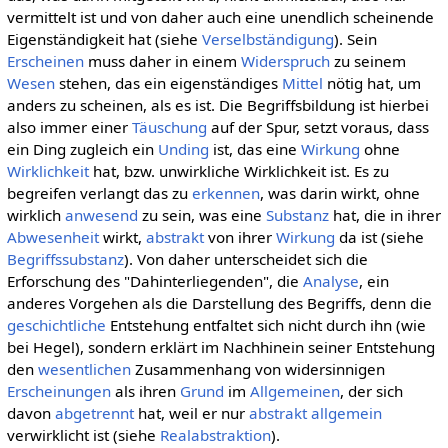
vermittelt ist und von daher auch eine unendlich scheinende
Eigenständigkeit hat (siehe
Verselbständigung
). Sein
Erscheinen
muss daher in einem
Widerspruch
zu seinem
Wesen
stehen, das ein eigenständiges
Mittel
nötig hat, um
anders zu scheinen, als es ist. Die Begriffsbildung ist hierbei
also immer einer
Täuschung
auf der Spur, setzt voraus, dass
ein Ding zugleich ein
Unding
ist, das eine
Wirkung
ohne
Wirklichkeit
hat, bzw. unwirkliche Wirklichkeit ist. Es zu
begreifen verlangt das zu
erkennen
, was darin wirkt, ohne
wirklich
anwesend
zu sein, was eine
Substanz
hat, die in ihrer
Abwesenheit
wirkt,
abstrakt
von ihrer
Wirkung
da ist (siehe
Begriffssubstanz
). Von daher unterscheidet sich die
Erforschung des "Dahinterliegenden", die
Analyse
, ein
anderes Vorgehen als die Darstellung des Begriffs, denn die
geschichtliche
Entstehung entfaltet sich nicht durch ihn (wie
bei Hegel), sondern erklärt im Nachhinein seiner Entstehung
den
wesentlichen
Zusammenhang von widersinnigen
Erscheinungen
als ihren
Grund
im
Allgemeinen
, der sich
davon
abgetrennt
hat, weil er nur
abstrakt allgemein
verwirklicht ist (siehe
Realabstraktion
).