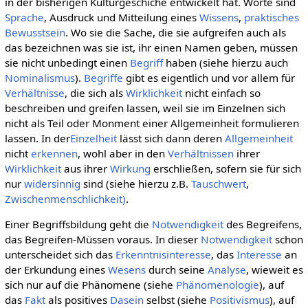
in der bisherigen Kulturgeschiche entwickelt hat. Worte sind
Sprache
, Ausdruck und Mitteilung eines
Wissens
,
praktisches
Bewusstsein
. Wo sie die Sache, die sie aufgreifen auch als
das bezeichnen was sie ist, ihr einen Namen geben, müssen
sie nicht unbedingt einen
Begriff
haben (siehe hierzu auch
Nominalismus
).
Begriffe
gibt es eigentlich und vor allem für
Verhältnisse
, die sich als
Wirklichkeit
nicht einfach so
beschreiben und greifen lassen, weil sie im Einzelnen sich
nicht als Teil oder Monment einer Allgemeinheit formulieren
lassen. In der
Einzelheit
lässt sich dann deren
Allgemeinheit
nicht
erkennen
, wohl aber in den
Verhältnissen
ihrer
Wirklichkeit
aus ihrer
Wirkung
erschließen, sofern sie für sich
nur
widersinnig
sind (siehe hierzu z.B.
Tauschwert
,
Zwischenmenschlichkeit)
.
Einer Begriffsbildung geht die
Notwendigkeit
des Begreifens,
das Begreifen-Müssen voraus. In dieser
Notwendigkeit
schon
unterscheidet sich das
Erkenntnisinteresse
, das
Interesse
an
der Erkundung eines
Wesens
durch seine
Analyse
, wieweit es
sich nur auf die Phänomene (siehe
Phänomenologie
), auf
das
Fakt
als positives
Dasein
selbst (siehe
Positivismus
), auf