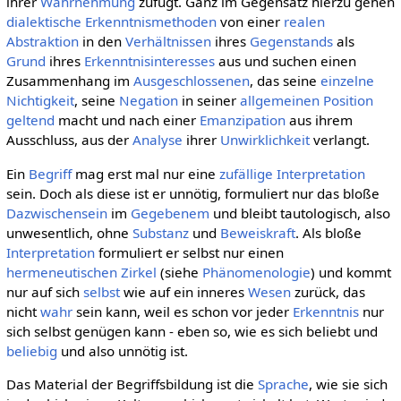
ihrer
Wahrnehmung
zufügt. Ganz im Gegensatz hierzu gehen
dialektische
Erkenntnismethoden
von einer
realen
Abstraktion
in den
Verhältnissen
ihres
Gegenstands
als
Grund
ihres
Erkenntnisinteresses
aus und suchen einen
Zusammenhang im
Ausgeschlossenen
, das seine
einzelne
Nichtigkeit
, seine
Negation
in seiner
allgemeinen
Position
geltend
macht und nach einer
Emanzipation
aus ihrem
Ausschluss, aus der
Analyse
ihrer
Unwirklichkeit
verlangt.
Ein
Begriff
mag erst mal nur eine
zufällige
Interpretation
sein. Doch als diese ist er unnötig, formuliert nur das bloße
Dazwischensein
im
Gegebenem
und bleibt tautologisch, also
unwesentlich, ohne
Substanz
und
Beweiskraft
. Als bloße
Interpretation
formuliert er selbst nur einen
hermeneutischen Zirkel
(siehe
Phänomenologie
) und kommt
nur auf sich
selbst
wie auf ein inneres
Wesen
zurück, das
nicht
wahr
sein kann, weil es schon vor jeder
Erkenntnis
nur
sich selbst genügen kann - eben so, wie es sich beliebt und
beliebig
und also unnötig ist.
Das Material der Begriffsbildung ist die
Sprache
, wie sie sich