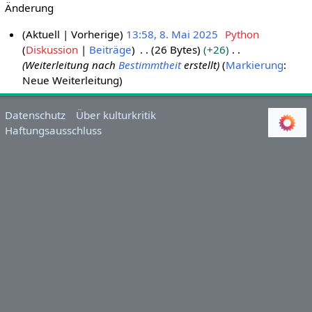
Änderung
Aktuell
Vorherige
13:58, 8. Mai 2025
Python
Diskussion
Beiträge
26 Bytes
+26
8
Weiterleitung nach
Bestimmtheit
erstellt
Markierung
:
.
Neue Weiterleitung
M
a
i
Datenschutz
Über kulturkritik
Haftungsausschluss
2
0
2
5