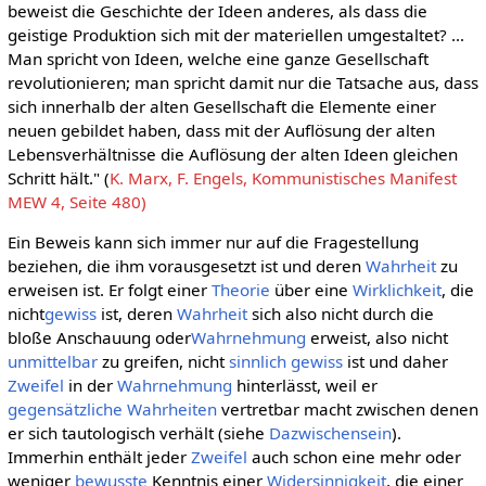
beweist die Geschichte der Ideen anderes, als dass die
geistige Produktion sich mit der materiellen umgestaltet? ...
Man spricht von Ideen, welche eine ganze Gesellschaft
revolutionieren; man spricht damit nur die Tatsache aus, dass
sich innerhalb der alten Gesellschaft die Elemente einer
neuen gebildet haben, dass mit der Auflösung der alten
Lebensverhältnisse die Auflösung der alten Ideen gleichen
Schritt hält." (
K. Marx, F. Engels, Kommunistisches Manifest
MEW 4, Seite 480)
Ein Beweis kann sich immer nur auf die Fragestellung
beziehen, die ihm vorausgesetzt ist und deren
Wahrheit
zu
erweisen ist. Er folgt einer
Theorie
über eine
Wirklichkeit
, die
nicht
gewiss
ist, deren
Wahrheit
sich also nicht durch die
bloße Anschauung oder
Wahrnehmung
erweist, also nicht
unmittelbar
zu greifen, nicht
sinnlich gewiss
ist und daher
Zweifel
in der
Wahrnehmung
hinterlässt, weil er
gegensätzliche
Wahrheiten
vertretbar macht zwischen denen
er sich tautologisch verhält (siehe
Dazwischensein
).
Immerhin enthält jeder
Zweifel
auch schon eine mehr oder
weniger
bewusste
Kenntnis einer
Widersinnigkeit
, die einer