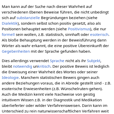
Man kann auf der Suche nach dieser Wahrheit auf
verschiedenen Ebenen Beweise führen, die nicht unbedingt
sich auf
substanzielle
Begründungen beziehen (siehe
Dialektik
), sondern selbst schon positiv gesetzt, also als
Positionen behauptet werden (siehe
Positivismus
), die nur
formell
sein wollen, z.B. statistisch, sinnhaft oder
esoterisch
.
Als bloße Behauptung werden in der Beweisführung dann
Wörter als wahr erkannt, die eine positive Übereinkunft der
Gegebenheiten
mit der Sprache gefunden haben.
Dies allerdings verwendet
Sprache
nicht als ihr
Subjekt
,
bleibt
notwendig
un
kritisch
. Der positive Beweis ist lediglich
die Erweisung einer Wahrheit des Wortes oder seiner
Ideologie
. Manchem statistischen Beweis gingen auch
andere Beziehungen voraus, die in Abrede gestellt sind - z.B.
esoterische Erwiesenheiten (z.B. Wünschelruten-gehen).
Auch die Medizin kennt viele Nachweise von geistig
intuitivem Wissen z.B. in der Diagnostik und Medikation
überlieferter oder wilder Verfahrensweisen. Darin kann im
Unterschied zu rein naturwissenschaftlichen Verfahren weit