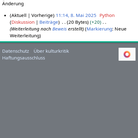
Änderung
Aktuell
Vorherige
11:14, 8. Mai 2025
Python
Diskussion
Beiträge
20 Bytes
+20
8
Weiterleitung nach
Beweis
erstellt
Markierung
:
Neue
.
Weiterleitung
M
a
i
Datenschutz
Über kulturkritik
Haftungsausschluss
2
0
2
5