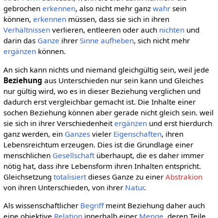
gebrochen
erkennen
, also nicht mehr ganz
wahr
sein
können,
erkennen
müssen, dass sie sich in ihren
Verhältnissen
verlieren, entleeren oder auch
nichten
und
darin das
Ganze
ihrer
Sinne
aufheben
, sich nicht mehr
ergänzen
können.
An sich kann nichts und niemand gleichgültig sein, weil jede
Beziehung
aus Unterschieden nur sein kann und Gleiches
nur gültig wird, wo es in dieser Beziehung verglichen und
dadurch erst vergleichbar gemacht ist. Die Inhalte einer
sochen Beziehung können aber gerade nicht gleich sein. weil
sie sich in ihrer Verschiedenheit
ergänzen
und erst hierdurch
ganz werden, ein
Ganzes
vieler
Eigenschaften
, ihren
Lebensreichtum erzeugen. Dies ist die Grundlage einer
menschlichen
Gesellschaft
überhaupt, die es daher immer
nötig hat, dass ihre Lebensform ihren Inhalten entspricht.
Gleichsetzung
totalisiert
dieses Ganze zu einer
Abstrakion
von ihren Unterschieden, von ihrer
Natur
.
Als wissenschaftlicher
Begriff
meint Beziehung daher auch
eine objektive
Relation
innerhalb einer
Menge
, deren Teile