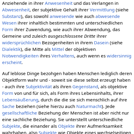
Anziehende in ihrer
Anwesenheit
und das Verlangen in
Abwesenheit
, der subjektive Gehalt ihrer
Vermittlung
(siehe
Substanz
), das sowohl
anwesende
wie auch
abwesende
Wesen
ihrer inhaltlich bestimmten und unterschiedlichen
Form
ihrer Zuwendung, wie auch ihrer Abwendung, das
Gemeine und zuleich
ausgeschlossene Dritte
ihrer
widersprüchlichen
Bezogenheiten in ihrem
Dasein
(siehe
Dialektik
), die Mitte als
Mittel
der objektiven
Notwendigkeiten
ihres
Verhaltens
, auch wenn es
widersinnig
erscheint
.
Auf leblose Dinge bezohgen haben Menschen lediglich deren
Objektform wahr und - soweit sie diese selbst erzeugt haben
- auch ihre
Subjektivität
als ihren
Gegenstand
, als objektive
Form
von und für sich, als Form ihres Lebensinhalts, ihrer
Lebensäußerung
, durch die die sie sich menschlich auf ihre
Sache
beziehen (siehe hierzu auch
Naturmacht
). Jede
gesellschaftliche
Beziehung der Menschen ist aber nicht nur
eine sachliche Beziehung. Sie unterstellt unterschiedliche
Subjekte
, die einander als
Objekte
ihrer Aufmerksamkeit
wahrhaben, also
Subjekte
wie Objekte eines wechselseitigen