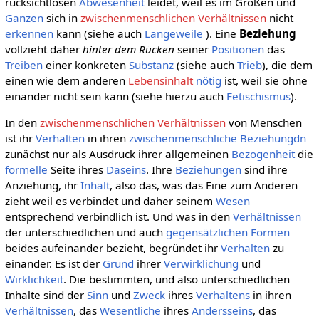
rücksichtlosen
Abwesenheit
leidet, weil es im Großen und
Ganzen
sich in
zwischenmenschlichen Verhältnissen
nicht
erkennen
kann (siehe auch
Langeweile
). Eine
Beziehung
vollzieht daher
hinter dem Rücken
seiner
Positionen
das
Treiben
einer konkreten
Substanz
(siehe auch
Trieb
), die dem
einen wie dem anderen
Lebensinhalt
nötig
ist, weil sie ohne
einander nicht sein kann (siehe hierzu auch
Fetischismus
).
In den
zwischenmenschlichen Verhältnissen
von Menschen
ist ihr
Verhalten
in ihren
zwischenmenschliche Beziehungdn
zunächst nur als Ausdruck ihrer allgemeinen
Bezogenheit
die
formelle
Seite ihres
Daseins
. Ihre
Beziehungen
sind ihre
Anziehung, ihr
Inhalt
, also das, was das Eine zum Anderen
zieht weil es verbindet und daher seinem
Wesen
entsprechend verbindlich ist. Und was in den
Verhältnissen
der unterschiedlichen und auch
gegensätzlichen
Formen
beides aufeinander bezieht, begründet ihr
Verhalten
zu
einander. Es ist der
Grund
ihrer
Verwirklichung
und
Wirklichkeit
. Die bestimmten, und also unterschiedlichen
Inhalte sind der
Sinn
und
Zweck
ihres
Verhaltens
in ihren
Verhältnissen
, das
Wesentliche
ihres
Andersseins
, das