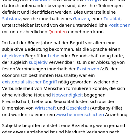
dadurch aufeinander bezogen sind, dass ihre Teilmengen
definiert und identifiziert werden. Dies unterstellt eine
Substanz
, welche innerhalb eines
Ganzen
, einer
Totalität
,
unterscheidbar ist und von daher unterschiedliche
Positionen
mit unterschiedlichen
Quanten
einnehmen kann.
Im Lauf der 60ger Jahre hat der Begriff vor allem eine
subjektive Bedeutung bekommen, als die Sprache einen
objektiven
Begriff für
Liebe
oder Freundschaft nötig hatte,
der zugleich
subjektiv
verwendbar ist. In der Ablösung von
festen Verbindungen innerhalb der
Existenzen
(z.B. der
ökonomisch bestimmten Haushalte) war ein
existenzialistischer
Begriff
nötig geworden, welcher die
Verbundenheit von Menschen formulieren konnte, die sich
ohne wirkliche Not und
Notwendigkeit
begegnen.
Freundschaft, Liebe und Sexualität lösten sich aus der
Dimension von
Wirtschaft
und
Geschlecht
(Antibaby-Pille)
und wurden zu einer rein
zwischenmenschlichen
Anziehung.
Subjektiv begriffen entsteht eine Beziehung, wenn jemand
oder etwas anziehend ist und hierdurch Verlangen nach