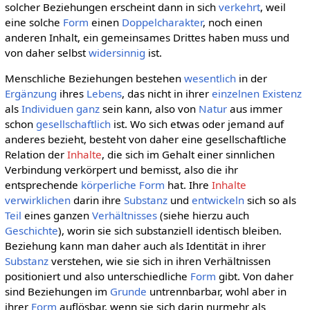
solcher Beziehungen erscheint dann in sich
verkehrt
, weil
eine solche
Form
einen
Doppelcharakter
, noch einen
anderen Inhalt, ein gemeinsames Drittes haben muss und
von daher selbst
widersinnig
ist.
Menschliche Beziehungen bestehen
wesentlich
in der
Ergänzung
ihres
Lebens
, das nicht in ihrer
einzelnen
Existenz
als
Individuen
ganz
sein kann, also von
Natur
aus immer
schon
gesellschaftlich
ist. Wo sich etwas oder jemand auf
anderes bezieht, besteht von daher eine gesellschaftliche
Relation der
Inhalte
, die sich im Gehalt einer sinnlichen
Verbindung verkörpert und bemisst, also die ihr
entsprechende
körperliche
Form
hat. Ihre
Inhalte
verwirklichen
darin ihre
Substanz
und
entwickeln
sich so als
Teil
eines ganzen
Verhältnisses
(siehe hierzu auch
Geschichte
), worin sie sich substanziell identisch bleiben.
Beziehung kann man daher auch als Identität in ihrer
Substanz
verstehen, wie sie sich in ihren Verhältnissen
positioniert und also unterschiedliche
Form
gibt. Von daher
sind Beziehungen im
Grunde
untrennbarbar, wohl aber in
ihrer
Form
auflösbar, wenn sie sich darin nurmehr als