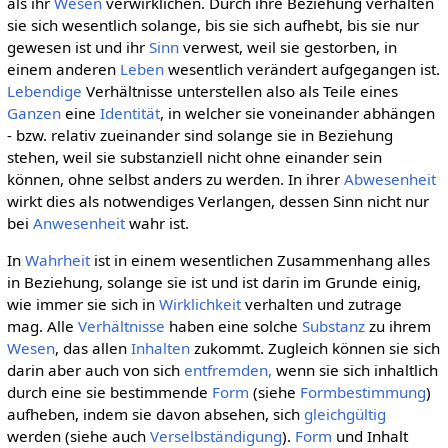
als ihr
Wesen
verwirklichen. Durch ihre Beziehung verhalten
sie sich wesentlich solange, bis sie sich aufhebt, bis sie nur
gewesen ist und ihr
Sinn
verwest, weil sie gestorben, in
einem anderen
Leben
wesentlich verändert aufgegangen ist.
Lebendige
Verhältnisse unterstellen also als Teile eines
Ganzen
eine
Identität
, in welcher sie voneinander abhängen
- bzw. relativ zueinander sind solange sie in Beziehung
stehen, weil sie substanziell nicht ohne einander sein
können, ohne selbst anders zu werden. In ihrer
Abwesenheit
wirkt dies als notwendiges Verlangen, dessen Sinn nicht nur
bei
Anwesenheit
wahr ist.
In
Wahrheit
ist in einem wesentlichen Zusammenhang alles
in Beziehung, solange sie ist und ist darin im Grunde einig,
wie immer sie sich in
Wirklichkeit
verhalten und zutrage
mag. Alle
Verhältnisse
haben eine solche
Substanz
zu ihrem
Wesen
, das allen
Inhalten
zukommt. Zugleich können sie sich
darin aber auch von sich
entfremden,
wenn sie sich inhaltlich
durch eine sie bestimmende
Form
(siehe
Formbestimmung
)
aufheben, indem sie davon absehen, sich
gleichgültig
werden (siehe auch
Verselbständigung
).
Form
und Inhalt