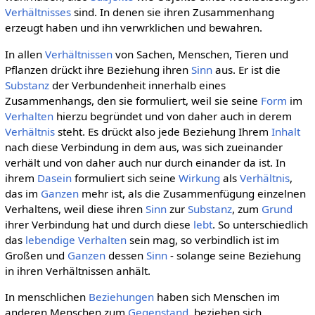
Verhältnisses
sind. In denen sie ihren Zusammenhang
erzeugt haben und ihn verwrklichen und bewahren.
In allen
Verhältnissen
von Sachen, Menschen, Tieren und
Pflanzen drückt ihre Beziehung ihren
Sinn
aus. Er ist die
Substanz
der Verbundenheit innerhalb eines
Zusammenhangs, den sie formuliert, weil sie seine
Form
im
Verhalten
hierzu begründet und von daher auch in derem
Verhältnis
steht. Es drückt also jede Beziehung Ihrem
Inhalt
nach diese Verbindung in dem aus, was sich zueinander
verhält und von daher auch nur durch einander da ist. In
ihrem
Dasein
formuliert sich seine
Wirkung
als
Verhältnis
,
das im
Ganzen
mehr ist, als die Zusammenfügung einzelnen
Verhaltens, weil diese ihren
Sinn
zur
Substanz
, zum
Grund
ihrer Verbindung hat und durch diese
lebt
. So unterschiedlich
das
lebendige
Verhalten
sein mag, so verbindlich ist im
Großen und
Ganzen
dessen
Sinn
- solange seine Beziehung
in ihren Verhältnissen anhält.
In menschlichen
Beziehungen
haben sich Menschen im
anderen Menschen zum
Gegenstand
, beziehen sich