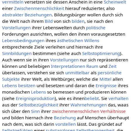
vermitteln
versetzen sie dessen Anschein in eine
Scheinwelt
einer
Zwischenmenschlichkeit
hierauf reduzierter, also
abstrakter
Beziehungen
. Bildungsbürger wollen durch sich
die Welt nach ihrem
Bild
von sich
bilden
, sie nach den
Vorstellungen
ihrer Lebenswelten durch
politische
Forderungen ausrichten, wollen den ihnen vorausgesetzten
Lebensbedingungen
ihres
ästhetischen Willens
entsprechende Ziele verleihen und hiernach ihre
Sinnbildungen
bestimmen (siehe auch
Selbstoptimierung
).
Auch wenn sie in ihren
Vorstellungen
nur sich repräsentieren
können und beliebigen
Interpretationen
Raum
und
Zeit
überlassen, verstehen sie sich
unmittelbar
als
persönliche
Subjekte
ihrer Welt, als Weltbürger, welche die
Mittel
allen
Lebens
besitzen
und besetzen und daran die
Ereignisse
ihres
monadischen
Lebens
so bemessen und produzieren können
(siehe
Ereignisproduktion
), wie es ihnen
beliebt
. Sie
verhalten
aus der
Selbstbezüglichkeit
ihrer
Wahrnehmungen
das, waas
sich über den
Sinn
ihrer
zwischenmenschlichen Verhältnisse
und bilden hiernach ihre
Beziehung
auf Menschen überhaupt
nach dem, was sich darin
vorstellen
lässt. Das gründet auf
Selbstgefühlen
einer
substanzlosen
Selbstbezogenheit
, die