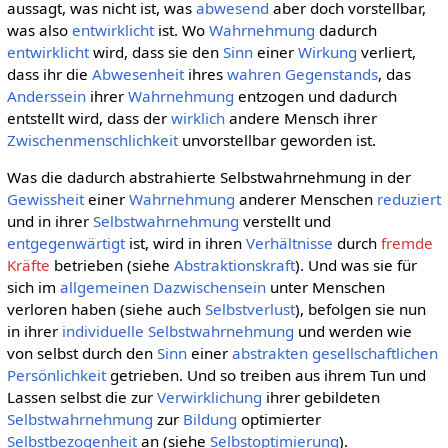
aussagt, was nicht ist, was
abwesend
aber doch vorstellbar,
was also
entwirklicht
ist. Wo
Wahrnehmung
dadurch
entwirklicht
wird, dass sie den
Sinn
einer
Wirkung
verliert,
dass ihr die
Abwesenheit
ihres
wahren
Gegenstands
, das
Anderssein
ihrer
Wahrnehmung
entzogen und dadurch
entstellt wird, dass der
wirklich
andere Mensch ihrer
Zwischenmenschlichkeit
unvorstellbar geworden ist.
Was die dadurch abstrahierte Selbstwahrnehmung in der
Gewissheit
einer
Wahrnehmung
anderer Menschen
reduziert
und in ihrer
Selbstwahrnehmung
verstellt und
entgegenwärtigt
ist, wird in ihren
Verhältnisse
durch
fremde
Kräfte
betrieben (siehe
Abstraktionskraft
). Und was sie für
sich im
allgemeinen
Dazwischensein
unter Menschen
verloren haben (siehe auch
Selbstverlust
), befolgen sie nun
in ihrer
individuelle
Selbstwahrnehmung
und werden wie
von selbst durch den
Sinn
einer
abstrakten
gesellschaftlichen
Persönlichkeit
getrieben. Und so treiben aus ihrem Tun und
Lassen selbst die zur
Verwirklichung
ihrer gebildeten
Selbstwahrnehmung
zur
Bildung
optimierter
Selbstbezogenheit
an (siehe
Selbstoptimierung
).