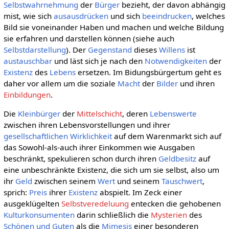
Selbstwahrnehmung
der
Bürger
bezieht, der davon abhängig
mist, wie sich
ausausdrücken
und sich
beeindrucken
, welches
Bild sie voneinander Haben und machen und welche Bildung
sie erfahren und darstellen können (siehe auch
Selbstdarstellung
). Der
Gegenstand
dieses
Willens
ist
austauschbar
und läst sich je nach den
Notwendigkeiten
der
Existenz
des
Lebens
ersetzen. Im Bidungsbürgertum geht es
daher vor allem um die soziale
Macht
der
Bilder
und ihren
Einbildungen
.
Die
Kleinbürger
der
Mittelschicht
, deren
Lebenswerte
zwischen ihren Lebensvorstellungen und ihrer
gesellschaftlichen
Wirklichkeit
auf dem Warenmarkt sich auf
das Sowohl-als-auch ihrer Einkommen wie Ausgaben
beschränkt, spekulieren schon durch ihren
Geldbesitz
auf
eine unbeschränkte Existenz, die sich um sie selbst, also um
ihr
Geld
zwischen seinem
Wert
und seinem
Tauschwert
,
sprich:
Preis
ihrer
Existenz
abspielt. Im Zeck einer
ausgeklügelten
Selbstveredeluung
entecken die gehobenen
Kulturkonsumenten
darin schließlich die
Mysterien
des
Schönen und Guten
als die
Mimesis
einer besonderen