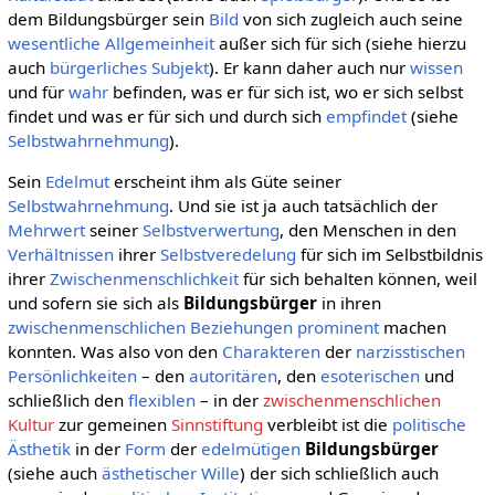
dem Bildungsbürger sein
Bild
von sich zugleich auch seine
wesentliche
Allgemeinheit
außer sich für sich (siehe hierzu
auch
bürgerliches Subjekt
). Er kann daher auch nur
wissen
und für
wahr
befinden, was er für sich ist, wo er sich selbst
findet und was er für sich und durch sich
empfindet
(siehe
Selbstwahrnehmung
).
Sein
Edelmut
erscheint ihm als Güte seiner
Selbstwahrnehmung
. Und sie ist ja auch tatsächlich der
Mehrwert
seiner
Selbstverwertung
, den Menschen in den
Verhältnissen
ihrer
Selbstveredelung
für sich im Selbstbildnis
ihrer
Zwischenmenschlichkeit
für sich behalten können, weil
und sofern sie sich als
Bildungsbürger
in ihren
zwischenmenschlichen Beziehungen
prominent
machen
konnten. Was also von den
Charakteren
der
narzisstischen
Persönlichkeiten
– den
autoritären
, den
esoterischen
und
schließlich den
flexiblen
– in der
zwischenmenschlichen
Kultur
zur gemeinen
Sinnstiftung
verbleibt ist die
politische
Ästhetik
in der
Form
der
edelmütigen
Bildungsbürger
(siehe auch
ästhetischer Wille
) der sich schließlich auch