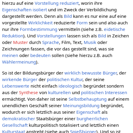
hierzu auf eine
Vorstellung
reduziert
, worin ihre
Eigenschaften
isoliert
und im Zweck der Verbildlichung
dargestellt werden. Denn als
Bild
kann es nur eine auf eine
vorgestellte
Wirklichkeit
reduzierte
Form
sein und also auch
nur ihre
Formbestimmung
vermitteln (siehe z.B.
eidetische
Reduktion
). Und
Vorstellungen
lassen sich als
Bild
in Zeichen
oder
Muster
durch
Sprache
, Film, Text,
Musik
oder
Zeichnungen fassen, die vor das gestellt sind, was sie
meinen
oder
bedeuten
sollen (siehe hierzu z.B. auch
Wählermeinung
).
So ist der Bildungsbürger der
wirklich
bewusste
Bürger
, der
wirkende
Bürger
der
politischen Kultur
, der seine
Lebenswerte
nicht einfach
ideologisch
begründet sondern
aus der
Synthese
von
kulturellen
und
politischen
Interessen
ermächtigt. Von daher ist seine
Selbstbehauptung
auf einem
unendlichen Geschäft seiner
Meinungsbildung
begründet,
wodurch er sich letztlich aus seiner
Eigenschaft
als
demokratischer
Staatsbürger einer
burgherrlichen
Gesellschaft
kulturpolitisch totalisiert und letztlich einen
Kulturstaat
anstrebt (siehe auch
Spießbürger
). Und so ist