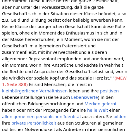
unternimmt. Diese Klasse befreit die ganze Gesellschaft,
aber nur unter der Voraussetzung, daß die ganze
Gesellschaft sich in der Situation dieser Klasse befindet, also
z.B. Geld und Bildung besitzt oder beliebig erwerben kann.
Keine Klasse der bürgerlichen Gesellschaft kann diese Rolle
spielen, ohne ein Moment des Enthusiasmus in sich und in
der Masse hervorzurufen, ein Moment, worin sie mit der
Gesellschaft im allgemeinen fraternisiert und
zusammenfließt, mit ihr verwechselt und als deren
allgemeiner Repräsentant empfunden und anerkannt wird,
ein Moment, worin ihre Ansprüche und Rechte in Wahrheit
die Rechte und Ansprüche der Gesellschaft selbst sind, worin
sie wirklich der soziale Kopf und das soziale Herz ist." "
(MEW
1, Seite 388)
Es sind Menschen, die meist in
kleinbürgerlichen
Verhältnissen
leben und ihre
positiven
Lebenseinstellungen (siehe auch
Lebenswerte
) in den
öffentlichen Bildungseinrichtungen und
Medien
gelernt
haben oder mit der Propagande für eine
heile Welt
einer
allen gemeinen
persönlichen
Identität
ausrichten. Sie
bilden
ihre
private Persönlichkeit
aus den Strukturen allgemeiner
politischer Notwendigkeit als Antriebe in ihrer persönlichen