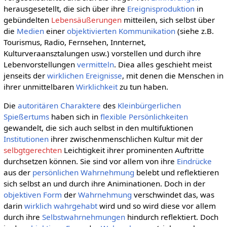
herausgesetellt, die sich über ihre
Ereignisproduktion
in
gebündelten
Lebensäußerungen
mitteilen, sich selbst über
die
Medien
einer
objektivierten
Kommunikation
(siehe z.B.
Tourismus, Radio, Fernsehen, Innternet,
Kulturveraansztalungen usw.) vorstellen und durch ihre
Lebenvorstellungen
vermitteln
. Diea alles geschieht meist
jenseits der
wirklichen
Ereignisse
, mit denen die Menschen in
ihrer unmittelbaren
Wirklichkeit
zu tun haben.
Die
autoritären Charaktere
des
Kleinbürgerlichen
Spießertums
haben sich in
flexible Persönlichkeiten
gewandelt, die sich auch selbst in den multifuktionen
Institutionen
ihrer zwischenmenschlichen Kultur mit der
selbgtgerechten
Leichtigkeit ihrer prominenten Auftritte
durchsetzen können. Sie sind vor allem von ihre
Eindrücke
aus der
persönlichen
Wahrnehmung
belebt und reflektieren
sich selbst an und durch ihre Animinationen. Doch in der
objektiven
Form
der
Wahrnehmung
verschwindet das, was
darin
wirklich
wahrgehabt
wird und so wird diese vor allem
durch ihre
Selbstwahrnehmungen
hindurch reflektiert. Doch