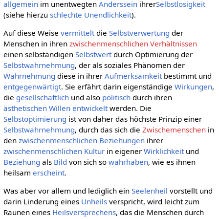
allgemein
im unentwegten
Anderssein
ihrer
Selbstlosigkeit
(siehe hierzu
schlechte Unendlichkeit
).
Auf diese Weise
vermittelt
die
Selbstverwertung
der
Menschen in ihren
zwischenmenschlichen Verhältnissen
einen selbständigen
Selbstwert
durch Optimierung der
Selbstwahrnehmung
, der als soziales Phänomen der
Wahrnehmung
diese in ihrer
Aufmerksamkeit
bestimmt und
entgegenwärtigt
. Sie erfährt darin eigenständige
Wirkungen
,
die
gesellschaftlich
und also
politisch
durch ihren
ästhetischen Willen
entwickelt
werden. Die
Selbstoptimierung
ist von daher das höchste Prinzip einer
Selbstwahrnehmung
, durch das sich die
Zwischemenschen
in
den
zwischenmenschlichen Beziehungen
ihrer
zwischenmenschlichen
Kultur
in eigener
Wirklichkeit
und
Beziehung
als
Bild
von sich so
wahrhaben
, wie es ihnen
heilsam
erscheint
.
Was aber vor allem und lediglich ein
Seelenheil
vorstellt und
darin Linderung eines
Unheils
verspricht, wird leicht zum
Raunen eines
Heilsversprechens
, das die Menschen durch