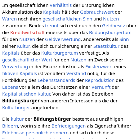
Im gesellschaftlichen
Verhältnis
der ursprünglichen
Akkumulatton des
Kapitals
hält der
Gebrauchswert
der
Waren
noch ihren
gesellschaftlichen
Sinn
und
Nutzen
zusammen. Beides
trennt
sich erst durch den
Geldbesitz
über
die
Kreditwirtschaft
einerseits über das
Bildungsbürgertum
für den
Nutzen
der
Geldverwertung
, andererseits als
Sinn
seiner
Kultur
, die sich zur Sicherung einer
Staatskultur
des
Kapitals
über das
Kulturbürgertum
verfestigt. Als
gesellschaftlicher
Wert
für den
Nutzen
im Zweck seiner
Verwertung
in der Finanzindustrie als
Existenzwert
eines
fiktiven Kapitals
ist vor allem
Verstand
nötig, für die
Fortbildung des
Lebensstandards
der
Reproduktion
des
Lebens
vor allem das Durchsetzen einer
Vernunft
der
Kapitalistischen
Kultur
. Von daher ist das Betreiben
Bildungsbürger
von anderen Interessen als die der
Kulturbürger
angetrieben.
Die
kultur
der
Bildungsbürger
besteht aus unzähligen
Bildern
, worin sie ihre
Befriedigungen
als Eigenschaft ihrer
Erlebnisse
persönlich
erinnern
und sich durch diese