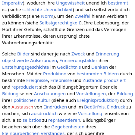
Imperativ
), wodurch ihre
Ungewissheit
unendllch
bestimmt
ist (siehe
schlechte Unendlichkeit
) und sich selbst vorbildlich
verbildlicht (siehe
Norm
), um den
Zweifel
hieran verbieten
zu können (siehe
Selbstgerechtigkeit
). Ihre Lebensburg, der
Hort ihrer Gefühle, schafft die Grenzen und das Vermögen
ihrer Erkenntnisse, deren ursprünglichste
Wahrnehmungsidentität.
Solche
Bilder
sind daher je nach
Zweck
und
Erinnerung
objektivierte
Äußerungen
,
Erinnerungsbilder
ihrer
Enstehungsgeschichte
im
Gedächtnis
und
Denken
der
Menschen. Mit der
Produktion
von
bestimmten
Bildern
durch
bestimmte
Ereignisse
,
Erlebnisse
und
Zustände
produziert
und
reproduziert
sich das Bildungsbürgertum über die
Bildung
seiner
Anschauungen
und
Vorstellungen
, der
Bildung
ihrer
politischen Kultur
(siehe auch
Ereignisproduktion
) durch
den
Austausch
von
Eindrücken
und im
Bedürfnis
,
Eindruck
zu
machen, sich
ausdrücklich
wie eine
Vorstellung
jenseits von
sich, also
selbstlos
zu
repräsentieren
. Bildungsbürger
beziehen sich über die
Gegebenheiten
ihres
kleinbürgerlichen
Verstandes
, der sich über ihre