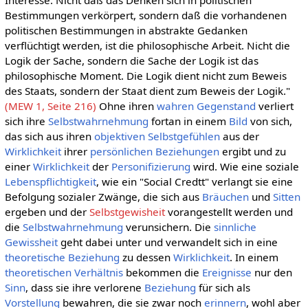
Interesse. Nicht daß das Denken sich in politischen
Bestimmungen verkörpert, sondern daß die vorhandenen
politischen Bestimmungen in abstrakte Gedanken
verflüchtigt werden, ist die philosophische Arbeit. Nicht die
Logik der Sache, sondern die Sache der Logik ist das
philosophische Moment. Die Logik dient nicht zum Beweis
des Staats, sondern der Staat dient zum Beweis der Logik."
(MEW 1, Seite 216)
Ohne ihren
wahren
Gegenstand
verliert
sich ihre
Selbstwahrnehmung
fortan in einem
Bild
von sich,
das sich aus ihren
objektiven Selbstgefühlen
aus der
Wirklichkeit
ihrer
persönlichen
Beziehungen
ergibt und zu
einer
Wirklichkeit
der
Personifizierung
wird. Wie eine soziale
Lebenspflichtigkeit
, wie ein "Social Credtt" verlangt sie eine
Befolgung sozialer Zwänge, die sich aus
Bräuchen
und
Sitten
ergeben und der
Selbstgewisheit
vorangestellt werden und
die
Selbstwahrnehmung
verunsichern. Die
sinnliche
Gewissheit
geht dabei unter und verwandelt sich in eine
theoretische
Beziehung
zu dessen
Wirklichkeit
. In einem
theoretischen
Verhältnis
bekommen die
Ereignisse
nur den
Sinn
, dass sie ihre verlorene
Beziehung
für sich als
Vorstellung
bewahren, die sie zwar noch
erinnern
, wohl aber