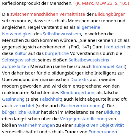
Reflexionsprodukt der Menschen."
(K. Marx, MEW 23, S. 105)
Die
zwischenmenschlichen Verhältnisse
der
Bildungbürger
setzen voraus, dass sie sich als Menschen anerkennen und
angleichen. Hegel versteht dies als
allgemeine
Notwendigkeit
des
Selbstbewusstsein
, in welchen die
Menschen zu sich kommen würden. „Sie anerkennen sich als
gegenseitig sich anerkennend.“ (PhG, 147) Damit
reduziert
er
diese
Kultur
auf das
bürgerliche
Vorverständnis durch die
Selbstgewissheit
seines bloßen
Selbstbewusstseins
aufgeklärten
Menschen (siehe hierzu auch
Immanuel Kant
).
Von daher ist er für die bildungsbürgerliche Intelligenz zur
Überwindung der marxistischen
Dialektik
auch wieder
modern geworden und wird dem entsprechend von den
reaktionären Schichten des
Kleinbürgertums
als falsche
Gesinnung
(siehe
Falschheit
) auch leicht abgeurteilt und oft
auch
vernichtet
(siehe auch
Bücherverbrennung
). Die
bürgerliche Kultur
hat sich im Mittelstand seiner
Bildung
eben längst schon über die
Vergegenständlichung
von
bloßen
Wahrnehmungen
zu einer
subjektiven Objektivität
vergesellschaftet und sich als Träger von
Erinnerungen