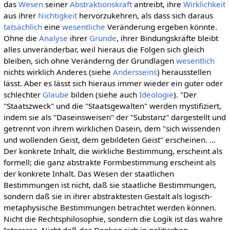
das
Wesen
seiner
Abstraktionskraft
antreibt, ihre
Wirklichkeit
aus ihrer
Nichtigkeit
hervorzukehren, als dass sich daraus
tatsächlich
eine
wesentliche
Veränderung ergeben könnte.
Ohne die
Analyse
ihrer
Grunde
, ihrer Bindungskräfte bleibt
alles unveränderbar, weil hieraus die Folgen sich gleich
bleiben, sich ohne Veränderng der Grundlagen
wesentlich
nichts wirklich Anderes (siehe
Andersseins
) herausstellen
lässt. Aber es lässt sich hieraus immer wieder ein guter oder
schlechter
Glaube
bilden (siehe auch
Ideologie
). "Der
"Staatszweck" und die "Staatsgewalten" werden mystifiziert,
indem sie als "Daseinsweisen" der "Substanz" dargestellt und
getrennt von ihrem wirklichen Dasein, dem "sich wissenden
und wollenden Geist, dem gebildeten Geist" erscheinen. ...
Der konkrete Inhalt, die wirkliche Bestimmung, erscheint als
formell; die ganz abstrakte Formbestimmung erscheint als
der konkrete Inhalt. Das Wesen der staatlichen
Bestimmungen ist nicht, daß sie staatliche Bestimmungen,
sondern daß sie in ihrer abstraktesten Gestalt als logisch-
metaphysische Bestimmungen betrachtet werden können.
Nicht die Rechtsphilosophie, sondern die Logik ist das wahre