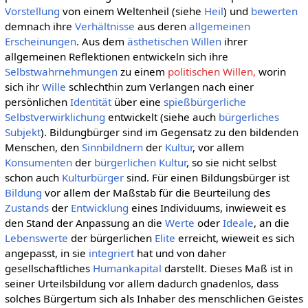
Vorstellung
von einem Weltenheil (siehe
Heil
) und
bewerten
demnach ihre
Verhältnisse
aus deren
allgemeinen
Erscheinungen
. Aus dem
ästhetischen Willen
ihrer
allgemeinen Reflektionen entwickeln sich ihre
Selbstwahrnehmungen
zu einem
politischen Willen,
worin
sich ihr
Wille
schlechthin zum Verlangen nach einer
persönlichen
Identität
über eine
spießbürgerliche
Selbstverwirklichung
entwickelt (siehe auch
bürgerliches
Subjekt
). Bildungbürger sind im Gegensatz zu den bildenden
Menschen, den
Sinnbildnern
der
Kultur
, vor allem
Konsumenten
der
bürgerlichen Kultur
, so sie nicht selbst
schon auch
Kulturbürger
sind. Für einen Bildungsbürger ist
Bildung
vor allem der Maßstab für die Beurteilung des
Zustands
der
Entwicklung
eines Individuums, inwieweit es
den Stand der Anpassung an die
Werte
oder
Ideale
, an die
Lebenswerte
der bürgerlichen
Elite
erreicht, wieweit es sich
angepasst, in sie
integriert
hat und von daher
gesellschaftliches
Humankapital
darstellt. Dieses Maß ist in
seiner Urteilsbildung vor allem dadurch gnadenlos, dass
solches Bürgertum sich als Inhaber des menschlichen Geistes