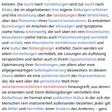
können. Die
Sucht
nach
Vorstellungen
wird zur
Sucht
nach
Bilder
, die im abgehobenen
Sinn
eigene
Bildungen
erfahren
und ihre
Beziehung
über die
Gestaltungen
ihrer
Wirklichkeit
,
über das
Phänomen
ihres
Daseins
konstruieren
. Es entstehen
Beziehungen
im Anschein der
Wirkungen
und Symptome
(siehe hierzu
Scheinwelt
), die sich über ein rein
theoretisches
Bewusstsein
(siehe hierzu auch
Phänomenologie
)
vermittelt
und
verhält
, rein
theoretische
Verhältnisse
entwickelt
und
eine
Kultur
der
Bildungbürger
entfaltet. Darin werden vor
allem
Vorstellungen
vermittelt, die Lösungen als Auflösung
versprechen und daher auch in ihrem
Opportunismus
eine
Optimierung ihrer
Beziehungen
, vor allem aber eine
allgegenwärtigen
Selbstoptimierung
bezwecken. In diesem
Zweck
stellen sie eine
politische
Macht
der
Repräsentation
dar, die weit über die
persönliche
Welt ihrer
zwischenmenschlichen Verhältnissen
hinausgreift, aus denen
sie entanden sind: Denn Bildungsbürger vermitteln ihre
Bedürfnisse
im Format einer
politischen Kultur
, in der sich die
Menschen rein instrumentell aufeinander beziehen: Jeder gilt
als
Mittel
und
Vermittler
einer
Existenz
des Anderen, – ganz