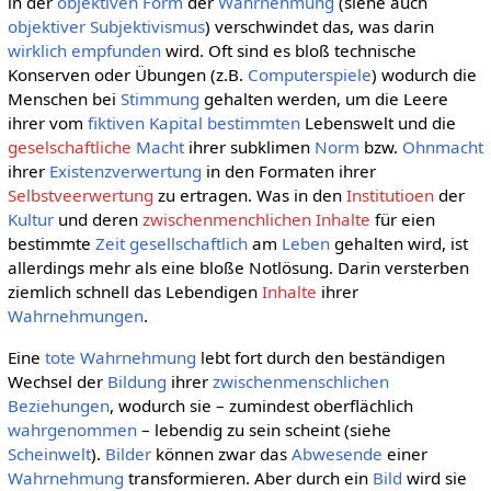
in der
objektiven
Form
der
Wahrnehmung
(siehe auch
objektiver Subjektivismus
) verschwindet das, was darin
wirklich
empfunden
wird. Oft sind es bloß technische
Konserven oder Übungen (z.B.
Computerspiele
) wodurch die
Menschen bei
Stimmung
gehalten werden, um die Leere
ihrer vom
fiktiven Kapital
bestimmten
Lebenswelt und die
geselschaftliche
Macht
ihrer subklimen
Norm
bzw.
Ohnmacht
ihrer
Existenzverwertung
in den Formaten ihrer
Selbstveerwertung
zu ertragen. Was in den
Institutioen
der
Kultur
und deren
zwischenmenchlichen
Inhalte
für eien
bestimmte
Zeit
gesellschaftlich
am
Leben
gehalten wird, ist
allerdings mehr als eine bloße Notlösung. Darin versterben
ziemlich schnell das Lebendigen
Inhalte
ihrer
Wahrnehmungen
.
Eine
tote Wahrnehmung
lebt fort durch den beständigen
Wechsel der
Bildung
ihrer
zwischenmenschlichen
Beziehungen
, wodurch sie – zumindest oberflächlich
wahrgenommen
– lebendig zu sein scheint (siehe
Scheinwelt
).
Bilder
können zwar das
Abwesende
einer
Wahrnehmung
transformieren. Aber durch ein
Bild
wird sie