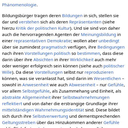
Phänomenologie
.
Bildungsbürger tragen deren
Bildungen
in sich, stellen sie
dar und
verstehen
sich als deren
Repräsentanten
(siehe
hierzu
Kritik der politischen Kultur
). Und sie sind von daher
auch die hervorragenden Agenten der
Meinungsbildung
in
einer
reprasentativen Demokratie
; wollen aber
unbedingt
über sie zumindest
pragmatisch
verfügen, ihre
Bedingungen
nach ihren
Vorstellungen
politisch
so
bestimmen
, dass diese
darin über ihre
Absichten
in ihrer
Wirklichkeit
auch mehr
oder weniger erfolgreich sein können (siehe auch
politischer
Wille
). Da diese
Vorstellungen
selbst nur
reproduzieren
können, was sie veranlasst hat, sind darin im
Wesentlichen
–
sowohl in
Anwesenheit
wie auch
Abwesenheit
– nur
Gefühle
,
vor allem
Selbstgefühle
, als Zusammehang und Einheit, als
abstrakte Allgemeinheit
ihrer
Selbstwahrnehmungen
reflektiert
und von daher die erstrangige Grundlage ihrer
mittelständigen
Wahrnehmungsidentität
sind. Diese bildet
sich durch ihre
Selbstverwertung
und dementsprechenden
Geltungsstreben
über das Hinzukommen anderer
Gefühle