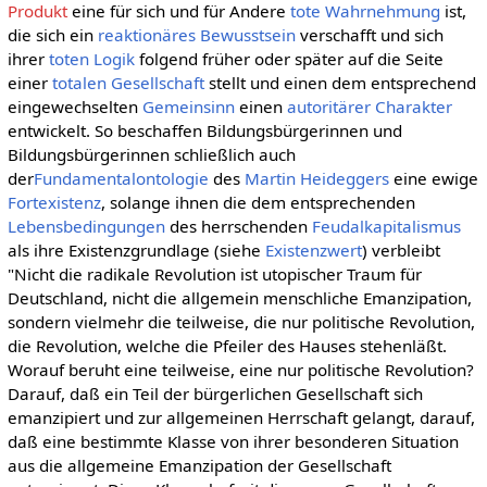
Produkt
eine für sich und für Andere
tote Wahrnehmung
ist,
die sich ein
reaktionäres Bewusstsein
verschafft und sich
ihrer
toten
Logik
folgend früher oder später auf die Seite
einer
totalen
Gesellschaft
stellt und einen dem entsprechend
eingewechselten
Gemeinsinn
einen
autoritärer Charakter
entwickelt. So beschaffen Bildungsbürgerinnen und
Bildungsbürgerinnen schließlich auch
der
Fundamentalontologie
des
Martin Heideggers
eine ewige
Fortexistenz
, solange ihnen die dem entsprechenden
Lebensbedingungen
des herrschenden
Feudalkapitalismus
als ihre Existenzgrundlage (siehe
Existenzwert
) verbleibt
"Nicht die radikale Revolution ist utopischer Traum für
Deutschland, nicht die allgemein menschliche Emanzipation,
sondern vielmehr die teilweise, die nur politische Revolution,
die Revolution, welche die Pfeiler des Hauses stehenläßt.
Worauf beruht eine teilweise, eine nur politische Revolution?
Darauf, daß ein Teil der bürgerlichen Gesellschaft sich
emanzipiert und zur allgemeinen Herrschaft gelangt, darauf,
daß eine bestimmte Klasse von ihrer besonderen Situation
aus die allgemeine Emanzipation der Gesellschaft