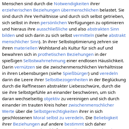
Menschen sind durch die
Notwendigkeiten
ihrer
erzieherischen Beziehungen
übermenschlichen
belastet. Sie
sind durch ihre Verhältnisse und durch sich selbst getrieben,
sich selbst in ihren
persönlichen
Verfügungen zu optimieren
und hieraus ihre
ausschließliche
und also
abstrakten
Sinn
bilden
und sich darin zu sich selbst
vermitteln
(siehe
abstrakt
menschlicher Sinn
). In ihrer Selbstoptimierung zehren sie
ihren
materiellen
Wohlstand als Kultur für sich auf und
bewahren sich in
prothetischen Beziehungen
in der
spießigen
Selbstwahrnehmung
einer endlosen Häuslichkeit.
Darin
vernützen
sie die zwischenmenschlichen Verhältnisse
in ihren Lebensburgen (siehe
Spießbürger
) und
veredeln
darin die Leere ihrer
Selbstbezogenheiten
in der Beglückung
durch die Raffinessen abstrakter Liebesschwüre, durch die
sie ihre Selbstgefühle an einander beschwören, um sich
daran wechselseitig
objektiv
zu vereinigen und sich durch
einander im trauten Kreis hoher
zwischenmenschlicher
Werte
über die
Selbstgerechtigkeiten
ihrer in sich
geschlossenen
Moral
selbst zu veredeln
. Die
Beliebigkeit
ihrer
Beziehungen
auf andere
bestimmt
sich daher