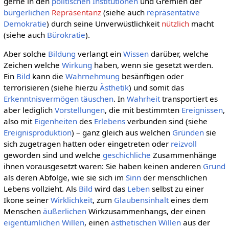
gerne in den
politischen
Institutionen
und Gremien der
bürgerlichen
Repräsentanz
(siehe auch
repräsentative
Demokratie
) durch seine Unverwüstlichkeit
nützlich
macht
(siehe auch
Bürokratie
).
Aber solche
Bildung
verlangt ein
Wissen
darüber, welche
Zeichen welche
Wirkung
haben, wenn sie gesetzt werden.
Ein
Bild
kann die
Wahrnehmung
besänftigen oder
terrorisieren (siehe hierzu
Ästhetik
) und somit das
Erkenntnisvermögen
täuschen
. In
Wahrheit
transportiert es
aber lediglich
Vorstellungen
, die mit bestimmten
Ereignissen
,
also mit
Eigenheiten
des
Erlebens
verbunden sind (siehe
Ereignisproduktion
) – ganz gleich aus welchen
Gründen
sie
sich zugetragen hatten oder eingetreten oder
reizvoll
geworden sind und welche
geschichliche
Zusammenhänge
ihnen vorausgesetzt waren: Sie haben keinen anderen
Grund
als deren Abfolge, wie sie sich im
Sinn
der menschlichen
Lebens vollzieht. Als
Bild
wird das
Leben
selbst zu einer
Ikone seiner
Wirklichkeit
, zum
Glaubensinhalt
eines dem
Menschen
äußerlichen
Wirkzusammenhangs, der einen
eigentümlichen
Willen
, einen
ästhetischen Willen
aus der