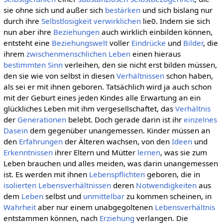
sie ohne sich und außer sich
bestärken
und sich bislang nur
durch ihre
Selbstlosigkeit
verwirklichen
lie0. Indem sie sich
nun aber ihre
Beziehungen
auch wirklich einbilden können,
entsteht eine
Beziehungswelt
voller
Eindrücke
und
Bilder
, die
ihrem
zwischenmenschlichen
Leben
einen hieraus
bestimmten
Sinn
verleihen, den sie nicht erst bilden müssen,
den sie wie von selbst in diesen
Verhältnissen
schon haben,
als sei er mit ihnen geboren. Tatsächlich wird ja auch schon
mit der Geburt eines jeden Kindes alle Erwartung an ein
glückliches Leben mit ihm vergesellschaftet, das
Verhältnis
der
Generationen
belebt. Doch gerade darin ist ihr
einzelnes
Dasein
dem gegenüber unangemessen. Kinder müssen an
den
Erfahrungen
der Älteren wachsen, von den
Ideen
und
Erkenntnissen
ihrer Eltern und Mütter
lernen
, was sie zum
Leben brauchen und alles meiden, was darin unangemessen
ist. Es werden mit ihnen
Lebenspflichten
geboren, die in
isolierten
Lebensverhältnissen
deren
Notwendigkeiten
aus
dem
Leben
selbst und
unmittelbar
zu kommen scheinen, in
Wahrheit
aber nur einem unabgegoltenen
Lebensverhältnis
entstammen können, nach
Erziehung
verlangen. Die