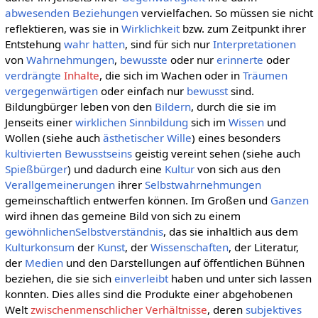
abwesenden
Beziehungen
vervielfachen. So müssen sie nicht
reflektieren, was sie in
Wirklichkeit
bzw. zum Zeitpunkt ihrer
Entstehung
wahr hatten
, sind für sich nur
Interpretationen
von
Wahrnehmungen
,
bewusste
oder nur
erinnerte
oder
verdrängte
Inhalte
, die sich im Wachen oder in
Träumen
vergegenwärtigen
oder einfach nur
bewusst
sind.
Bildungbürger leben von den
Bildern
, durch die sie im
Jenseits einer
wirklichen
Sinnbildung
sich im
Wissen
und
Wollen (siehe auch
ästhetischer Wille
) eines besonders
kultivierten
Bewusstseins
geistig vereint sehen (siehe auch
Spießbürger
) und dadurch eine
Kultur
von sich aus den
Verallgemeinerungen
ihrer
Selbstwahrnehmungen
gemeinschaftlich entwerfen können. Im Großen und
Ganzen
wird ihnen das gemeine Bild von sich zu einem
gewöhnlichen
Selbstverständnis
, das sie inhaltlich aus dem
Kulturkonsum
der
Kunst
, der
Wissenschaften
, der Literatur,
der
Medien
und den Darstellungen auf öffentlichen Bühnen
beziehen, die sie sich
einverleibt
haben und unter sich lassen
konnten. Dies alles sind die Produkte einer abgehobenen
Welt
zwischenmenschlicher Verhältnisse
, deren
subjektives