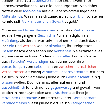
schließlich fort zu
Lebenswerten
der Lebenswelt ihrer
Lebensvorstellungen: Das Bildungsbürgertum. Von daher
treffen viele
Ideologien
auf die Lebensvorstellungen des
Mittelstands
. Was man sich zunächst nicht
wirklich
vorstellen
konnte (z.B.
Volk
,
materiellen
Gewalt
begabt.)
Ohne ein
wirkliches
Bewusstsein
über ihre
Verhältnisse
existiert vergangene
Geschichte
Für sie lediglich als
Erzählung
, als deren "Narrativ" in einem
Bild
, durch das sie
ihr
Sein
und
Werden
wie ihr
absolutes
, ihr ureigenstes
Dasein
beschrieben sehen und
verstehen
. Sie erzählen alles
so, wie sie es sich und Anderen
vorstellen
können (siehe
auch
Sprache
),
verständigen
sich daher über ihre
Vorstellungen
vom
Leben
in ihren
zwischenmenschlichen
Verhältnissen
als einzig
wirkliches
Lebensverhältnis
, mit dem
sie sich in ihrer Gemeinde (siehe auch
Gemeinschaft
) einig
wissen
wollen. Doch darin ist alles auf einmal und
ausschließlich
für sich nur so
gegenwärtig
und gewahr, wie
es sich in ihren Symbolen und
Bräuchen
aus ihrer je
einzelnen
Geschichte
zum Imperativ ihrer
Gemeinschaft
verallgemeinern
lässt (siehe hierzu auch
Kategorischer