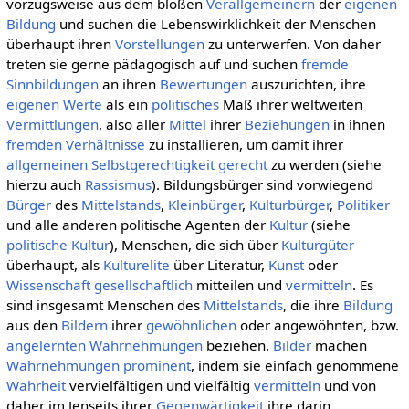
vorzugsweise aus dem bloßen
Verallgemeinern
der
eigenen
Bildung
und suchen die Lebenswirklichkeit der Menschen
überhaupt ihren
Vorstellungen
zu unterwerfen. Von daher
treten sie gerne pädagogisch auf und suchen
fremde
Sinnbildungen
an ihren
Bewertungen
auszurichten, ihre
eigenen
Werte
als ein
politisches
Maß ihrer weltweiten
Vermittlungen
, also aller
Mittel
ihrer
Beziehungen
in ihnen
fremden
Verhältnisse
zu installieren, um damit ihrer
allgemeinen
Selbstgerechtigkeit
gerecht
zu werden (siehe
hierzu auch
Rassismus
). Bildungsbürger sind vorwiegend
Bürger
des
Mittelstands
,
Kleinbürger
,
Kulturbürger
,
Politiker
und alle anderen politische Agenten der
Kultur
(siehe
politische Kultur
), Menschen, die sich über
Kulturgüter
überhaupt, als
Kulturelite
über Literatur,
Kunst
oder
Wissenschaft
gesellschaftlich
mitteilen und
vermitteln
. Es
sind insgesamt Menschen des
Mittelstands
, die ihre
Bildung
aus den
Bildern
ihrer
gewöhnlichen
oder angewöhnten, bzw.
angelernten
Wahrnehmungen
beziehen.
Bilder
machen
Wahrnehmungen
prominent
, indem sie einfach genommene
Wahrheit
vervielfältigen und vielfältig
vermitteln
und von
daher im Jenseits ihrer
Gegenwärtigkeit
ihre darin