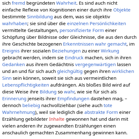
sich
fremd
begründeten
Wahrheit
. Es sind auch nicht
einfache Reflexe von Kognitionen einer durch ihre
Objekte
bestimmte
Sinnbildung
aus dem, was sie objektiv
wahrhaben
; sie sind über die
einzelnen
Persönlichkeiten
vermittelte Gestaltungen,
personifizierte
Form
einer
Schöpfung über Bildnisse oder Gleichnisse, die aus den durch
ihre Geschichte bezogenen
Erkenntnissen
wahr gemacht
, im
Ereignis
ihrer sozialen
Beziehungen
zu einer
Wirkung
gebracht werden, indem sie
Eindruck
machen, sich in ihren
Gedanken
aus ihrem Gedächtnis
vergegenwärtigen
lassen
und an und für sich auch
gleichgültig
gegen ihren
wirklichen
Sinn
sein können, soweit sie sich aus vermeintlichen
Lebenspflichtigkeiten
aufdrängen. Als bloßes Bild wird auf
diese Weise ihre
Bildung
so
wahr
, wie sie für sich als
Erinnerung
jenseits ihrer
Empfindungen
dastehen mag, –
dennoch
beliebig
nachvollziehbar (siehe auch
tote
Wahrnehmung
), weil sie lediglich die
abstrakte
Form
einer
Erzählung gebildeter
Inhalte
gewonnen hat und darin mit
vielen anderen ihr zugewandten Erzählungen einen
anschaulich gemachten Zusammenhang gewinnen kann.