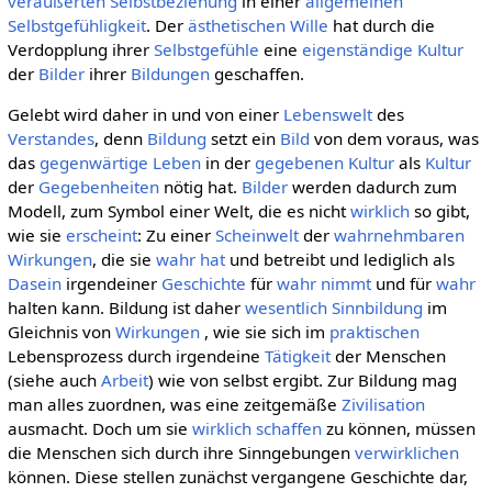
veräußerten
Selbstbeziehung
in einer
allgemeinen
Selbstgefühligkeit
. Der
ästhetischen Wille
hat durch die
Verdopplung ihrer
Selbstgefühle
eine
eigenständige
Kultur
der
Bilder
ihrer
Bildungen
geschaffen.
Gelebt wird daher in und von einer
Lebenswelt
des
Verstandes
, denn
Bildung
setzt ein
Bild
von dem voraus, was
das
gegenwärtige
Leben
in der
gegebenen
Kultur
als
Kultur
der
Gegebenheiten
nötig hat.
Bilder
werden dadurch zum
Modell, zum Symbol einer Welt, die es nicht
wirklich
so gibt,
wie sie
erscheint
: Zu einer
Scheinwelt
der
wahrnehmbaren
Wirkungen
, die sie
wahr hat
und betreibt und lediglich als
Dasein
irgendeiner
Geschichte
für
wahr nimmt
und für
wahr
halten kann. Bildung ist daher
wesentlich
Sinnbildung
im
Gleichnis von
Wirkungen
, wie sie sich im
praktischen
Lebensprozess durch irgendeine
Tätigkeit
der Menschen
(siehe auch
Arbeit
) wie von selbst ergibt. Zur Bildung mag
man alles zuordnen, was eine zeitgemäße
Zivilisation
ausmacht. Doch um sie
wirklich
schaffen
zu können, müssen
die Menschen sich durch ihre Sinngebungen
verwirklichen
können. Diese stellen zunächst vergangene Geschichte dar,