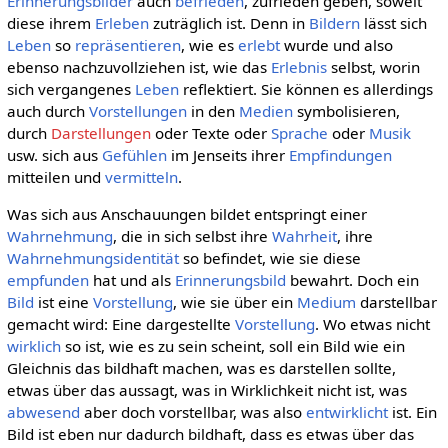
Erinnerungsbilder
auch
befrieden
, zufrieden geben, soweit
diese ihrem
Erleben
zuträglich ist. Denn in
Bildern
lässt sich
Leben
so
repräsentieren
, wie es
erlebt
wurde und also
ebenso nachzuvollziehen ist, wie das
Erlebnis
selbst, worin
sich vergangenes
Leben
reflektiert. Sie können es allerdings
auch durch
Vorstellungen
in den
Medien
symbolisieren,
durch
Darstellungen
oder Texte oder
Sprache
oder
Musik
usw. sich aus
Gefühlen
im Jenseits ihrer
Empfindungen
mitteilen und
vermitteln
.
Was sich aus Anschauungen bildet entspringt einer
Wahrnehmung
, die in sich selbst ihre
Wahrheit
, ihre
Wahrnehmungsidentität
so befindet, wie sie diese
empfunden
hat und als
Erinnerungsbild
bewahrt. Doch ein
Bild
ist eine
Vorstellung
, wie sie über ein
Medium
darstellbar
gemacht wird: Eine dargestellte
Vorstellung
. Wo etwas nicht
wirklich
so ist, wie es zu sein scheint, soll ein Bild wie ein
Gleichnis das bildhaft machen, was es darstellen sollte,
etwas über das aussagt, was in Wirklichkeit nicht ist, was
abwesend
aber doch vorstellbar, was also
entwirklicht
ist. Ein
Bild ist eben nur dadurch bildhaft, dass es etwas über das