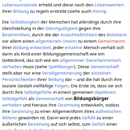
Lebensumstände
erhebt und diese nach den
Lebenswerten
ihrer
Bildung
zu regeln erstrebt (siehe auch
Norm
).
Die
Selbstlosigkeit
der Menschen hat allerdings durch ihre
Gleichstellung in der
Gleichgültigkeit
gegen ihre
Bestimmtheit
, durch die der
Ausschließlichkeit
des
Beliebens
vor allem einen
allgemeinen
Unsinn
zu einem
Gemeinseinn
ihrer
Bildung
entwickelt
. Jeder
einzelne
Mensch verhält sich
darin als Kind einer Bildungsgemeinschaft wie ein
Gotteskind, das sich wie ein
allgemeiner
Zwischenmensch
verhalten
muss (siehe
Spießbürger
). Diese
Gemeinschaft
stellt aber nur eine
Verallgemeinerung
der
einzelnen
Persönlichkeiten
ihrer
Bildung
dar – und die hat durch ihre
soziale Gestalt vielfältige
Folgen
. Die Erste ist, dass sie sich
durch ihre
Selbstgefühle
in einem gemeinen
objektiven
Selbstgefühl
als
Gemeinschaft
von
Bildungsbürger
verhalten
und hieraus ihre
Gesinnung
entwickeln, sodass
ihre
Gesinnung
zu einer Allgemeinform ihres
ästhetischen
Willens
geworden ist. Darin wird jedes
Gefühl
zu einer
äußerlichen
Beziehung
auf sich selbst, zum
Gefühl
einer