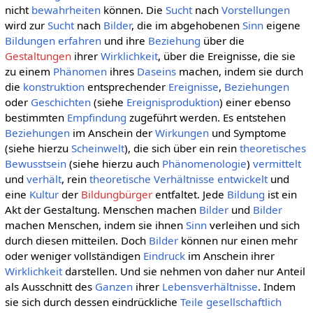
nicht
bewahrheiten
können. Die
Sucht
nach
Vorstellungen
wird zur
Sucht
nach
Bilder
, die im abgehobenen
Sinn
eigene
Bildungen
erfahren
und ihre
Beziehung
über die
Gestaltungen
ihrer
Wirklichkeit
, über die Ereignisse, die sie
zu einem
Phänomen
ihres
Daseins
machen, indem sie durch
die
konstruktion
entsprechender
Ereignisse
,
Beziehungen
oder
Geschichten
(siehe
Ereignisproduktion
) einer ebenso
bestimmten
Empfindung
zugeführt werden. Es entstehen
Beziehungen
im Anschein der
Wirkungen
und Symptome
(siehe hierzu
Scheinwelt
), die sich über ein rein
theoretisches
Bewusstsein
(siehe hierzu auch
Phänomenologie
)
vermittelt
und
verhält
, rein
theoretische
Verhältnisse
entwickelt
und
eine
Kultur
der
Bildungbürger
entfaltet. Jede
Bildung
ist ein
Akt der Gestaltung. Menschen machen
Bilder
und
Bilder
machen Menschen, indem sie ihnen
Sinn
verleihen und sich
durch diesen mitteilen. Doch
Bilder
können nur einen mehr
oder weniger vollständigen
Eindruck
im Anschein ihrer
Wirklichkeit
darstellen. Und sie nehmen von daher nur Anteil
als Ausschnitt des
Ganzen
ihrer
Lebensverhältnisse
. Indem
sie sich durch dessen eindrückliche
Teile
gesellschaftlich