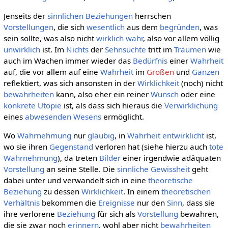
Jenseits der
sinnlichen
Beziehungen
herrschen
Vorstellungen
, die sich
wesentlich
aus dem
begründen
, was
sein sollte, was also nicht
wirklich
wahr
, also vor allem völlig
unwirklich
ist. Im
Nichts
der
Sehnsüchte
tritt im
Träumen
wie
auch im Wachen immer wieder das
Bedürfnis
einer
Wahrheit
auf, die vor allem auf eine
Wahrheit
im
Großen
und
Ganzen
reflektiert, was sich ansonsten in der
Wirklichkeit
(noch) nicht
bewahrheiten
kann, also eher ein reiner
Wunsch
oder eine
konkrete Utopie
ist, als dass sich hieraus die
Verwirklichung
eines
abwesenden
Wesens
ermöglicht.
Wo
Wahrnehmung
nur
gläubig
, in
Wahrheit
entwirklicht
ist,
wo sie ihren
Gegenstand
verloren hat (siehe hierzu auch
tote
Wahrnehmung
), da treten
Bilder
einer irgendwie adäquaten
Vorstellung
an seine Stelle. Die
sinnliche Gewissheit
geht
dabei unter und verwandelt sich in eine
theoretische
Beziehung
zu dessen
Wirklichkeit
. In einem
theoretischen
Verhältnis
bekommen die
Ereignisse
nur den
Sinn
, dass sie
ihre verlorene
Beziehung
für sich als
Vorstellung
bewahren,
die sie zwar noch
erinnern
, wohl aber nicht
bewahrheiten