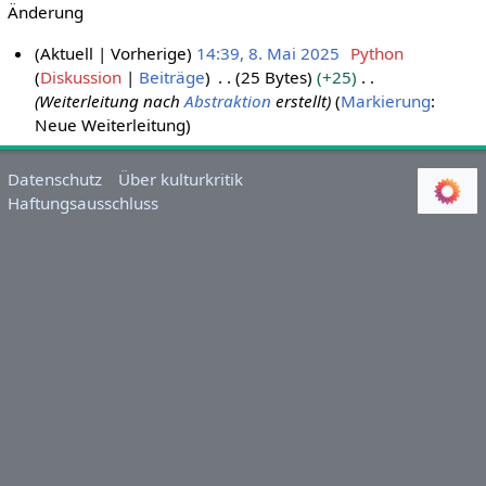
Änderung
Aktuell
Vorherige
14:39, 8. Mai 2025
Python
Diskussion
Beiträge
25 Bytes
+25
8
Weiterleitung nach
Abstraktion
erstellt
Markierung
:
.
Neue Weiterleitung
M
a
i
Datenschutz
Über kulturkritik
Haftungsausschluss
2
0
2
5