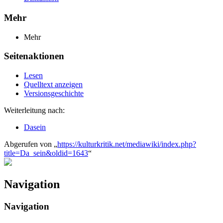
Mehr
Mehr
Seitenaktionen
Lesen
Quelltext anzeigen
Versionsgeschichte
Weiterleitung nach:
Dasein
Abgerufen von „
https://kulturkritik.net/mediawiki/index.php?
title=Da_sein&oldid=1643
“
Navigation
Navigation