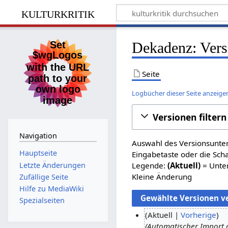
kulturkritik
Dekadenz: Vers
Seite
Logbücher dieser Seite anzeige
Versionen filtern
Navigation
Auswahl des Versionsunter
Hauptseite
Eingabetaste oder die Sch
Letzte Änderungen
Legende:
(Aktuell)
= Unter
Kleine Änderung
Zufällige Seite
Hilfe zu MediaWiki
Spezialseiten
Aktuell
Vorherige
Automatischer Import 
4