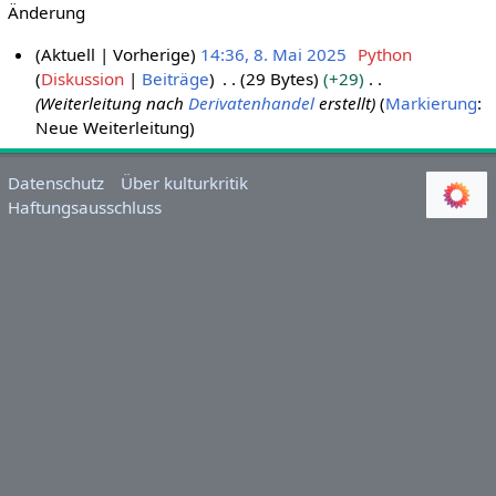
Änderung
Aktuell
Vorherige
14:36, 8. Mai 2025
Python
Diskussion
Beiträge
29 Bytes
+29
8
Weiterleitung nach
Derivatenhandel
erstellt
Markierung
:
.
Neue Weiterleitung
M
a
i
Datenschutz
Über kulturkritik
Haftungsausschluss
2
0
2
5