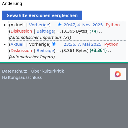
Änderung
Aktuell
Vorherige
20:47, 4. Nov. 2025
Python
Diskussion
Beiträge
3.365 Bytes
+4
4
Automatischer Import aus TXT
.
Aktuell
Vorherige
23:36, 7. Mai 2025
Python
N
Diskussion
Beiträge
3.361 Bytes
+3.361
7
o
Automatischer Import
.
v
M
e
a
m
Datenschutz
Über kulturkritik
i
Haftungsausschluss
b
2
e
0
r
2
2
5
0
2
5