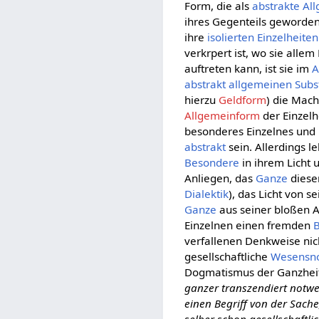
Form, die als
abstrakte Al
ihres Gegenteils geworden 
ihre
isolierten
Einzelheiten
verkrpert ist, wo sie alle
auftreten kann, ist sie im
A
abstrakt allgemeinen
Subs
hierzu
Geldform
) die Mach
Allgemeinform
der Einzelh
besonderes Einzelnes und b
abstrakt
sein. Allerdings l
Besondere
in ihrem Licht 
Anliegen, das
Ganze
diese
Dialektik
), das Licht von 
Ganze
aus seiner bloßen A
Einzelnen einen fremden
B
verfallenen Denkweise nic
gesellschaftliche
Wesensn
Dogmatismus der Ganzheit 
ganzer transzendiert notwe
einen Begriff von der Sache