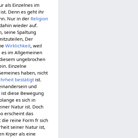
r als Einzelnes im
st. Denn es geht ihr
n. Nur in der
Religion
ahin wieder auf.
, seine Spaltung
itzuteilen, Der
ine
Wirklichkeit
, weil
em es im Allgemeinen
n diesem ungebrochen
in. Einzelne
 Gemeines haben, nicht
hrheit
bestätigt
ist.
seinandersein und
t
ist diese Bewegung
olange es sich in
iner Natur ist. Doch
so erscheint das
 die reine Form fr sich
it seiner Natur ist,
ren Krper als eine