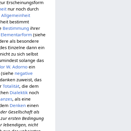
h zur Erscheinungsform
eit
nur noch durch
 Allgemeinheit
lheit bestimmt
ge
Bestimmung
ihrer
r
Elementarform
(siehe
ndere als besondere
edes Einzelne dann ein
icht zu sich selbst
umindest solange das
or W. Adorno
ein
 (siehe
negative
anken zuweist, das
er
Totalität
, die dem
schen
Dialektik
noch
anzes
, als eine
 dem
Denken
einen
 der Gesellschaft als
t zur ersten Bedingung
r lebendigen, nicht