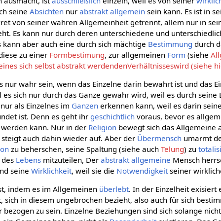
n ausmacht, ist
ausschließlich
einzeln, weil es von seiner
wirkli
rch seine
Absichten
nur
abstrakt allgemein
sein kann. Es ist in se
ret von seiner wahren Allgemeinheit getrennt, allem nur in se
ht. Es kann nur durch deren unterschiedene und unterschiedlic
Es kann aber auch eine durch sich mächtige
Bestimmung
durch 
diese zu einer
Formbestimung
, zur allgemeinen
Form
(siehe
Al
ines sich selbst abstrakt werdendenVerhältnisseswird (siehe h
s nur wahr sein, wenn das Einzelne darin bewahrt ist und das E
l es sich nur durch das Ganze gewahr wird, weil es durch seine 
 nur als Einzelnes im
Ganzen
erkennen kann, weil es darin sein
ndet ist. Denn es geht ihr
geschichtlich
voraus, bevor es allgeme
werden kann. Nur in der
Religion
bewegt sich das Allgemeine 
teigt auch dahin wieder auf. Aber der
Übermensch
umarmt d
ion
zu beherschen, seine Spaltung (siehe auch
Telung
) zu
totali
des
Lebens
mitzuteilen, Der
abstrakt allgemeine
Mensch herrs
und seine
Wirklichkeit
, weil sie die
Notwendigkeit
seiner wirklic
est, indem es im Allgemeinen
überlebt
. In der Einzelheit exisier
, sich in diesem ungebrochen bezieht, also auch für sich bestimm
 bezogen zu sein. Einzelne Beziehungen sind sich solange nich