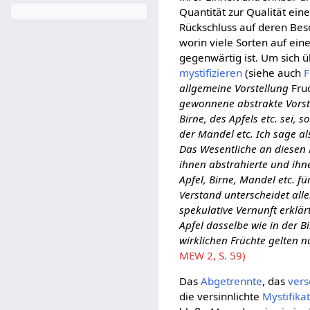
Quantität zur Qualität ein
Rückschluss auf deren Beso
worin viele Sorten auf ei
gegenwärtig ist. Um sich 
mystifizieren
(siehe auch
F
allgemeine Vorstellung
Fru
gewonnene abstrakte Vors
Birne, des Apfels etc. sei, 
der Mandel etc. Ich sage als
Das Wesentliche an diesen 
ihnen abstrahierte und ih
Apfel, Birne, Mandel etc. f
Verstand unterscheidet all
spekulative Vernunft erklär
Apfel dasselbe wie in der B
wirklichen Früchte gelten 
MEW 2, S. 59)
Das
Abgetrennte
, das
vers
die versinnlichte
Mystifika