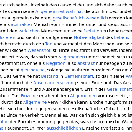
 durch seine Einzelheit das Ganze bildet und sich daher auch nu
il es darin seine
Allgemeinheit
wahrhat
die aus ihm begründet i
 es allgemein existieren,
gesellschaftlich
wesentlich
werden kan
e als
abstrakter
Mensch vom Himmel herunter und steigt auch d
rmt den
wirklichen
Menschen um seine
Isolation
zu beherschen
lisieren
und sie ihm als allgemeine
Notwendigkeit
des
Lebens
m
h herrscht durch den
Tod
und verachtet den Menschen und se
er wirklichen
Wesensnot
ist. Einzelnes stirbt und verwest, ind
t exisiert etwas, das sich vom
Allgemeinen
unterscheidet, sich i
 bestimmt ist, ohne als
Negation
, also
abstrakt
nur bezogen zu se
ange nicht
gleichgültig
, solange sie in ihrem einzelnen Sein ein
en. Das Gemeine hat
Bestand
in
Gemeinschaft
, so darin seine
Wa
ft nur durch die
Auseinandersetzung
seiner Einzelheit: Das Au
Zusammensein und Auseinandergehen. Erst in der
Gesellschaf
oben. Das
Einzelne
erscheint dem
Allgemeinen
vorausgesetzt, s
, durch das
Allgemeine
verwirklichen kann, Erscheinungsform se
kehrt sich hierdurch gegen seinen gesellschaftlichen Inhalt. Und 
es Einzelne verkehrt. Denn alles, was darin sich gleich bleibt, ist
ültig
der Formbestimmung gegen das, was die organische Wahrhe
eit
ausmacht. In ihrer
ausschließlichen
Einzelheit verlsst sie ih