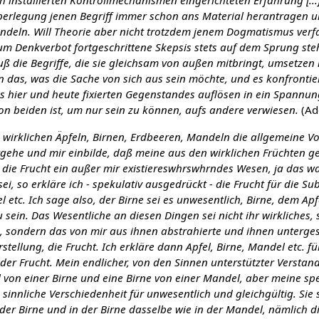
ch installierten Kontrollmechanismen eingerichteten Erfahrung [...
erlegung jenen Begriff immer schon ans Material herantragen u
deln. Will Theorie aber nicht trotzdem jenem Dogmatismus verfa
um Denkverbot fortgeschrittene Skepsis stets auf dem Sprung steh
uß die Begriffe, die sie gleichsam von außen mitbringt, umsetzen 
in das, was die Sache von sich aus sein möchte, und es konfronti
des hier und heute fixierten Gegenstandes auflösen in ein Spannu
von beiden ist, um nur sein zu können, aufs andere verwiesen.
(Ad
wirklichen Äpfeln, Birnen, Erdbeeren, Mandeln die allgemeine Vo
ergehe und mir einbilde, daß meine aus den wirklichen Früchten
g die Frucht ein außer mir existiereswhrswhrndes Wesen, ja das 
 sei, so erkläre ich - spekulativ ausgedrückt - die Frucht für die Su
 etc. Ich sage also, der Birne sei es unwesentlich, Birne, dem Apfe
 sein. Das Wesentliche an diesen Dingen sei nicht ihr wirkliches, 
 sondern das von mir aus ihnen abstrahierte und ihnen unterg
tellung, die Frucht. Ich erkläre dann Apfel, Birne, Mandel etc. fü
der Frucht. Mein endlicher, von den Sinnen unterstützter Verstan
l von einer Birne und eine Birne von einer Mandel, aber meine sp
e sinnliche Verschiedenheit für unwesentlich und gleichgültig. Sie 
 der Birne und in der Birne dasselbe wie in der Mandel, nämlich di