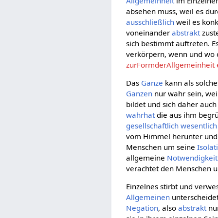
Allgemeinheit
im Einzelne
absehen muss, weil es du
ausschließlich
weil es konk
voneinander
abstrakt
zuste
sich bestimmt auftreten. 
verkörpern, wenn und wo 
zurFormderAllgemeinheit e
Das
Ganze
kann als solche
Ganzen
nur wahr sein, wei
bildet und sich daher auch
wahrhat
die aus ihm begrü
gesellschaftlich
wesentlich
vom Himmel herunter und s
Menschen um seine
Isolat
allgemeine
Notwendigkeit
verachtet den Menschen 
Einzelnes stirbt und verw
Allgemeinen
unterscheidet
Negation
, also
abstrakt
nur