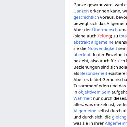
Ganze gewahr wird, weil es
Ganzen
erkennen kann, we
geschichtlich
voraus, bevor
bewegt sich das Allgemein
Aber der
Übermensch
uma
(siehe auch
Telung
) zu
tota
abstrakt allgemeine
Mensc
sie die
Notwendigkeit
sein
überlebt
. In der Einzelhei
bezieht, also auch für sich
Beziehungen sind sich sol
als
Besonderheit
existier
Aber es bildet Gemeinscha
Zusammenfinden und das 
in
objektivem
Sein
aufgeh
Wahrheit
nur durch dieses
alles, was einzeln ist, ver
Allgemeine
selbst durch all
und durch sich, die
gleichg
was sie in ihrer
Allgemeinh