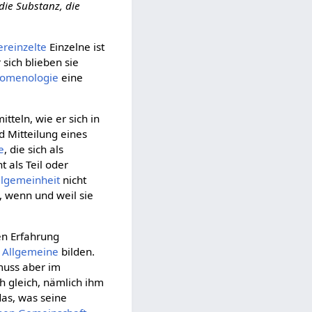
die Substanz, die
ereinzelte
Einzelne ist
r sich blieben sie
omenologie
eine
itteln, wie er sich in
d Mitteilung eines
e
, die sich als
t als Teil oder
llgemeinheit
nicht
, wenn und weil sie
ßen Erfahrung
e
Allgemeine
bilden.
 muss aber im
h gleich, nämlich ihm
as, was seine