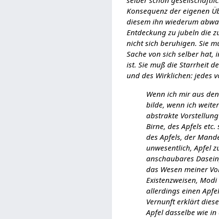
selber schon gesellschaftli
Konsequenz der eigenen Üb
diesem ihn wiederum abwan
Entdeckung zu jubeln die z
nicht sich beruhigen. Sie m
Sache von sich selber hat, 
ist. Sie muß die Starrheit 
und des Wirklichen: jedes 
Wenn ich mir aus den 
bilde, wenn ich weit
abstrakte Vorstellun
Birne, des Apfels etc.
des Apfels, der Mandel
unwesentlich, Apfel zu
anschaubares Dasein,
das Wesen meiner Vors
Existenzweisen, Modi 
allerdings einen Apfe
Vernunft erklärt dies
Apfel dasselbe wie in