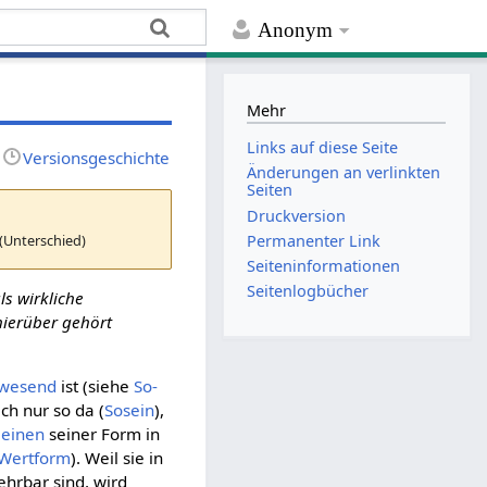
Anonym
Mehr
Links auf diese Seite
Versionsgeschichte
Änderungen an verlinkten
Seiten
Druckversion
(Unterschied)
Permanenter Link
Seiten­­informationen
Seitenlogbücher
ls wirkliche
hierüber gehört
wesend
ist (siehe
So-
ch nur so da (
Sosein
),
meinen
seiner Form in
Wertform
). Weil sie in
hrbar sind, wird