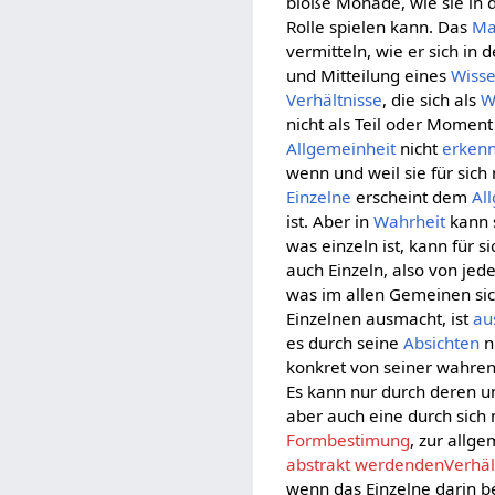
bloße Monade, wie sie in 
Rolle spielen kann. Das
Ma
vermitteln, wie er sich in 
und Mitteilung eines
Wiss
Verhältnisse
, die sich als
W
nicht als Teil oder Moment
Allgemeinheit
nicht
erken
wenn und weil sie für sich
Einzelne
erscheint dem
Al
ist. Aber in
Wahrheit
kann 
was einzeln ist, kann für 
auch Einzeln, also von je
was im allen Gemeinen sich
Einzelnen ausmacht, ist
au
es durch seine
Absichten
n
konkret von seiner wahren
Es kann nur durch deren un
aber auch eine durch sich
Formbestimung
, zur allg
abstrakt werdendenVerhält
wenn das Einzelne darin b