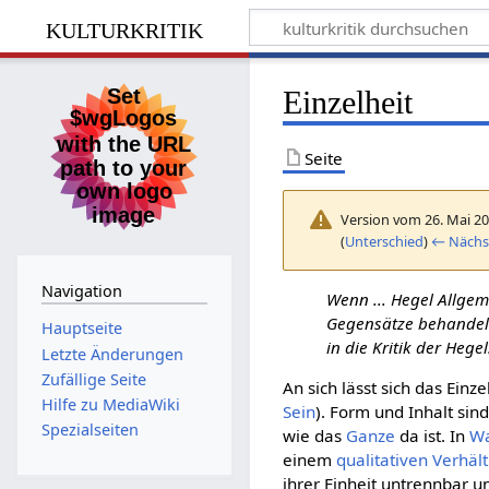
kulturkritik
Einzelheit
Seite
Version vom 26. Mai 20
(
Unterschied
)
← Nächst
Navigation
Wenn ... Hegel Allgem
Gegensätze behandelt
Hauptseite
in die Kritik der Heg
Letzte Änderungen
Zufällige Seite
An sich lässt sich das Einz
Hilfe zu MediaWiki
Sein
). Form und Inhalt sin
Spezialseiten
wie das
Ganze
da ist. In
Wa
einem
qualitativen
Verhält
ihrer Einheit untrennbar u