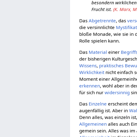
besondern wirklichen
Frucht ist.
(K. Marx, M
Das
Abgetrennte
, das
vers
die versinnlichte
Mystifika
bloße Monade, wie sie in 
Rolle spielen kann.
Das
Material
einer
Begriff
der bisherigen Kulturgesch
Wissens
,
praktisches Bewu
Wirklichkeit
nicht einfach s
Moment einer Allgemeinhei
erkennen
, wohl aber in d
für sich nur
widersinnig
sin
Das
Einzelne
erscheint d
augenfällig ist. Aber in
Wah
Denn alles, was einzeln is
Allgemeinen
alles auch Ei
gemein sein. Alles was im 