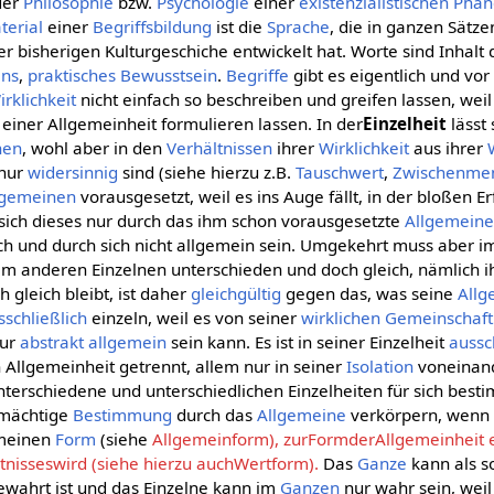
der
Philosophie
bzw.
Psychologie
einer
existenzialistischen
Phän
terial
einer
Begriffsbildung
ist die
Sprache
, die in ganzen Sätze
der bisherigen Kulturgeschiche entwickelt hat. Worte sind Inhalt
ens
,
praktisches Bewusstsein
.
Begriffe
gibt es eigentlich und vor
irklichkeit
nicht einfach so beschreiben und greifen lassen, weil
 einer Allgemeinheit formulieren lassen. In der
Einzelheit
lässt
nen
, wohl aber in den
Verhältnissen
ihrer
Wirklichkeit
aus ihrer
 nur
widersinnig
sind (siehe hierzu z.B.
Tauschwert
,
Zwischenmen
lgemeinen
vorausgesetzt, weil es ins Auge fällt, in der bloßen E
sich dieses nur durch das ihm schon vorausgesetzte
Allgemein
sich und durch sich nicht allgemein sein. Umgekehrt muss aber 
dem anderen Einzelnen unterschieden und doch gleich, nämlich i
 gleich bleibt, ist daher
gleichgültig
gegen das, was seine
Allg
sschließlich
einzeln, weil es von seiner
wirklichen
Gemeinschaft
ur
abstrakt allgemein
sein kann. Es ist in seiner Einzelheit
aussc
 Allgemeinheit getrennt, allem nur in seiner
Isolation
voneinan
terschiedene und unterschiedlichen Einzelheiten für sich besti
 mächtige
Bestimmung
durch das
Allgemeine
verkörpern, wenn 
emeinen
Form
(siehe
Allgemeinform), zurFormderAllgemeinheit ei
nisseswird (siehe hierzu auchWertform).
Das
Ganze
kann als s
ewahrt ist und das Einzelne kann im
Ganzen
nur wahr sein, weil