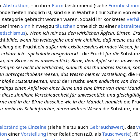
er
Abstraktion
, – in ihrer
Form
bestimmend (siehe
Formbestimm
nderheiten möglich ist, sind sie in Wahrheit nur Schein von ein
ne Kategorie gebracht worden waren. Sobald ihr konkretes
Verhäl
über ihren
Sinn
hinweg zu
täuschen
ohne sich zu einer
abstrakte
etischismus
).
Wenn ich mir aus den wirklichen Äpfeln, Birnen, E
cht
bilde, wenn ich weitergehe und mir einbilde, daß meine aus d
tellung
die Frucht
ein außer mir existiereswhrswhrndes Wesen, j
so erkläre ich - spekulativ ausgedrückt -
die Frucht
für die
Substan
o, der Birne sei es unwesentlich, Birne, dem Apfel sei es unwesent
Dingen sei nicht ihr wirkliches, sinnlich anschaubares Dasein, s
nen untergeschobene Wesen, das Wesen meiner Vorstellung,
die F
ür bloße Existenzweisen, Modi
der Frucht
. Mein endlicher, von den
erdings einen Apfel von einer Birne und eine Birne von einer Man
t diese sinnliche Verschiedenheit für unwesentlich und gleichgülti
irne und in der Birne dasselbe wie in der Mandel, nämlich
die Fru
nur mehr als Scheinfrüchte, deren wahres Wesen
die Substanz
,
die
elbständigte
Einzelne
(siehe hierzu auch
Gebrauchswert
), das
v
tion
einer
Vorstellung
ihrer Relationen (z.B. als
Tauschwerte
), fü