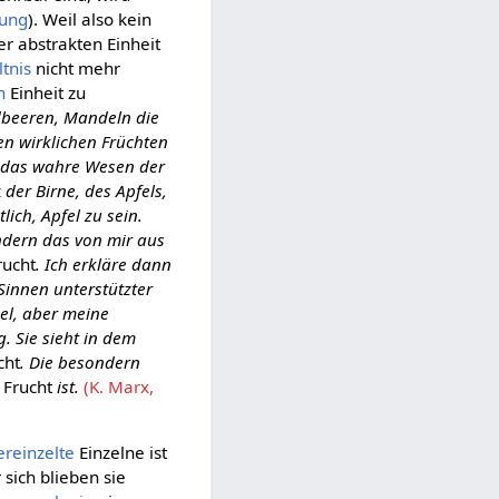
ung
). Weil also kein
er abstrakten Einheit
tnis
nicht mehr
n
Einheit zu
rdbeeren, Mandeln die
en wirklichen Früchten
a das wahre Wesen der
z
der Birne, des Apfels,
lich, Apfel zu sein.
ondern das von mir aus
rucht
. Ich erkläre dann
 Sinnen unterstützter
del, aber meine
g. Sie sieht in dem
cht
. Die besondern
 Frucht
ist.
(K. Marx,
ereinzelte
Einzelne ist
r sich blieben sie