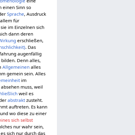
omenologie
eine
n einen Sinn so
 der
Sprache
, Ausdruck
 allem für
 sie im Einzelnen sich
 sich dann deren
Wirkung
erschließen,
schlichkeit)
. Das
rfahrung augenfällig
e
bilden. Denn alles,
im
Allgemeinen
alles
hm gemein sein. Alles
emeinheit
im
absehen muss, weil
hließlich
weil es
der
abstrakt
zusteht.
mmt auftreten. Es kann
und wo diese zu einer
nes sich selbst
olches nur wahr sein,
 es sich nur durch das