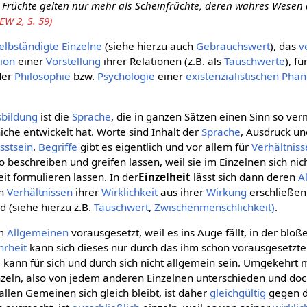
 Früchte gelten nur mehr als Scheinfrüchte, deren wahres Wesen 
EW 2, S. 59)
elbständigte
Einzelne
(siehe hierzu auch
Gebrauchswert
), das
v
tion
einer
Vorstellung
ihrer Relationen (z.B. als
Tauschwerte
), fü
der
Philosophie
bzw.
Psychologie
einer
existenzialistischen
Phän
sbildung
ist die
Sprache
, die in ganzen Sätzen einen Sinn so verm
iche entwickelt hat. Worte sind Inhalt der
Sprache
, Ausdruck un
sstsein
.
Begriffe
gibt es eigentlich und vor allem für
Verhältniss
o beschreiben und greifen lassen, weil sie im Einzelnen sich nich
t formulieren lassen. In der
Einzelheit
lässt sich dann deren
A
en
Verhältnissen
ihrer
Wirklichkeit
aus ihrer
Wirkung
erschließen
d (siehe hierzu z.B.
Tauschwert
,
Zwischenmenschlichkeit)
.
em
Allgemeinen
vorausgesetzt, weil es ins Auge fällt, in der blo
rheit
kann sich dieses nur durch das ihm schon vorausgesetzt
t, kann für sich und durch sich nicht allgemein sein. Umgekehrt
nzeln, also von jedem anderen Einzelnen unterschieden und doc
allen Gemeinen sich gleich bleibt, ist daher
gleichgültig
gegen d