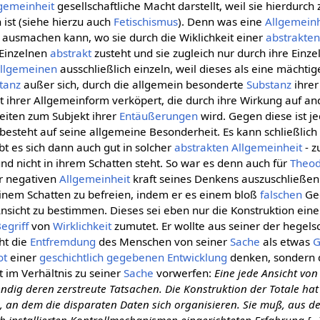
lgemeinheit
gesellschaftliche Macht darstellt, weil sie hierdurc
ist (siehe hierzu auch
Fetischismus
). Denn was eine
Allgemeinh
ausmachen kann, wo sie durch die Wiklichkeit einer
abstrakten
m Einzelnen
abstrakt
zusteht und sie zugleich nur durch ihre Einze
llgemeinen
ausschließlich einzeln, weil dieses als eine mächti
tanz
außer sich, durch die allgemein besonderte
Substanz
ihre
t ihrer Allgemeinform verköpert, die durch ihre Wirkung auf a
eiten zum Subjekt ihrer
Entäußerungen
wird. Gegen diese ist j
esteht auf seine allgemeine Besonderheit. Es kann schließlich n
ebt es sich dann auch gut in solcher
abstrakten Allgemeinheit
- z
und nicht in ihrem Schatten steht. So war es denn auch für
Theod
r negativen
Allgemeinheit
kraft seines Denkens auszuschließen
seinem Schatten zu befreien, indem er es einem bloß
falschen
Ged
nsicht zu bestimmen. Dieses sei eben nur die Konstruktion ein
egriff
von
Wirklichkeit
zumutet. Er wollte aus seiner der hegel
ht die
Entfremdung
des Menschen von seiner
Sache
als etwas
G
ot
einer
geschichtlich
gegebenen
Entwicklung
denken, sondern
im Verhältnis zu seiner
Sache
vorwerfen:
Eine jede Ansicht von
ndig deren zerstreute Tatsachen. Die Konstruktion der Totale ha
, an dem die disparaten Daten sich organisieren. Sie muß, aus de