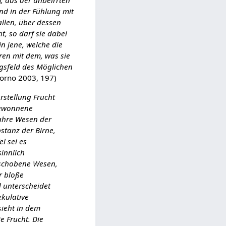
]; aus der unbeirrten
nd in der Fühlung mit
llen, über dessen
t, so darf sie dabei
in jene, welche die
eren mit dem, was sie
ngsfeld des Möglichen
orno 2003, 197)
rstellung Frucht
 gewonnene
wahre Wesen der
bstanz der Birne,
l sei es
sinnlich
eschobene Wesen,
r bloße
d unterscheidet
ekulative
sieht in dem
e Frucht. Die