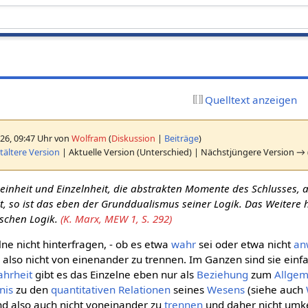
Quelltext anzeigen
26, 09:47 Uhr von
Wolfram
(
Diskussion
|
Beiträge
)
ältere Version
| Aktuelle Version (Unterschied) | Nächstjüngere Version → 
einheit und Einzelnheit, die abstrakten Momente des Schlusses, a
, so ist das eben der Grunddualismus seiner Logik. Das Weitere 
elschen Logik.
(K. Marx, MEW 1, S. 292)
elne nicht hinterfragen, - ob es etwa
wahr
sei oder etwa nicht
an
d also nicht von einenander zu trennen. Im Ganzen sind sie einfa
hrheit
gibt es das Einzelne eben nur als
Beziehung
zum
Allge
nis
zu den
quantitativen
Relationen
seines
Wesens
(siehe auch
nd also auch nicht voneinander zu
trennen
und daher nicht umke