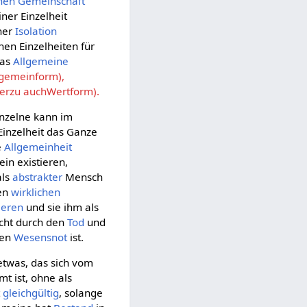
chen
Gemeinschaft
iner Einzelheit
iner
Isolation
hen Einzelheiten für
das
Allgemeine
lgemeinform),
ierzu auchWertform).
inzelne kann im
Einzelheit das Ganze
e
Allgemeinheit
in existieren,
als
abstrakter
Mensch
en
wirklichen
sieren
und sie ihm als
cht durch den
Tod
und
hen
Wesensnot
ist.
t etwas, das sich vom
t ist, ohne als
t
gleichgültig
, solange