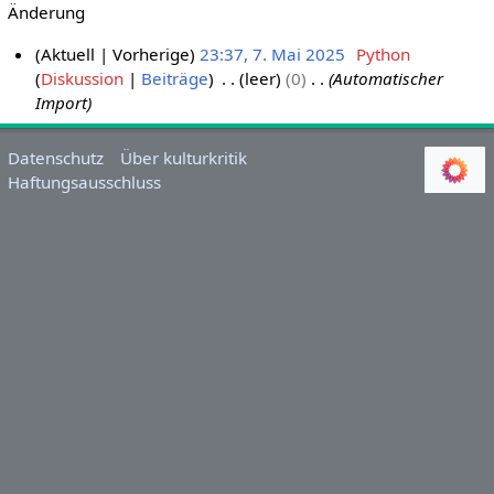
Änderung
Aktuell
Vorherige
23:37, 7. Mai 2025
Python
Diskussion
Beiträge
leer
0
Automatischer
7
Import
.
M
a
Datenschutz
Über kulturkritik
i
Haftungsausschluss
2
0
2
5