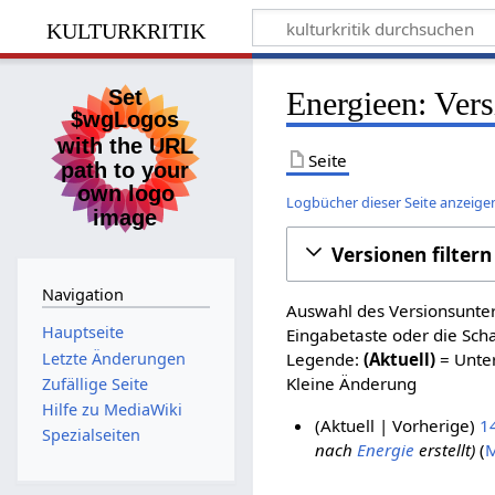
kulturkritik
Energieen: Vers
Seite
Logbücher dieser Seite anzeige
Versionen filtern
Navigation
Auswahl des Versionsunter
Hauptseite
Eingabetaste oder die Sch
Letzte Änderungen
Legende:
(Aktuell)
= Unter
Kleine Änderung
Zufällige Seite
Hilfe zu MediaWiki
Aktuell
Vorherige
1
Spezialseiten
nach
Energie
erstellt
M
8
.