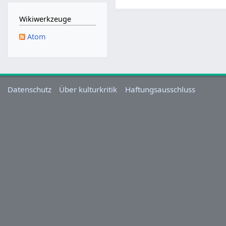
M
a
Wikiwerkzeuge
i
Atom
2
0
2
5
Datenschutz
Über kulturkritik
Haftungsausschluss