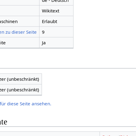
de - Deutsch
Wikitext
aschinen
Erlaubt
n zu dieser Seite
9
ite
Ja
zer (unbeschränkt)
zer (unbeschränkt)
für diese Seite ansehen.
hte