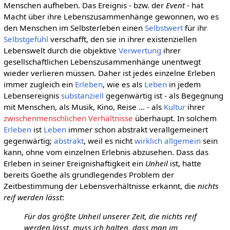
Menschen aufheben. Das Ereignis - bzw. der
Event
- hat
Macht über ihre Lebenszusammenhänge gewonnen, wo es
den Menschen im Selbsterleben einen
Selbstwert
für ihr
Selbstgefühl
verschafft, den sie in ihrer existenziellen
Lebenswelt durch die objektive
Verwertung
ihrer
gesellschaftlichen Lebenszusammenhänge unentwegt
wieder verlieren müssen. Daher ist jedes einzelne Erleben
immer zugleich ein
Erleben
, wie es als
Leben
in jedem
Lebensereignis
substanziell
gegenwärtig ist - als Begegnung
mit Menschen, als Musik, Kino, Reise ... - als
Kultur
ihrer
zwischenmenschlichen Verhältnisse
überhaupt. In solchem
Erleben
ist
Leben
immer schon abstrakt verallgemeinert
gegenwärtig;
abstrakt
, weil es nicht
wirklich
allgemein
sein
kann, ohne vom einzelnen Erlebnis abzusehen. Dass das
Erleben in seiner Ereignishaftigkeit ein
Unheil
ist, hatte
bereits Goethe als grundlegendes Problem der
Zeitbestimmung der Lebensverhältnisse erkannt, die
nichts
reif werden lässt
:
Für das größte Unheil unserer Zeit, die nichts reif
werden lässt, muss ich halten, dass man im