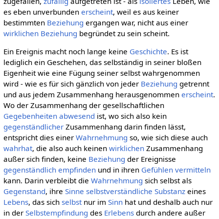
zugefallen,
zufällig
aufgetreten ist - als
isoliertes
Leben, wie
es eben unverbunden
erscheint
, weil es aus keiner
bestimmten
Beziehung
ergangen war, nicht aus einer
wirklichen
Beziehung
begründet zu sein scheint.
Ein Ereignis macht noch lange keine
Geschichte
. Es ist
lediglich ein Geschehen, das selbständig in seiner bloßen
Eigenheit wie eine Fügung seiner selbst wahrgenommen
wird - wie es für sich gänzlich von jeder
Beziehung
getrennt
und aus jedem Zusammenhang herausgenommen
erscheint
.
Wo der Zusammenhang der gesellschaftlichen
Gegebenheiten
abwesend
ist, wo sich also kein
gegenständlicher
Zusammenhang darin finden lässt,
entspricht dies einer
Wahrnehmung
so, wie sich diese auch
wahrhat
, die also auch keinen
wirklichen
Zusammenhang
außer sich finden, keine
Beziehung
der Ereignisse
gegenständlich
empfinden
und in ihren
Gefühlen
vermitteln
kann. Darin verbleibt die
Wahrnehmung
sich selbst als
Gegenstand
, ihre
Sinne
selbstverständliche
Substanz
eines
Lebens
, das sich
selbst
nur im
Sinn
hat und deshalb auch nur
in der
Selbstempfindung
des
Erlebens
durch andere außer