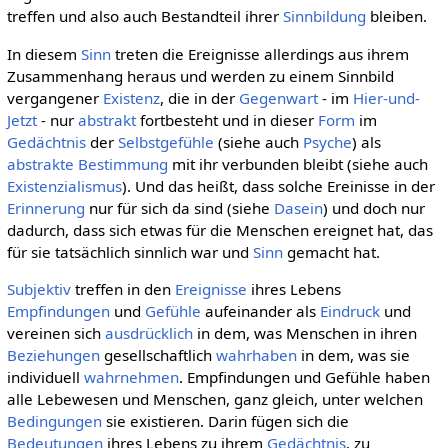
treffen und also auch Bestandteil ihrer
Sinnbildung
bleiben.
In diesem
Sinn
treten die Ereignisse allerdings aus ihrem
Zusammenhang heraus und werden zu einem Sinnbild
vergangener
Existenz
, die in der
Gegenwart
- im
Hier-und-
Jetzt
- nur
abstrakt
fortbesteht und in dieser
Form
im
Gedächtnis
der
Selbstgefühle
(siehe auch
Psyche
) als
abstrakte
Bestimmung
mit ihr verbunden bleibt (siehe auch
Existenzialismus
). Und das heißt, dass solche Ereinisse in der
Erinnerung
nur für sich da sind (siehe
Dasein
) und doch nur
dadurch, dass sich etwas für die Menschen ereignet hat, das
für sie tatsächlich sinnlich war und
Sinn
gemacht hat.
Subjektiv
treffen in den
Ereignisse
ihres Lebens
Empfindungen
und
Gefühle
aufeinander als
Eindruck
und
vereinen sich
ausdrücklich
in dem, was Menschen in ihren
Beziehungen
gesellschaftlich
wahrhaben
in dem, was sie
individuell
wahrnehmen
. Empfindungen und Gefühle haben
alle Lebewesen und Menschen, ganz gleich, unter welchen
Bedingungen
sie existieren. Darin fügen sich die
Bedeutungen
ihres Lebens zu ihrem
Gedächtnis
, zu