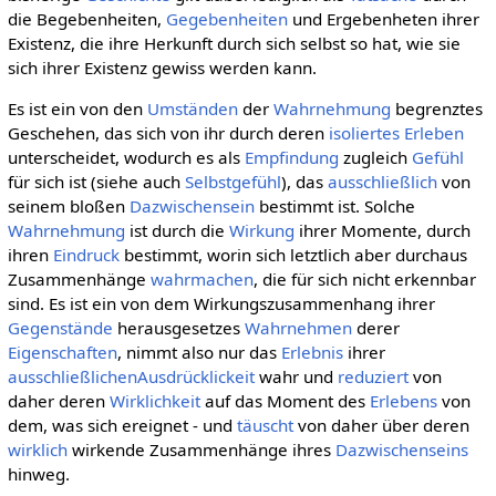
die Begebenheiten,
Gegebenheiten
und Ergebenheten ihrer
Existenz, die ihre Herkunft durch sich selbst so hat, wie sie
sich ihrer Existenz gewiss werden kann.
Es ist ein von den
Umständen
der
Wahrnehmung
begrenztes
Geschehen, das sich von ihr durch deren
isoliertes
Erleben
unterscheidet, wodurch es als
Empfindung
zugleich
Gefühl
für sich ist (siehe auch
Selbstgefühl
), das
ausschließlich
von
seinem bloßen
Dazwischensein
bestimmt ist. Solche
Wahrnehmung
ist durch die
Wirkung
ihrer Momente, durch
ihren
Eindruck
bestimmt, worin sich letztlich aber durchaus
Zusammenhänge
wahrmachen
, die für sich nicht erkennbar
sind. Es ist ein von dem Wirkungszusammenhang ihrer
Gegenstände
herausgesetzes
Wahrnehmen
derer
Eigenschaften
, nimmt also nur das
Erlebnis
ihrer
ausschließlichen
Ausdrücklickeit
wahr und
reduziert
von
daher deren
Wirklichkeit
auf das Moment des
Erlebens
von
dem, was sich ereignet - und
täuscht
von daher über deren
wirklich
wirkende Zusammenhänge ihres
Dazwischenseins
hinweg.