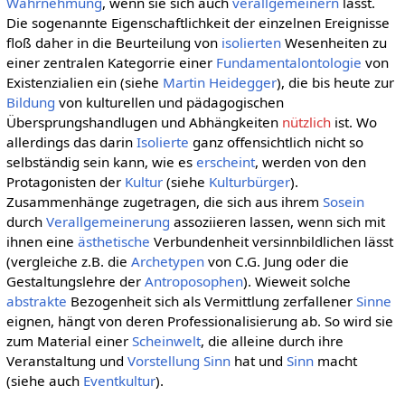
Wahrnehmung
, wenn sie sich auch
verallgemeinern
lässt.
Die sogenannte Eigenschaftlichkeit der einzelnen Ereignisse
floß daher in die Beurteilung von
isolierten
Wesenheiten zu
einer zentralen Kategorrie einer
Fundamentalontologie
von
Existenzialien ein (siehe
Martin Heidegger
), die bis heute zur
Bildung
von kulturellen und pädagogischen
Übersprungshandlugen und Abhängkeiten
nützlich
ist. Wo
allerdings das darin
Isolierte
ganz offensichtlich nicht so
selbständig sein kann, wie es
erscheint
, werden von den
Protagonisten der
Kultur
(siehe
Kulturbürger
).
Zusammenhänge zugetragen, die sich aus ihrem
Sosein
durch
Verallgemeinerung
assoziieren lassen, wenn sich mit
ihnen eine
ästhetische
Verbundenheit versinnbildlichen lässt
(vergleiche z.B. die
Archetypen
von C.G. Jung oder die
Gestaltungslehre der
Antroposophen
). Wieweit solche
abstrakte
Bezogenheit sich als Vermittlung zerfallener
Sinne
eignen, hängt von deren Professionalisierung ab. So wird sie
zum Material einer
Scheinwelt
, die alleine durch ihre
Veranstaltung und
Vorstellung
Sinn
hat und
Sinn
macht
(siehe auch
Eventkultur
).