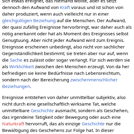
sich etwas ereignet, das niemand wollte, aber es setzt
dennoch den Aufwand von
Kraft
voraus und ist schon von
daher produziert, wenn auch vielleicht nur in einer
gleichgültigen
Beziehung
auf die Menschen. Der Aufwand,
der quasi zufällig Ereignisse hervorbringt, war daher auch als
nötig anerkannt oder hat als Moment des Ereignisses selbst
Genugtuung. Aber nicht jeder Aufwand wird zum Ereignis.
Ereignisse erscheinen unbedingt, also nicht von sachlicher
Gegenständlichkeit bestimmt; sie treten aber nur auf, wenn
die
Sache
es zulässt oder sogar verlangt. Für sich werden sie
als
Wirklichkeit
zwischen den Menschen erzeugt. Von da her
befriedigen sie keine Bedürfnisse nach Lebensreichtum,
sondern nach der Bereicherung
zwischenmenschlicher
Beziehungen
.
Ereignisse entstehen von daher unmittelbar subjektiv, also
nicht durch eine gesellschaftlich wirksame Tat, welche
unmittelbare
Geschichte
ausmacht, sondern als Geschehen,
das irgendeine Tätigkeit oder Bewegung oder auch eine
Naturkraft
hervorruft, das als einzige
Geschichte
nur die
Bewältigung des Geschehens zur Folge hat. In dieser