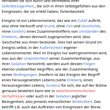
verhalten sie sich durch und vermittelst ihrer
Selbstbezogenheit
., die sich in ihren Selbstgefühlen aus den
Ereignissen, die sie erlebt haben, fortentwickelt.
Ereignis ist ein Lebensmoment, das wie ein
Zufall
auftritt,
also ohne Herkunft und
Grund
, ohne
Zeit
und
Geschichte
,
reine
Existenz
eines Zusammentreffens von
Umständen
des
Erlebens
., denen dennoch zugesprochen wird, dass
Geschichte aus ihnen bestünde. Dies hat seinen Grund im
Ereignis selbst, in der
Äußerlichkeit
eigener
Lebensmomente: Weil im Ereignis nur wahrgenommen wird,
was aus der
Unwirklichkeit
seiner Zusammenhänge, aus
ihrer
Isolation
hervortritt, werden auch dessen
Folgen
ebenso unabsehbar begriffen, wie der Zusammenhang
seiner
Bedingungen
. Insofern ist das Ereignis der Begriff
eines herausgesetzten Lebens (siehe
Erleben
), eines
herausragenden Lebens,
Existenz
für sich, die auf der Bühne
genauso bestehen kann wie in
zwischenmenschlichen
Verhältnissen
oder auch in der
Isolation
jeglicher
Bezogenheit, also jenseits menschlicher
Wirklichkeit
. Das
betrifft z.B. auch das Auftreten von Ereignissen der Börse