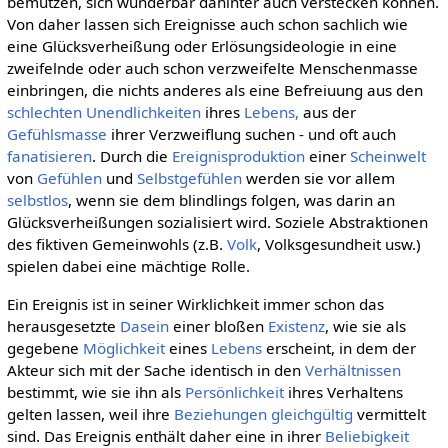
bemutzen, sich wunderbar dahinter auch verstecken können.
Von daher lassen sich Ereignisse auch schon sachlich wie
eine Glücksverheißung oder Erlösungsideologie in eine
zweifelnde oder auch schon verzweifelte Menschenmasse
einbringen, die nichts anderes als eine Befreiuung aus den
schlechten Unendlichkeiten
ihres
Lebens,
aus der
Gefühlsmasse
ihrer Verzweiflung suchen - und oft auch
fanatisieren
. Durch die
Ereignisproduktion
einer
Scheinwelt
von
Gefühlen
und
Selbstgefühlen
werden sie vor allem
selbstlos
, wenn sie dem blindlings folgen, was darin an
Glücksverheißungen sozialisiert wird. Soziele Abstraktionen
des fiktiven Gemeinwohls (z.B.
Volk
, Volksgesundheit usw.)
spielen dabei eine mächtige Rolle.
Ein Ereignis ist in seiner Wirklichkeit immer schon das
herausgesetzte
Dasein
einer bloßen
Existenz
, wie sie als
gegebene
Möglichkeit
eines
Lebens
erscheint, in dem der
Akteur sich mit der Sache identisch in den
Verhältnissen
bestimmt, wie sie ihn als
Persönlichkeit
ihres Verhaltens
gelten lassen, weil ihre
Beziehungen
gleichgültig
vermittelt
sind. Das Ereignis enthält daher eine in ihrer
Beliebigkeit