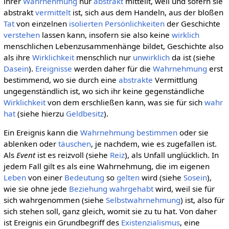
ihrer
Wahrnehmung
nur
abstrakt
mitteilt, weil und sofern sie
abstrakt
vermittelt
ist, sich aus dem Handeln, aus der bloßen
Tat
von einzelnen
isolierten
Persönlichkeiten
der Geschichte
verstehen
lassen kann, insofern sie also keine
wirklich
menschlichen Lebenzusammenhänge bildet, Geschichte also
als ihre
Wirklichkeit
menschlich nur
unwirklich
da ist (siehe
Dasein
).
Ereignisse
werden daher für die
Wahrnehmung
erst
bestimmend, wo sie durch eine
abstrakte
Vermittlung
ungegenständlich ist, wo sich ihr keine gegenständliche
Wirklichkeit
von dem erschließen kann, was sie für sich
wahr
hat
(siehe hierzu
Geldbesitz
).
Ein Ereignis kann die
Wahrnehmung
bestimmen
oder sie
ablenken oder
täuschen
, je nachdem, wie es zugefallen ist.
Als
Event
ist es reizvoll (siehe
Reiz
), als Unfall unglücklich. In
jedem Fall gilt es als eine Wahrnehmung, die im eigenen
Leben
von einer
Bedeutung
so
gelten
wird (siehe
Sosein
),
wie sie ohne jede
Beziehung
wahrgehabt
wird, weil sie für
sich wahrgenommen (siehe
Selbstwahrnehmung
) ist, also für
sich stehen soll, ganz gleich, womit sie zu tu hat. Von daher
ist Ereignis ein Grundbegriff des
Existenzialismus
, eine