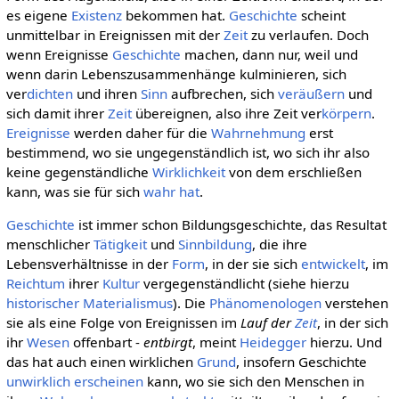
es eigene
Existenz
bekommen hat.
Geschichte
scheint
unmittelbar in Ereignissen mit der
Zeit
zu verlaufen. Doch
wenn Ereignisse
Geschichte
machen, dann nur, weil und
wenn darin Lebenszusammenhänge kulminieren, sich
ver
dichten
und ihren
Sinn
aufbrechen, sich
veräußern
und
sich damit ihrer
Zeit
übereignen, also ihre Zeit ver
körpern
.
Ereignisse
werden daher für die
Wahrnehmung
erst
bestimmend, wo sie ungegenständlich ist, wo sich ihr also
keine gegenständliche
Wirklichkeit
von dem erschließen
kann, was sie für sich
wahr hat
.
Geschichte
ist immer schon Bildungsgeschichte, das Resultat
menschlicher
Tätigkeit
und
Sinnbildung
, die ihre
Lebensverhältnisse in der
Form
, in der sie sich
entwickelt
, im
Reichtum
ihrer
Kultur
vergegenständlicht (siehe hierzu
historischer Materialismus
). Die
Phänomenologen
verstehen
sie als eine Folge von Ereignissen im
Lauf der
Zeit
, in der sich
ihr
Wesen
offenbart -
entbirgt
, meint
Heidegger
hierzu. Und
das hat auch einen wirklichen
Grund
, insofern Geschichte
unwirklich
erscheinen
kann, wo sie sich den Menschen in