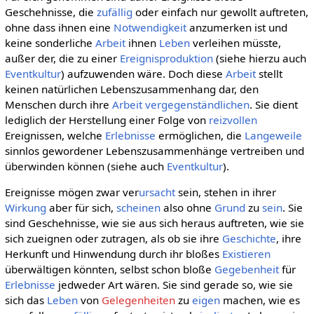
Geschehnisse, die
zufällig
oder einfach nur gewollt auftreten,
ohne dass ihnen eine
Notwendigkeit
anzumerken ist und
keine sonderliche
Arbeit
ihnen
Leben
verleihen müsste,
außer der, die zu einer
Ereignisproduktion
(siehe hierzu auch
Eventkultur
) aufzuwenden wäre. Doch diese
Arbeit
stellt
keinen natürlichen Lebenszusammenhang dar, den
Menschen durch ihre
Arbeit
vergegenständlichen
. Sie dient
lediglich der Herstellung einer Folge von
reizvollen
Ereignissen, welche
Erlebnisse
ermöglichen, die
Langeweile
sinnlos gewordener Lebenszusammenhänge vertreiben und
überwinden können (siehe auch
Eventkultur
).
Ereignisse mögen zwar ver
ursacht
sein, stehen in ihrer
Wirkung
aber für sich,
scheinen
also ohne
Grund
zu
sein
. Sie
sind Geschehnisse, wie sie aus sich heraus auftreten, wie sie
sich zueignen oder zutragen, als ob sie ihre
Geschichte
, ihre
Herkunft und Hinwendung durch ihr bloßes
Existieren
überwältigen könnten, selbst schon bloße
Gegebenheit
für
Erlebnisse
jedweder Art wären. Sie sind gerade so, wie sie
sich das
Leben
von
Gelegenheiten
zu
eigen
machen, wie es