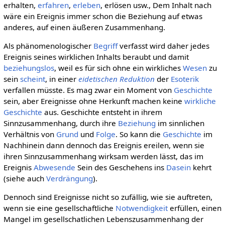
erhalten,
erfahren
,
erleben
, erlösen usw., Dem Inhalt nach
wäre ein Ereignis immer schon die Beziehung auf etwas
anderes, auf einen äußeren Zusammenhang.
Als phänomenologischer
Begriff
verfasst wird daher jedes
Ereignis seines wirklichen Inhalts beraubt und damit
beziehungslos
, weil es für sich ohne ein wirkliches
Wesen
zu
sein
scheint
, in einer
eidetischen Reduktion
der
Esoterik
verfallen müsste. Es mag zwar ein Moment von
Geschichte
sein, aber Ereignisse ohne Herkunft machen keine
wirkliche
Geschichte
aus. Geschichte entsteht in ihrem
Sinnzusammenhang, durch ihre
Beziehung
im sinnlichen
Verhältnis von
Grund
und
Folge
. So kann die
Geschichte
im
Nachhinein dann dennoch das Ereignis ereilen, wenn sie
ihren Sinnzusammenhang wirksam werden lässt, das im
Ereignis
Abwesende
Sein des Geschehens ins
Dasein
kehrt
(siehe auch
Verdrängung
).
Dennoch sind Ereignisse nicht so zufällig, wie sie auftreten,
wenn sie eine gesellschaftliche
Notwendigkeit
erfüllen, einen
Mangel im gesellschatlichen Lebenszusammenhang der