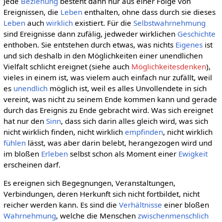
Jede
Beziehung
besteht dann nur aus einer Folge von
Ereignissen, die
Leben
enthalten, ohne dass durch sie dieses
Leben
auch
wirklich
existiert. Für die
Selbstwahrnehmung
sind Ereignisse dann zufälig, jedweder wirklichen
Geschichte
enthoben. Sie entstehen durch etwas, was nichts
Eigenes
ist
und sich deshalb in den Möglichkeiten einer unendlichen
Vielfalt schlicht ereignet (siehe auch
Möglichkeitesdenken
),
vieles in einem ist, was vielem auch einfach nur zufällt, weil
es
unendlich
möglich ist, weil es alles Unvollendete in sich
vereint, was nicht zu seinem Ende kommen kann und gerade
durch das Ereignis zu Ende gebracht wird. Was sich ereignet
hat nur den
Sinn
, dass sich darin alles gleich wird, was sich
nicht wirklich finden, nicht wirklich
empfinden
, nicht wirklich
fühlen
lässt, was aber darin belebt, herangezogen wird und
im bloßen
Erleben
selbst schon als Moment einer
Ewigkeit
erscheinen darf.
Es ereignen sich Begegnungen, Veranstaltungen,
Verbindungen, deren Herkunft sich nicht fortbildet, nicht
reicher werden kann. Es sind die
Verhältnisse
einer bloßen
Wahrnehmung
, welche die Menschen
zwischenmenschlich