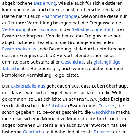
abgebrochene
Beziehung
, wie sie auch für sich existieren
kann und die sie auch für sich bestimmt erscheinen lässt
(siehe hierzu auch
Phänomenologie
), wiewohl sie diese nur
außer ihrer Vermittlung bezogen hat, die Ereignisse eine
Verkehrung
ihrer
Isolation
in der
Selbstbezohgenheit
ihrer
Existenz verkörpern. Von da her ist das Ereignis in seiner
abgebrochenen Beziehung die Grundage eines jeden
Existenzialismus
. Jede Beziehung ist dadurch unterbrochen,
dass im Ereignis das bloß Hervortretende schon selbst
unmittelbare Substanz aller
Geschichte
, als
gleichgültige
Tatsache
ihrs Beliebens gilt, auch wenn sie dabei nur einer
komplexen Vermittlung Folge leistet.
Der
Existenzialismus
geht davon aus, dass Leben überhaupt
nur das ist, was sich ereignet, wie es so da ist, in die Welt
gekommen ist: Das schlichte
In-der-Welt-Sein
. Jedes
Ereignis
sei deshalb schon die
Substanz
(Essenz) eines
Daseins
, die
schon gegeben ist, bevor es geschieht, die
Geschichte
macht,
indem sie sich von Moment zu Moment unterbricht und ihre
abgebrochenen Existenzialien auch zu verntworten hat. Die
bisherige
Geschichte
gilt dabei lediglich als
Tatsache
durch