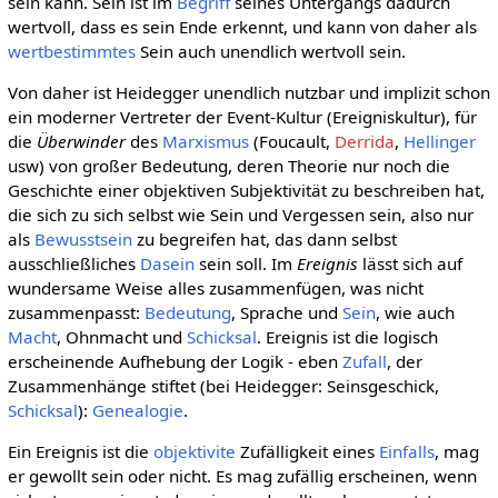
sein kann. Sein ist im
Begriff
seines Untergangs dadurch
wertvoll, dass es sein Ende erkennt, und kann von daher als
wertbestimmtes
Sein auch unendlich wertvoll sein.
Von daher ist Heidegger unendlich nutzbar und implizit schon
ein moderner Vertreter der Event-Kultur (Ereigniskultur), für
die
Überwinder
des
Marxismus
(Foucault,
Derrida
,
Hellinger
usw) von großer Bedeutung, deren Theorie nur noch die
Geschichte einer objektiven Subjektivität zu beschreiben hat,
die sich zu sich selbst wie Sein und Vergessen sein, also nur
als
Bewusstsein
zu begreifen hat, das dann selbst
ausschließliches
Dasein
sein soll. Im
Ereignis
lässt sich auf
wundersame Weise alles zusammenfügen, was nicht
zusammenpasst:
Bedeutung
, Sprache und
Sein
, wie auch
Macht
, Ohnmacht und
Schicksal
. Ereignis ist die logisch
erscheinende Aufhebung der Logik - eben
Zufall
, der
Zusammenhänge stiftet (bei Heidegger: Seinsgeschick,
Schicksal
):
Genealogie
.
Ein Ereignis ist die
objektivite
Zufälligkeit eines
Einfalls
, mag
er gewollt sein oder nicht. Es mag zufällig erscheinen, wenn