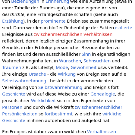
von
Beziehungen
in
Erinnerung
wie eine Aufzählung (etwa in
einer Tabelle der Bundesliga), die eine eigene Art von
Geschichte
, eine Erzählgeschichte schaffen (siehe auch
Erzählung
), in der
prominente
Erlebnisse zusammengestellt
sind. Darin werden in bloßer Reihenfolge der Fakten
isolierte
Ereignisse aus
zwischenmenschlichen Verhältnissen
reflektiert, deren letzlich einziger Zusammenhang in ihrer
Genetik, in der Erbfolge persönlicher Bezogenheiten zu
finden ist und deren ausschließlicher
Sinn
in eigenständigen
Wahrnehmunginhalten, in
Wünschen
,
Sehnsüchten
und
Träumen
z.B. als Lifestyl,
Mode
,
Gewohnheit
usw. verbleibt.
Ihre einzige
Ursache
- die
Wirkung
von Ereignissen auf die
Selbstwahrnehmung
- besteht in der verinnerlichten
Vereinigung von
Selbstwahrnehmung
und Ereignis fort.
Geschichte
wird auf diese Weise zu einer
Genealogie
, die
jenseits ihrer
Wirklichkeit
sich in den Eigenheiten von
Personen
und durch die Wirkkraft
zwischenmenschlicher
Persönlichkeiten
so
fortbestimmt
, wie sich ihre
wirkliche
Geschichte
in ihnen aufgehoben und aufgelöst hat.
Ein Ereignis ist daher zwar in wirklichen
Verhältnissen