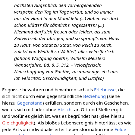
nächsten Augenblick den vorhergehenden
verspeist, den Tag im Tage vertut, und so immer
aus der Hand in den Mund lebt (…) Haben wir doch
schon Blätter für sämtliche Tageszeiten! (…)
Niemand darf sich freuen oder leiden, als zum
Zeitvertreib der übrigen; und so springt's von Haus
zu Haus, von Stadt zu Stadt, von Reich zu Reich,
zuletzt von Weltteil zu Weltteil, alles veloziferisch.
(Johann Wolfgang Goethe, Wilhelm Meisters
Wanderjahre, Bd. 8, S. 312. – Veloziferisch:
Neuschöpfung von Goethe, zusammengesetzt aus
lat. velocitas: Geschwindigkeit, und Luzifer.)
Erignisse bewahren und bewähren sich als
Erlebnisse
, die
sich nicht durch eine gegenständliche
Beziehung
(siehe
hierzu
Gegenstand
) erfüllen, sondern durch ein Geschehen,
wie es sich mit oder ohne
Absicht
an Ort und Stelle ergibt
und wofür es gleich ist, was es begründet hat (siee hierzu
Gleichgüligkeit
). Als bloßes Lebensereignis hinterlässt es wie
jede Art von individualisierter Lebensformation eine
Folge