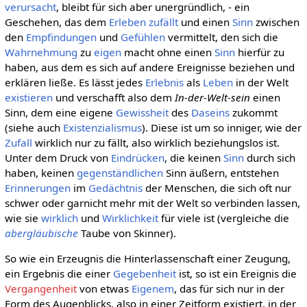
verursacht
, bleibt für sich aber unergründlich, - ein
Geschehen, das dem
Erleben
zufällt
und einen
Sinn
zwischen
den
Empfindungen
und
Gefühlen
vermittelt, den sich die
Wahrnehmung
zu
eigen
macht ohne einen
Sinn
hierfür zu
haben, aus dem es sich auf andere Ereignisse beziehen und
erklären ließe. Es lässt jedes
Erlebnis
als
Leben
in der Welt
existieren
und verschafft also dem
In-der-Welt-sein
einen
Sinn, dem eine eigene
Gewissheit
des
Daseins
zukommt
(siehe auch
Existenzialismus
). Diese ist um so inniger, wie der
Zufall
wirklich nur zu fällt, also wirklich beziehungslos ist.
Unter dem Druck von
Eindrücken
, die keinen
Sinn
durch sich
haben, keinen
gegenständlichen
Sinn äußern, entstehen
Erinnerungen
im
Gedächtnis
der Menschen, die sich oft nur
schwer oder garnicht mehr mit der Welt so verbinden lassen,
wie sie
wirklich
und
Wirklichkeit
für viele ist (vergleiche die
abergläubische
Taube von Skinner).
So wie ein Erzeugnis die Hinterlassenschaft einer Zeugung,
ein Ergebnis die einer
Gegebenheit
ist, so ist ein Ereignis die
Vergangenheit
von etwas
Eigenem
, das für sich nur in der
Form des Augenblicks, also in einer Zeitform existiert, in der