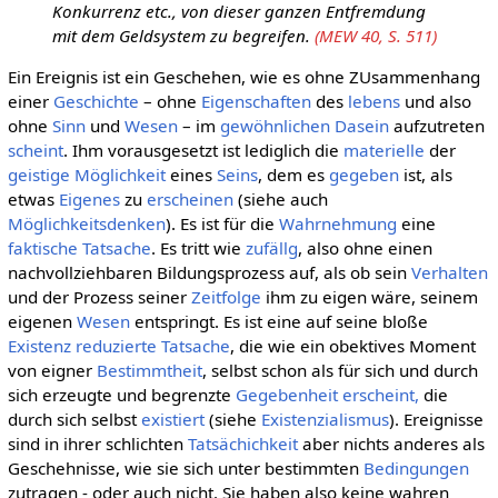
Konkurrenz etc., von dieser ganzen Entfremdung
mit dem Geldsystem zu begreifen.
(MEW 40, S. 511)
Ein Ereignis ist ein Geschehen, wie es ohne ZUsammenhang
einer
Geschichte
– ohne
Eigenschaften
des
lebens
und also
ohne
Sinn
und
Wesen
– im
gewöhnlichen
Dasein
aufzutreten
scheint
. Ihm vorausgesetzt ist lediglich die
materielle
der
geistige
Möglichkeit
eines
Seins
, dem es
gegeben
ist, als
etwas
Eigenes
zu
erscheinen
(siehe auch
Möglichkeitsdenken
). Es ist für die
Wahrnehmung
eine
faktische
Tatsache
. Es tritt wie
zufällg
, also ohne einen
nachvollziehbaren Bildungsprozess auf, als ob sein
Verhalten
und der Prozess seiner
Zeitfolge
ihm zu eigen wäre, seinem
eigenen
Wesen
entspringt. Es ist eine auf seine bloße
Existenz
reduzierte
Tatsache
, die wie ein obektives Moment
von eigner
Bestimmtheit
, selbst schon als für sich und durch
sich erzeugte und begrenzte
Gegebenheit
erscheint,
die
durch sich selbst
existiert
(siehe
Existenzialismus
). Ereignisse
sind in ihrer schlichten
Tatsächichkeit
aber nichts anderes als
Geschehnisse, wie sie sich unter bestimmten
Bedingungen
zutragen - oder auch nicht. Sie haben also keine wahren