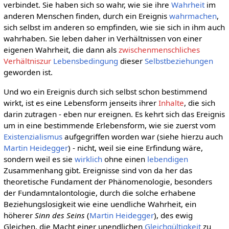
verbindet. Sie haben sich so wahr, wie sie ihre
Wahrheit
im
anderen Menschen finden, durch ein Ereignis
wahrmachen
,
sich selbst im anderen so empfinden, wie sie sich in ihm auch
wahrhaben. Sie leben daher in Verhältnissen von einer
eigenen Wahrheit, die dann als
zwischenmenschliches
Verhältniszur
Lebensbedingung
dieser
Selbstbeziehungen
geworden ist.
Und wo ein Ereignis durch sich selbst schon bestimmend
wirkt, ist es eine Lebensform jenseits ihrer
Inhalte
, die sich
darin zutragen - eben nur ereignen. Es kehrt sich das Ereignis
um in eine bestimmende Erlebensform, wie sie zuerst vom
Existenzialismus
aufgegriffen worden war (siehe hierzu auch
Martin Heidegger
) - nicht, weil sie eine Erfindung wäre,
sondern weil es sie
wirklich
ohne einen
lebendigen
Zusammenhang gibt. Ereignisse sind von da her das
theoretische Fundament der Phänomenologie, besonders
der Fundamntalontologie, durch die solche erhabene
Beziehungslosigkeit wie eine uendliche Wahrheit, ein
höherer
Sinn des Seins
(
Martin Heidegger
), des ewig
Gleichen, die Macht einer unendlichen
Gleichgültigkeit
zu