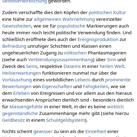
Selbstverwirklichung
geworden.
Zudem verschaffte dies den Köpfen der
politischen Kultur
eine Nähe zur
allgemeinen
Wahrnehmung
vereinzelter
Gewissheiten
, wie sie für
populistische
Markierungen auch
heute immer noch leicht politische Verwendung finden. Und
schließlich eröffnete dies auch der
Ereignisproduktion
zur
Befriedung
unruhiger Schichten und Klassen einen
ungeheuerlichen Zugang zu
völkischen
Phantasmagorien
(siehe auch
Verblendungszusammenhang
) über
Sinn
und
Zweck des
Seins
, respektive
Daseins
in einer
heilen Welt
.
Heilserwartungen
funktionieren nunmal nur über die
Vortäuschung
eines vorbildlichen
Lebens
durch
prominente
Bewertungen
von
Eigenschaften
und
Fähigkeiten
, wie sie
dem
Erleben
von Ereignissen und vor allem aus den hieraus
erwachsenden Ansprüchen dienlich sind - besonders dienlich
für
Massengefühle
in einer Welt, in der es keine
wirklich
gegenständliche
Zusammenhänge mehr gibt (siehe hierzu
Geldbesitz
in einem
Schuldgeldsystem
).
Nichts scheint
gewisser
zu sein als die
Einzelheit
einer