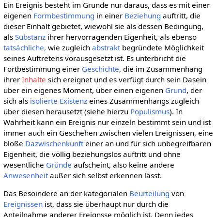
Ein Ereignis besteht im Grunde nur daraus, dass es mit einer
eigenen
Formbestimmung
in einer
Beziehung
auftritt, die
dieser Einhalt gebietet, wiewohl sie als dessen Bedingung,
als
Substanz
ihrer hervorragenden Eigenheit, als ebenso
tatsächliche,
wie zugleich
abstrakt
begründete Möglichkeit
seines Auftretens vorausgesetzt ist. Es unterbricht die
Fortbestimmung einer
Geschichte
, die im Zusammenhang
ihrer
Inhalte
sich ereignet und es verfügt durch sein Dasein
über ein eigenes Moment, über einen eigenen
Grund
, der
sich als
isolierte
Existenz
eines Zusammenhangs zugleich
über diesen herausetzt (siehe hierzu
Populismus
). In
Wahrheit kann ein Ereignis nur einzeln bestimmt sein und ist
immer auch ein Geschehen zwischen vielen Ereignissen, eine
bloße
Dazwischenkunft
einer an und für sich unbegreifbaren
Eigenheit, die völlig beziehungslos auftritt und ohne
wesentliche
Gründe
aufscheint, also keine andere
Anwesenheit
außer sich selbst erkennen lässt.
Das Besoindere an der kategorialen
Beurteilung
von
Ereignissen
ist, dass sie überhaupt nur durch die
Anteilnahme anderer Ereignsse möglich ist. Denn jedes