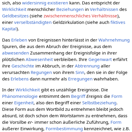
sich, also
widersinnig
existieren
kann. Das entspricht der
Wirklichkeit
menschlicher
Beziehungen
in
Verhältnissen
des
Geldbesitzes
(siehe
zwischenmenschliches Verhältnisse
),
einer
verselbständigten
Geldzirkulation (siehe auch
fiktives
Kapital
).
Das
Erleben
von Ereignissen hinterlässt in der
Wahrnehmung
Spuren, die aus dem Abruch der Ereignisse, aus dem
abwesenden
Zusammenhang der Ereignisfolge in ihrer
plötzlichen
Abwesenheit
verbleiben. Ihre
Gegenwart
erfährt
ihre
Geschichte
im Abbruch, in der
Abtrennung
aller
verursachten
Regungen
von ihrem
Sinn
, den sie in der Folge
des
Erlebens
dann nurmehr als
Erregungen
wahrhaben.
In der
Wirklichkeit
gibt es unzählige Ereignisse. Die
Phänomenologie
entnimmt dem
Begriff
Ereignis
die
Form
einer
Eigenheit
, also den Begriff einer
Selbstbeziehung
.
Diese Form aus dem Wortbild zu entnehmen bleibt jedoch
absurd, ist doch schon dem Wortstamm zu entnehmen, dass
die Vorsilbe
er-
immer schon äußerliche Zuführung,
Form
äußerer Einwirkung,
Formbestimmung
kennzeichnet, wie z.B.