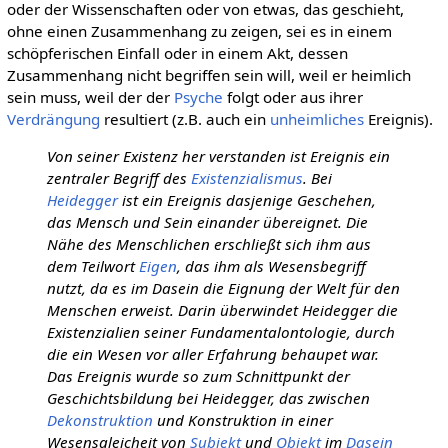
oder der Wissenschaften oder von etwas, das geschieht,
ohne einen Zusammenhang zu zeigen, sei es in einem
schöpferischen Einfall oder in einem Akt, dessen
Zusammenhang nicht begriffen sein will, weil er heimlich
sein muss, weil der der
Psyche
folgt oder aus ihrer
Verdrängung
resultiert (z.B. auch ein
unheimliches
Ereignis).
Von seiner Existenz her verstanden ist Ereignis ein
zentraler Begriff des
Existenzialismus
. Bei
Heidegger
ist ein Ereignis dasjenige Geschehen,
das Mensch und Sein einander übereignet. Die
Nähe des Menschlichen erschließt sich ihm aus
dem Teilwort
Eigen
, das ihm als Wesensbegriff
nutzt, da es im Dasein die Eignung der Welt für den
Menschen erweist. Darin überwindet Heidegger die
Existenzialien seiner Fundamentalontologie, durch
die ein Wesen vor aller Erfahrung behaupet war.
Das Ereignis wurde so zum Schnittpunkt der
Geschichtsbildung bei Heidegger, das zwischen
Dekonstruktion
und Konstruktion in einer
Wesensgleicheit von
Subjekt
und
Objekt
im
Dasein