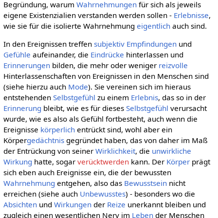
Begründung, warum
Wahrnehmungen
für sich als jeweils
eigene Existenzialien verstanden werden sollen -
Erlebnisse
,
wie sie für die isolierte Wahrnehmung
eigentlich
auch sind.
In den Ereignissen treffen
subjektiv
Empfindungen
und
Gefühle
aufeinander, die
Eindrücke
hinterlassen und
Erinnerungen
bilden, die mehr oder weniger
reizvolle
Hinterlassenschaften von Ereignissen in den Menschen sind
(siehe hierzu auch
Mode
). Sie vereinen sich im hieraus
entstehenden
Selbstgefühl
zu einem
Erlebnis
, das so in der
Erinnerung
bleibt, wie es für dieses
Selbstgefühl
verursacht
wurde, wie es also als Gefühl fortbesteht, auch wenn die
Ereignisse
körperlich
entrückt sind, wohl aber ein
Körper
gedächtnis
gegründet haben, das von daher im Maß
der Entrückung von seiner
Wirklichkeit
, die
unwirkliche
Wirkung
hatte, sogar
verücktwerden
kann. Der
Körper
prägt
sich eben auch Ereignisse ein, die der bewussten
Wahrnehmung
entgehen, also das
Bewusstsein
nicht
erreichen (siehe auch
Unbewusstes
) - besonders wo die
Absichten
und
Wirkungen
der
Reize
unerkannt bleiben und
zugleich einen wesentlichen Nerv im
Leben
der Menschen