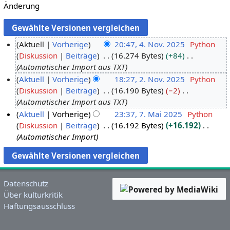
Änderung
Aktuell
Vorherige
20:47, 4. Nov. 2025
Python
Diskussion
Beiträge
16.274 Bytes
+84
4
Automatischer Import aus TXT
.
Aktuell
Vorherige
18:27, 2. Nov. 2025
Python
N
Diskussion
Beiträge
16.190 Bytes
−2
2
o
Automatischer Import aus TXT
.
v
Aktuell
Vorherige
23:37, 7. Mai 2025
Python
N
e
Diskussion
Beiträge
16.192 Bytes
+16.192
7
o
m
Automatischer Import
.
v
b
M
e
e
a
m
r
i
b
2
Datenschutz
2
e
0
Über kulturkritik
0
r
2
Haftungsausschluss
2
2
5
5
0