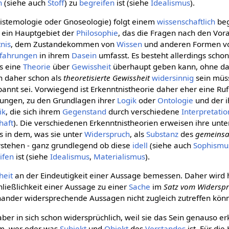
h
(siehe auch
Stoff
) zu
begreifen
ist (siehe
Idealismus
).
pistemologie oder Gnoseologie) folgt einem
wissenschaftlich
beg
st ein Hauptgebiet der
Philosophie
, das die Fragen nach den Vor
nis
, dem Zustandekommen von
Wissen
und anderen Formen v
rfahrungen
in ihrem
Dasein
umfasst. Es besteht allerdings schon
es eine
Theorie
über
Gewissheit
überhaupt geben kann, ohne das
on daher schon als
theoretisierte Gewissheit
widersinnig
sein müss
annt sei. Vorwiegend ist Erkenntnistheorie daher eher eine Ruf
ungen, zu den Grundlagen ihrer
Logik
oder
Ontologie
und der 
ik
, die sich ihrem
Gegenstand
durch verschiedene
Interpretati
haft
). Die verschiedenen Erkenntnistheorien erweisen ihre unte
s in dem, was sie unter
Widerspruch
, als
Substanz
des
gemeinsa
rstehen - ganz grundlegend ob diese
idell
(siehe auch
Sophismu
ifen
ist (siehe
Idealismus
,
Materialismus
).
heit
an der Eindeutigkeit einer Aussage bemessen. Daher wird 
ließlichkeit einer Aussage zu einer
Sache
im
Satz vom Widersp
inander widersprechende Aussagen nicht zugleich zutreffen kön
ber in sich schon widersprüchlich, weil sie das Sein genauso er
em, wer oder was
Subjekt
und
Objekt
des
Verstandes
ist. Für di