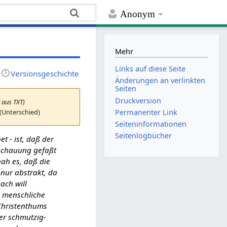
Anonym
Mehr
Links auf diese Seite
Versionsgeschichte
Änderungen an verlinkten
Seiten
Druckversion
 aus TXT)
(Unterschied)
Permanenter Link
Seiten­­informationen
Seitenlogbücher
 - ist, daß der
nschauung gefaßt
hah es, daß die
 nur abstrakt, da
bach will
e menschliche
 Christenthums
rer schmutzig-