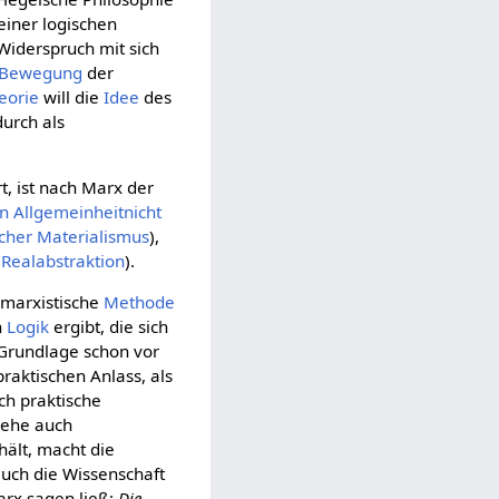
einer logischen
Widerspruch mit sich
Bewegung
der
eorie
will die
Idee
des
urch als
t, ist nach Marx der
n Allgemeinheitnicht
scher Materialismus
),
e
Realabstraktion
).
e marxistische
Methode
n
Logik
ergibt, die sich
 Grundlage schon vor
raktischen Anlass, als
ich praktische
iehe auch
 hält, macht die
 auch die Wissenschaft
arx sagen ließ:
Die