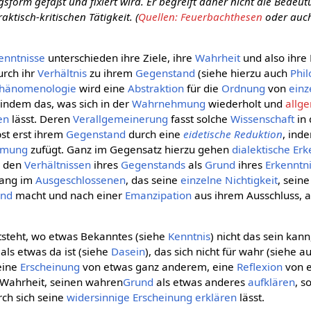
sform gefaßt und fixiert wird. Er begreift daher nicht die Bedeu
aktisch-kritischen Tätigkeit. (
Quellen: Feuerbachthesen
oder auch
enntnisse
unterschieden ihre Ziele, ihre
Wahrheit
und also ihre 
rch ihr
Verhältnis
zu ihrem
Gegenstand
(siehe hierzu auch
Phi
hänomenologie
wird eine
Abstraktion
für die
Ordnung
von
einz
 indem das, was sich in der
Wahrnehmung
wiederholt und
allg
en
lässt. Deren
Verallgemeinerung
fasst solche
Wissenschaft
in 
bst erst ihrem
Gegenstand
durch eine
eidetische Reduktion
, ind
hmung
zufügt. Ganz im Gegensatz hierzu gehen
dialektische
Erk
n den
Verhältnissen
ihres
Gegenstands
als
Grund
ihres
Erkenntn
ang im
Ausgeschlossenen
, das seine
einzelne
Nichtigkeit
, sein
end
macht und nach einer
Emanzipation
aus ihrem Ausschluss, 
steht, wo etwas Bekanntes (siehe
Kenntnis
) nicht das sein kann
 als etwas da ist (siehe
Dasein
), das sich nicht für wahr (siehe 
 eine
Erscheinung
von etwas ganz anderem, eine
Reflexion
von 
 Wahrheit, seinen wahren
Grund
als etwas anderes
aufklären
, s
ch sich seine
widersinnige
Erscheinung
erklären
lässt.