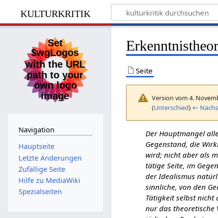
kulturkritik
Erkenntnistheor
Seite
Version vom 4. Novemb
(
Unterschied
)
← Nächst
Navigation
Der Hauptmangel alle
Gegenstand, die Wirkl
Hauptseite
wird; nicht aber als m
Letzte Änderungen
tätige Seite, im Gege
Zufällige Seite
der Idealismus natürli
Hilfe zu MediaWiki
sinnliche, von den Ge
Spezialseiten
Tätigkeit selbst nich
nur das theoretische 