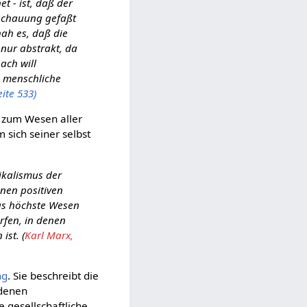
 - ist, daß der
nschauung gefaßt
hah es, daß die
 nur abstrakt, da
bach will
e menschliche
ite 533)
s zum Wesen aller
 sich seiner selbst
dikalismus der
enen positiven
das höchste Wesen
rfen, in denen
ist. (
Karl Marx,
ng
. Sie beschreibt die
ndenen
 gesellschaftliche