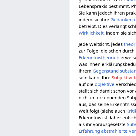
Lebenspraxis bestimmt. Phi
Sie kann jedoch ihren prak
indem sie ihre
Gedankenab
betreibt. Dies verlangt sch
Wirklichkeit
, indem sie sic
Jede Weltsicht, jedes
theor
zur Folge, die schon durch
Erkenntnistheorien
erweise
was ihnen erklärungsbedürf
ihrem
Gegenstand
substan
sein kann. Ihre
Subjektivitt
auf die
objektive
Verschie
stellt sich damit schon vor 
nicht im erkennenden Subj
aus, das seine Erkenntniss
Welt folgt (siehe auch
Kriti
Erkenntnis ist daher entsc
als ihr vorausgesetzte
Sub
Erfahrung
abstrahierte
Ver