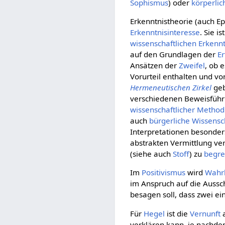
Sophismus
) oder
körperlic
Erkenntnistheorie (auch E
Erkenntnisinteresse
. Sie i
wissenschaftlichen
Erkennt
auf den Grundlagen der
E
Ansätzen der
Zweifel
, ob 
Vorurteil enthalten und v
Hermeneutischen Zirkel
geb
verschiedenen Beweisführ
wissenschaftlicher
Method
auch
bürgerliche Wissensc
Interpretationen besonder
abstrakten Vermittlung ve
(siehe auch
Stoff
) zu
begre
Im
Positivismus
wird
Wahr
im Anspruch auf die Aussch
besagen soll, dass zwei e
Für
Hegel
ist die
Vernunft
a
verklären kann, je nachd