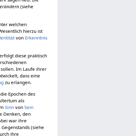
verändern
(siehe
unter welchen
Wesentlich hierzu ist
dentität
von
Erkenntnis
erfolgt diese praktisch
verschiedenen
ollen. Im Laufe ihrer
twickelt, dass eine
ng
zu erlangen.
 die Epochen des
Altertum als
em
Sinn
von
Sein
eie Denken, den
bei war ihre
es Gegenstands (siehe
durch ihre