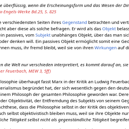
re überflüssig, wenn die Erscheinungsform und das Wesen der Di
x-Engels-Werke Bd.25, S. 825
e verschiedensten Seiten ihres
Gegenstand
betrachten und verti
cht aber diese als solche befragen. Er wird als das
Objekt
belass
 ein passives, vom
Subjekt
unabhänges Objekt, über das man s
oder denken will. Ein passives Objekt ermöglicht somit eine Ge
nen muss, ihr fremd bleibt, weil sie von ihren
Wirkungen
auf d
 die Welt nur verschieden interpretiert, es kommt darauf an, sie
er Feuerbach, MEW 3, 5ff)
losophie überhaupt fasst Marx in der Kritik an Ludwig Feuerb
erialismus begründet hat, der sich wesentlich gegen den deut
u einem Philosoph der gesamten Philosophie geworden war. De
ik der Objektivität, der Entfremdung des Subjekts von seinem G
bachthese, dass die Philosophie selbst in der Kritik des objektiv
ch selbst objektivistisch bleiben muss, weil sie ihre Objekte n
che Tätigkeit selbst nicht als gegenständliche Tätigkeit
begreife