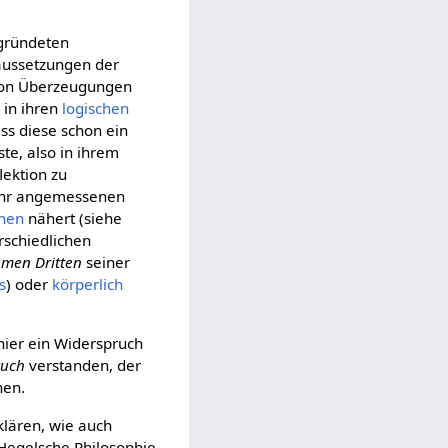
ründeten
aussetzungen der
on Überzeugungen
 in ihren
logischen
s diese schon ein
te, also in ihrem
lektion zu
ihr angemessenen
onen
nähert (siehe
rschiedlichen
men Dritten
seiner
s
) oder
körperlich
hier ein Widerspruch
ruch
verstanden, der
nen.
klären, wie auch
e Hegelsche Philosophie