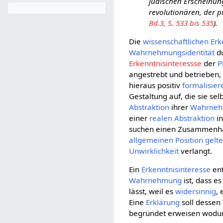
jüdischen Erscheinung
revolutionären, der pr
Bd.3, S. 533 bis 535
).
Die
wissenschaftlichen
Erk
Wahrnehmungsidentität
du
Erkenntnisinteressse
der
P
angestrebt und betrieben,
hieraus positiv
formalisier
Gestaltung auf, die sie sel
Abstraktion
ihrer
Wahrne
einer
realen Abstraktion
i
suchen einen Zusammenh
allgemeinen
Position
gelt
Unwirklichkeit
verlangt.
Ein
Erkenntnisinteresse
ent
Wahrnehmung
ist, dass es
lässt, weil es
widersinnig
,
Eine
Erklärung
soll dessen
begründet erweisen wodur