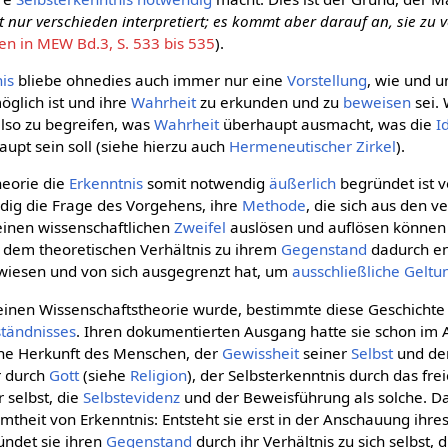
 nur verschieden interpretiert; es kommt aber darauf an, sie zu 
n in MEW Bd.3, S. 533 bis 535
).
is
bliebe ohnedies auch immer nur eine
Vorstellung
, wie und 
öglich ist und ihre
Wahrheit
zu erkunden und zu
beweisen
sei. 
also zu begreifen, was
Wahrheit
überhaupt ausmacht, was die
I
upt sein soll (siehe hierzu auch
Hermeneutischer Zirkel
).
heorie die
Erkenntnis
somit notwendig
äußerlich
begründet ist v
ändig die Frage des Vorgehens, ihre
Methode
, die sich aus den 
einen wissenschaftlichen
Zweifel
auslösen und auflösen können s
s dem theoretischen Verhältnis zu ihrem
Gegenstand
dadurch en
iesen und von sich ausgegrenzt hat, um
ausschließliche
Geltu
reinen Wissenschaftstheorie wurde, bestimmte diese Geschichte
ständnisses
. Ihren dokumentierten Ausgang hatte sie schon im 
ene Herkunft des Menschen, der
Gewissheit
seiner
Selbst
und d
r durch
Gott
(siehe
Religion
), der Selbsterkenntnis durch das fr
 selbst, die
Selbstevidenz
und der Beweisführung als solche. Da
theit von Erkenntnis: Entsteht sie erst in der Anschauung ihr
ündet sie ihren
Gegenstand
durch ihr Verhältnis zu sich selbst, 