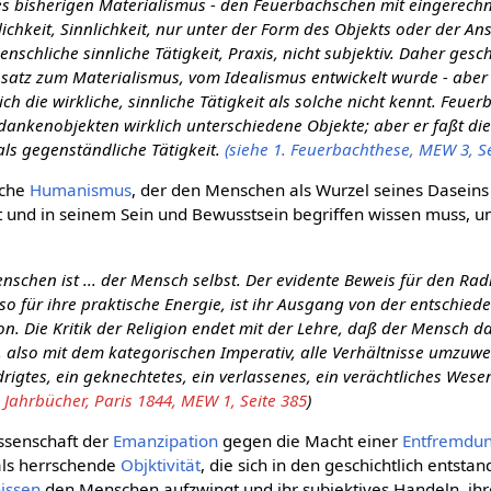
s bisherigen Materialismus - den Feuerbachschen mit eingerechnet
ichkeit, Sinnlichkeit, nur unter der Form des Objekts oder der A
enschliche sinnliche Tätigkeit, Praxis, nicht subjektiv. Daher gesc
nsatz zum Materialismus, vom Idealismus entwickelt wurde - aber
ch die wirkliche, sinnliche Tätigkeit als solche nicht kennt. Feuer
dankenobjekten wirklich unterschiedene Objekte; aber er faßt di
 als gegenständliche Tätigkeit.
(siehe 1. Feuerbachthese, MEW 3, Se
sche
Humanismus
, der den Menschen als Wurzel seines Dasein
t und in seinem Sein und Bewusstsein begriffen wissen muss, um
nschen ist ... der Mensch selbst. Der evidente Beweis für den Ra
so für ihre praktische Energie, ist ihr Ausgang von der entschied
n. Die Kritik der Religion endet mit der Lehre, daß der Mensch 
 also mit dem kategorischen Imperativ, alle Verhältnisse umzuwe
igtes, ein geknechtetes, ein verlassenes, ein verächtliches Wesen 
Jahrbücher, Paris 1844, MEW 1, Seite 385
)
issenschaft der
Emanzipation
gegen die Macht einer
Entfremdu
als herrschende
Objktivität
, die sich in den geschichtlich entsta
nissen
den Menschen aufzwingt und ihr subjektives Handeln, ihre