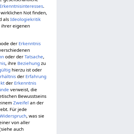
Erkenntnisinteresses
.
wirklichen Not finden,
d als
Ideologiekritik
u ihrer eigenen
thode der
Erkenntnis
 verschiedenen
nn
oder der
Tatsache
,
nis
, ihre
Beziehung
zu
gültig
hierzu ist oder
rhältnis
der
Erfahrung
kt
der
Erkenntnis
ünde
verweist, die
retischen Bewusstseins
seinem
Zweifel
an der
ebt. Für jede
Widerspruch
, was sie
einer von aller
(siehe auch