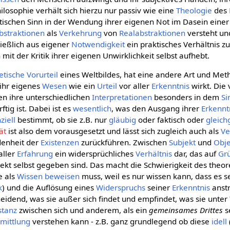
losophie verhält sich hierzu nur passiv wie eine
Theologie
des
tischen Sinn in der Wendung ihrer eigenen Not im Dasein einer 
straktionen
als
Verkehrung
von
Realabstraktionen
versteht un
ließlich aus eigener
Notwendigkeit
ein praktisches Verhältnis z
h mit der Kritik ihrer eigenen Unwirklichkeit selbst aufhebt.
etische
Vorurteil
eines Weltbildes, hat eine andere Art und Me
 ihr eigenes
Wesen
wie ein
Urteil
vor aller
Erkenntnis
wirkt. Die
n ihre unterschiedlichen
Interpretationen
besonders in dem
Si
tig ist. Dabei ist es
wesentlich
, was den Ausgang ihrer
Erkennt
ziell
bestimmt, ob sie z.B. nur
gläubig
oder faktisch oder
gleich
ät
ist also dem vorausgesetzt und lässt sich zugleich auch als
Ve
denheit der
Existenzen
zurückführen. Zwischen
Subjekt
und
Obje
aller
Erfahrung
ein widersprüchliches
Verhältnis
dar, das auf
Gr
ekt selbst gegeben sind. Das macht die Schwierigkeit des theo
e als
Wissen
beweisen
muss, weil es nur wissen kann, dass es 
k
) und die Auflösung eines
Widerspruchs
seiner
Erkenntnis
anstr
heidend, was sie außer sich findet und empfindet, was sie unter
stanz
zwischen sich und anderem, als ein
gemeinsames Drittes
s
mittlung
verstehen kann - z.B. ganz grundlegend ob diese
idell