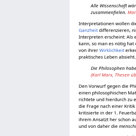
Alle Wissenschaft wä
zusammenfielen.
Mar
Interpretationen wollen di
Ganzheit
differenzieren, ni
Interpreten erscheint: Als
kann, so man es nötig hat 
von ihrer
Wirklichkeit
erken
praktisches Leben absieht.
Die Philosophen haben
(Karl Marx, Thesen üb
Den Vorwurf gegen die Phi
einen philosophischen Mat
richtete und hierdurch z
die Frage nach einer Krit
kritisierte in der 1. Feuer
ihrem Ansatzt her schon au
und von daher die
menschli