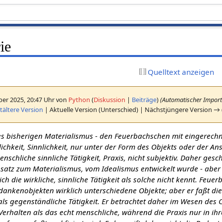
ie
Quelltext anzeigen
er 2025, 20:47 Uhr von
Python
(
Diskussion
|
Beiträge
)
(Automatischer Import
ältere Version
| Aktuelle Version (Unterschied) | Nächstjüngere Version → 
s bisherigen Materialismus - den Feuerbachschen mit eingerechnet
ichkeit, Sinnlichkeit, nur unter der Form des Objekts oder der A
enschliche sinnliche Tätigkeit, Praxis, nicht subjektiv. Daher gesc
nsatz zum Materialismus, vom Idealismus entwickelt wurde - aber
ch die wirkliche, sinnliche Tätigkeit als solche nicht kennt. Feuer
dankenobjekten wirklich unterschiedene Objekte; aber er faßt di
t als gegenständliche Tätigkeit. Er betrachtet daher im Wesen des
Verhalten als das echt menschliche, während die Praxis nur in ih