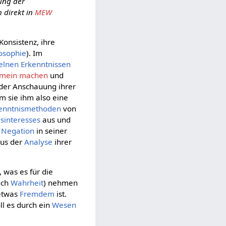
tung der
 direkt in
MEW
Konsistenz, ihre
losophie
). Im
elnen
Erkenntnissen
emein machen
und
der Anschauung ihrer
em sie ihm also eine
enntnismethoden
von
isinteresses
aus und
e
Negation
in seiner
aus der
Analyse
ihrer
, was es für die
auch
Wahrheit
) nehmen
etwas
Fremdem
ist.
oll es durch ein
Wesen