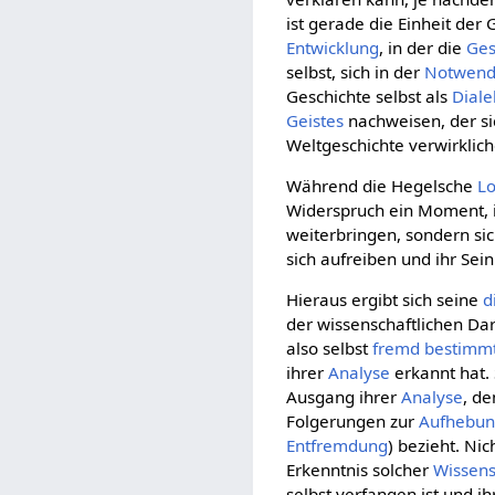
ist gerade die Einheit de
Entwicklung
, in der die
Ges
selbst, sich in der
Notwend
Geschichte selbst als
Diale
Geistes
nachweisen, der si
Weltgeschichte verwirklic
Während die Hegelsche
Lo
Widerspruch ein Moment, i
weiterbringen, sondern s
sich aufreiben und ihr Sei
Hieraus ergibt sich seine
d
der wissenschaftlichen Dar
also selbst
fremd
bestimm
ihrer
Analyse
erkannt hat.
Ausgang ihrer
Analyse
, d
Folgerungen zur
Aufhebu
Entfremdung
) bezieht. Nic
Erkenntnis solcher
Wissens
selbst verfangen ist und i