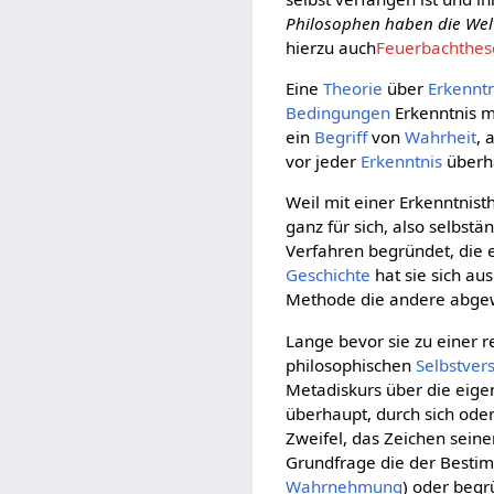
Philosophen haben die Welt
hierzu auch
Feuerbachthese
Eine
Theorie
über
Erkenntn
Bedingungen
Erkenntnis m
ein
Begriff
von
Wahrheit
, 
vor jeder
Erkenntnis
überha
Weil mit einer Erkenntnist
ganz für sich, also selbst
Verfahren begründet, die 
Geschichte
hat sie sich au
Methode die andere abgew
Lange bevor sie zu einer 
philosophischen
Selbstver
Metadiskurs über die eig
überhaupt, durch sich ode
Zweifel, das Zeichen seiner
Grundfrage die der Bestimm
Wahrnehmung
) oder begr