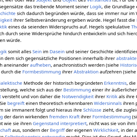
r Gegensätze das treibende Moment seiner
Logik
, die Grundlage 
chichte
sich dadurch begründen würde, dass sie immer nur im 
igkeit
ihrer Selbstveränderung ergeben würde. Hegel fasst die
ktik
eines da seienden Widerspruchs auf. Hegels spekulative
Th
ch durch seine Widersprüche hindurch entwickeln und sich hierd
hen würde.
gik
somit alles
Sein
im
Dasein
und seiner Geschichte identifizier
n dem sich gegensätzliche Positionen innerhalb ihrer
abstrakte
ich aneinander
aufheben
, anachronistisch werden (siehe
Histori
n durch die
Formbestimmung
ihrer
Abstraktion
aufzehren (sieh
ialektische
Methode der historisch begründeten
Erkenntnis
, di
stellung, welche sich aus der
Bestimmung
einer ihr äußerliche
t
versteht und von daher die
Notwendigkeit
ihrer
Kritik
als ihre
 Sie
begreift
einen theoretisch erkennbaren
Widersinnals
ihren p
em sie immanent folgt und hieraus ihre
Schlüsse
zieht, die zugle
ng
der darin wirkenden
fremden Kraft
ihrer
Formbestimmung
(s
ht wie sie ihren
Gegenstand
interpretiert
, nicht was sie von ihm
chaft
aus, sondern der
Begriff
der eigenen
Wirklichkeit
, in der
hre
Selbsterkenntnis
notwendig
macht. Dies ist der Grund, der M