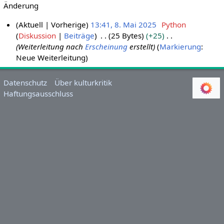
Änderung
Aktuell
Vorherige
13:41, 8. Mai 2025
Python
Diskussion
Beiträge
25 Bytes
+25
8
Weiterleitung nach
Erscheinung
erstellt
Markierung
:
.
Neue Weiterleitung
M
a
i
Datenschutz
Über kulturkritik
Haftungsausschluss
2
0
2
5