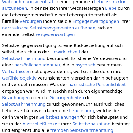
Wahrnehmungsidentität
in einer gemeinen
Lebensstruktur
aufzuheben
, in der sie sich ihrer wechselseitigen
Liebe
durch
die Lebensgemeinschaft einer Lebenspartnerschaft als
Familie
verbürgen
indem sie die
Entgegenwärtigungen
ihrer
narzisstische
Selbstbezogenheiten
aufheben
, sich an
einander selbst
vergegenwärtigen
.
Selbstvergegenwärtigung ist eine Rückbeziehung auf sich
selbst, die sich aus der
Unwirklichkeit
der
Selbstwahrnehmung
begründet. Es ist eine Vergewisserung
einer
persönlichen
Identität
, die in
psychisch
bestimmten
Verhältnissen
nötig geworden ist, weil sich die durch ihre
Gefühle
objektiv
verunsicherten Menschen darin behaupten
und veredeln müssen. Was der
narzisstische Persönlichkeit
entgangen war, wird im Nachhinein durch eigenmächtige
Beziehungen
über die
Geborgenheiten
der
Selbstwahrnehmung
zurück gewonnen. Ihr ausdrückliches
Lebensverhältnis ist daher eine
Lebensburg
, welche die
darin vereinigten
Selbstbeziehungen
für sich behauptet und
sie in der
Ausschließlichkeit
ihrer
Selbstbehauptung
bestätigt
und eingrenzt und alle
fremden
Selbstwahrnehmung