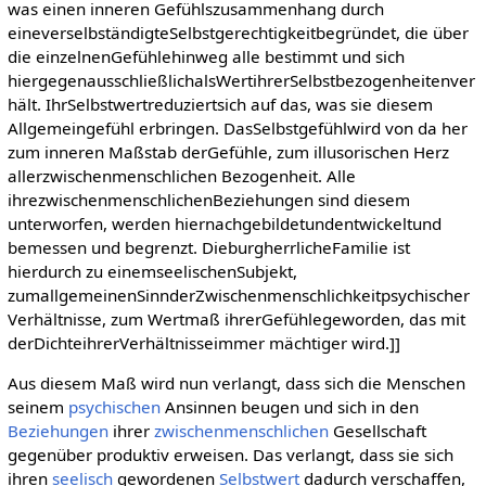
was einen inneren Gefühlszusammenhang durch
eineverselbständigteSelbstgerechtigkeitbegründet, die über
die einzelnenGefühlehinweg alle bestimmt und sich
hiergegenausschließlichalsWertihrerSelbstbezogenheitenver
hält. IhrSelbstwertreduziertsich auf das, was sie diesem
Allgemeingefühl erbringen. DasSelbstgefühlwird von da her
zum inneren Maßstab derGefühle, zum illusorischen Herz
allerzwischenmenschlichen Bezogenheit. Alle
ihrezwischenmenschlichenBeziehungen sind diesem
unterworfen, werden hiernachgebildetundentwickeltund
bemessen und begrenzt. DieburgherrlicheFamilie ist
hierdurch zu einemseelischenSubjekt,
zumallgemeinenSinnderZwischenmenschlichkeitpsychischer
Verhältnisse, zum Wertmaß ihrerGefühlegeworden, das mit
derDichteihrerVerhältnisseimmer mächtiger wird.]]
Aus diesem Maß wird nun verlangt, dass sich die Menschen
seinem
psychischen
Ansinnen beugen und sich in den
Beziehungen
ihrer
zwischenmenschlichen
Gesellschaft
gegenüber produktiv erweisen. Das verlangt, dass sie sich
ihren
seelisch
gewordenen
Selbstwert
dadurch verschaffen,