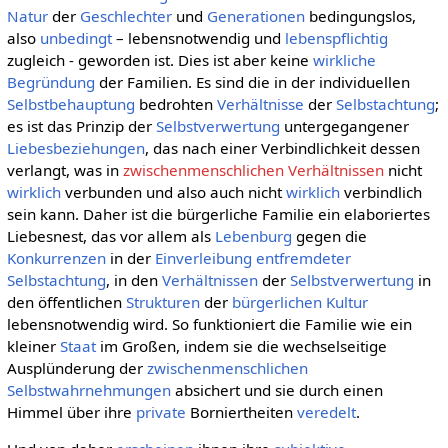
Natur
der
Geschlechter
und
Generationen
bedingungslos,
also
unbedingt
– lebensnotwendig und
lebenspflichtig
zugleich - geworden ist. Dies ist aber keine
wirkliche
Begründung
der Familien. Es sind die in der individuellen
Selbstbehauptung
bedrohten
Verhältnisse
der
Selbstachtung
;
es ist das Prinzip der
Selbstverwertung
untergegangener
Liebesbeziehungen
, das nach einer Verbindlichkeit dessen
verlangt, was in
zwischenmenschlichen Verhältnissen
nicht
wirklich
verbunden und also auch nicht
wirklich
verbindlich
sein kann. Daher ist die bürgerliche Familie ein elaboriertes
Liebesnest, das vor allem als
Lebenburg
gegen die
Konkurrenzen
in der
Einverleibung
entfremdeter
Selbstachtung
, in den
Verhältnissen
der
Selbstverwertung
in
den öffentlichen
Strukturen
der
bürgerlichen Kultur
lebensnotwendig wird. So funktioniert die Familie wie ein
kleiner
Staat
im Großen, indem sie die wechselseitige
Ausplünderung der
zwischenmenschlichen
Selbstwahrnehmungen
absichert und sie durch einen
Himmel über ihre
private
Borniertheiten
veredelt
.