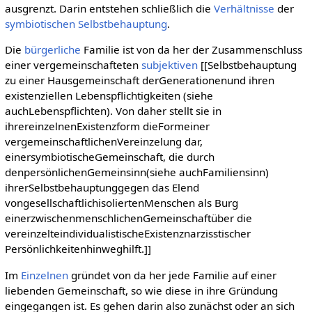
ausgrenzt. Darin entstehen schließlich die
Verhältnisse
der
symbiotischen Selbstbehauptung
.
Die
bürgerliche
Familie ist von da her der Zusammenschluss
einer vergemeinschafteten
subjektiven
[[Selbstbehauptung
zu einer Hausgemeinschaft derGenerationenund ihren
existenziellen Lebenspflichtigkeiten (siehe
auchLebenspflichten). Von daher stellt sie in
ihrereinzelnenExistenzform dieFormeiner
vergemeinschaftlichenVereinzelung dar,
einersymbiotischeGemeinschaft, die durch
denpersönlichenGemeinsinn(siehe auchFamiliensinn)
ihrerSelbstbehauptunggegen das Elend
vongesellschaftlichisoliertenMenschen als Burg
einerzwischenmenschlichenGemeinschaftüber die
vereinzelteindividualistischeExistenznarzisstischer
Persönlichkeitenhinweghilft.]]
Im
Einzelnen
gründet von da her jede Familie auf einer
liebenden Gemeinschaft, so wie diese in ihre Gründung
eingegangen ist. Es gehen darin also zunächst oder an sich