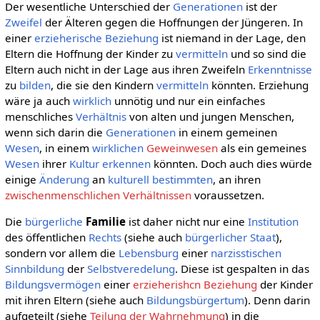
Der wesentliche Unterschied der
Generationen
ist der
Zweifel
der Älteren gegen die Hoffnungen der Jüngeren. In
einer
erzieherische Beziehung
ist niemand in der Lage, den
Eltern die Hoffnung der Kinder zu
vermitteln
und so sind die
Eltern auch nicht in der Lage aus ihren Zweifeln
Erkenntnisse
zu
bilden
, die sie den Kindern
vermitteln
könnten. Erziehung
wäre ja auch
wirklich
unnötig und nur ein einfaches
menschliches
Verhältnis
von alten und jungen Menschen,
wenn sich darin die
Generationen
in einem gemeinen
Wesen
, in einem
wirklichen
Geweinwesen
als ein gemeines
Wesen
ihrer
Kultur
erkennen
könnten. Doch auch dies würde
einige
Änderung
an
kulturell
bestimmten
, an ihren
zwischenmenschlichen Verhältnissen
voraussetzen.
Die
bürgerliche
Familie
ist daher nicht nur eine
Institution
des öffentlichen
Rechts
(siehe auch
bürgerlicher Staat
),
sondern vor allem die
Lebensburg
einer
narzisstischen
Sinnbildung
der
Selbstveredelung
. Diese ist gespalten in das
Bildungsvermögen
einer
erzieherishcn Beziehung
der Kinder
mit ihren Eltern (siehe auch
Bildungsbürgertum
). Denn darin
aufgeteilt (siehe
Teilung der Wahrnehmung
) in die