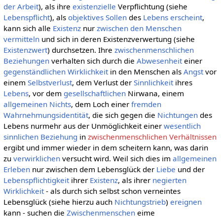
der Arbeit
), als ihre
existenzielle
Verpflichtung (siehe
Lebenspflicht
), als
objektives Sollen
des
Lebens
erscheint
,
kann sich alle
Existenz
nur
zwischen den Menschen
vermitteln
und sich in deren Existenzverwertung (siehe
Existenzwert
) durchsetzen. Ihre
zwischenmenschlichen
Beziehungen
verhalten sich durch die
Abwesenheit
einer
gegenständlichen
Wirklichkeit
in den Menschen als
Angst
vor
einem
Selbstverlust
, dem Verlust der
Sinnlichkeit
ihres
Lebens
, vor dem
gesellschaftlichen
Nirwana, einem
allgemeinen
Nichts
, dem Loch einer
fremden
Wahrnehmungsidentität
, die sich gegen die
Nichtungen
des
Lebens nurmehr aus der Unmöglichkeit einer
wesentlich
sinnlichen
Beziehung
in
zwischenmenschlichen Verhältnissen
ergibt und immer wieder in dem scheitern kann, was darin
zu
verwirklichen
versucht wird. Weil sich dies im
allgemeinen
Erleben
nur zwischen dem Lebensglück der
Liebe
und der
Lebenspflichtigkeit
ihrer
Existenz
, als ihrer
negierten
Wirklichkeit
- als durch sich selbst schon verneintes
Lebensglück (siehe hierzu auch
Nichtungstrieb
)
ereignen
kann - suchen die
Zwischenmenschen
eime