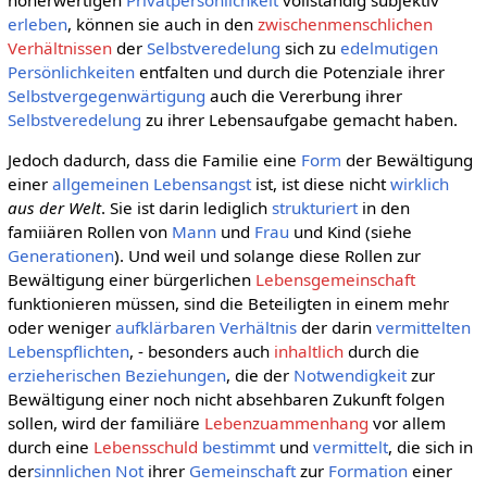
erleben
, können sie auch in den
zwischenmenschlichen
Verhältnissen
der
Selbstveredelung
sich zu
edelmutigen
Persönlichkeiten
entfalten und durch die Potenziale ihrer
Selbstvergegenwärtigung
auch die Vererbung ihrer
Selbstveredelung
zu ihrer Lebensaufgabe gemacht haben.
Jedoch dadurch, dass die Familie eine
Form
der Bewältigung
einer
allgemeinen
Lebensangst
ist, ist diese nicht
wirklich
aus der Welt
. Sie ist darin lediglich
strukturiert
in den
famiiären Rollen von
Mann
und
Frau
und Kind (siehe
Generationen
). Und weil und solange diese Rollen zur
Bewältigung einer bürgerlichen
Lebensgemeinschaft
funktionieren müssen, sind die Beteiligten in einem mehr
oder weniger
aufklärbaren
Verhältnis
der darin
vermittelten
Lebenspflichten
, - besonders auch
inhaltlich
durch die
erzieherischen Beziehungen
, die der
Notwendigkeit
zur
Bewältigung einer noch nicht absehbaren Zukunft folgen
sollen, wird der familiäre
Lebenzuammenhang
vor allem
durch eine
Lebensschuld
bestimmt
und
vermittelt
, die sich in
der
sinnlichen
Not
ihrer
Gemeinschaft
zur
Formation
einer