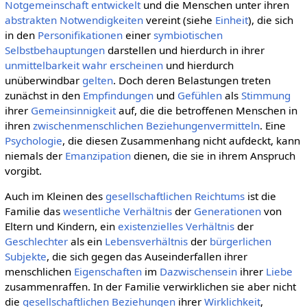
Notgemeinschaft
entwickelt
und die Menschen unter ihren
abstrakten
Notwendigkeiten
vereint (siehe
Einheit
), die sich
in den
Personifikationen
einer
symbiotischen
Selbstbehauptungen
darstellen und hierdurch in ihrer
unmittelbarkeit
wahr
erscheinen
und hierdurch
unüberwindbar
gelten
. Doch deren Belastungen treten
zunächst in den
Empfindungen
und
Gefühlen
als
Stimmung
ihrer
Gemeinsinnigkeit
auf, die die betroffenen Menschen in
ihren
zwischenmenschlichen Beziehungen
vermitteln
. Eine
Psychologie
, die diesen Zusammenhang nicht aufdeckt, kann
niemals der
Emanzipation
dienen, die sie in ihrem Anspruch
vorgibt.
Auch im Kleinen des
gesellschaftlichen
Reichtums
ist die
Familie das
wesentliche
Verhältnis
der
Generationen
von
Eltern und Kindern, ein
existenzielles
Verhältnis
der
Geschlechter
als ein
Lebensverhältnis
der
bürgerlichen
Subjekte
, die sich gegen das Auseinderfallen ihrer
menschlichen
Eigenschaften
im
Dazwischensein
ihrer
Liebe
zusammenraffen. In der Familie verwirklichen sie aber nicht
die
gesellschaftlichen
Beziehungen
ihrer
Wirklichkeit
,