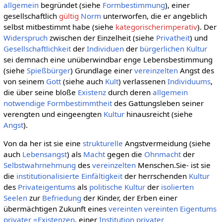
allgemein
begründet (siehe
Formbestimmung
), einer
gesellschaftlich
gültig
Norm
unterworfen, die er angeblich
selbst mitbestimmt habe (siehe
kategorischerimperativ
). Der
Widerspruch
zwischen der Einzelheit (siehe
Privatheit
) und
Gesellschaftlichkeit
der
Individuen
der
bürgerlichen Kultur
sei demnach eine unüberwindbar enge Lebensbestimmung
(siehe
Spießbürger
) Grundlage einer
vereinzelten
Angst des
von seinem
Gott
(siehe auch
Kult
) verlassenen
Individuums
,
die über seine bloße
Existenz
durch deren
allgemein
notwendige
Formbestimmtheit
des Gattungsleben seiner
verengten und eingeengten
Kultur
hinausreicht (siehe
Angst
).
Von da her ist sie eine
strukturelle
Angstvermeidung (siehe
auch
Lebensangst
) als
Macht
gegen die
Ohnmacht
der
Selbstwahrnehmung
des
vereinzelten
Menschen.Sie- ist sie
die
institutionalisierte
Einfältigkeit
der herrschenden
Kultur
des
Privateigentums
als
politische Kultur
der
isolierten
Seelen
zur
Befriedung
der Kinder, der Erben einer
übermächtigen Zukunft eines
vereinten
vereinten
Eigentums
privater
=Existenzen
, einer
Institution
privater