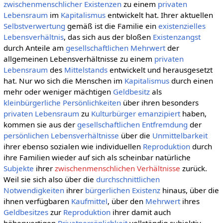
zwischenmenschlicher
Existenzen
zu einem
privaten
Lebensraum
im
Kapitalismus
entwickelt hat. Ihrer aktuellen
Selbstverwertung
gemäß ist die Familie ein
existenzielles
Lebensverhältnis
, das sich aus der bloßen
Existenzangst
durch Anteile am
gesellschaftlichen
Mehrwert
der
allgemeinen Lebensverhältnisse zu einem
privaten
Lebensraum
des
Mittelstands
entwickelt und herausgesetzt
hat. Nur wo sich die Menschen im
Kapitalismus
durch einen
mehr oder weniger mächtigen
Geldbesitz
als
kleinbürgerliche
Persönlichkeiten
über ihren besonders
privaten
Lebensraum
zu
Kulturbürger
emanzipiert
haben,
kommen sie aus der
gesellschaftlichen
Entfremdung
der
persönlichen
Lebensverhältnisse
über die
Unmittelbarkeit
ihrer ebenso sozialen wie individuellen
Reproduktion
durch
ihre Familien wieder auf sich als scheinbar natürliche
Subjekte
ihrer
zwischenmenschlichen Verhältnisse
zurück.
Weil sie sich also über die
durchschnittlichen
Notwendigkeiten
ihrer
bürgerlichen
Existenz
hinaus, über die
ihnen verfügbaren
Kaufmittel
, über den
Mehrwert
ihres
Geldbesitzes
zur
Reproduktion
ihrer damit auch
höherwertigen
Privatpersönlichkeit
vollständig subjektiv