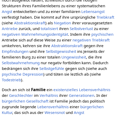
noch ausgelebt hatten, schließlich durch die nötigen
Strukturen ihres Familienlebens zu einer systematischen
Angst
entwickelten und zu einer familiären
Lebensangst
verfestigt haben. Die kommt auf ihre ursprüngliche
Triebkraft
(siehe
Abstraktionskraft
) als
Negation
ihrer vorausgesetzten
Antriebe
zurück, und
totalisiert
ihren
Selbstverlust
zu einer
negativen
Wahrnehmungsidentgität
. Indem ihre
psychischen
Antriebe sich auf diese Weise zu einer
negativen
Triebkraft
umkehren, kehren sie ihre
Abstraktionskraft
gegen ihre
Empfindungen
und ihre
Selbstgewissheit
ins Jenseits der
familieren Burg zu einer totalen
Ungewissheit
, die ihre
Selbstwahrnehmung
nur negativ fortbilden kann. Dadurch
bedrängen sich ihre
Selbstgefühle
gegen sich (siehe auch
psychische Depression
) und töten sie leztlich ab (siehe
Todestrieb
).
Doch an sich ist
Familie
ein
existenzielles
Lebensverhältnis
der
Geschlechter
im
Verhältnis
ihrer
Generationen
. In der
bürgerlichen Gesellschaft
ist Familie jedoch das politisch
zugrunde liegende
Lebensverhältnis
einer
bürgerlichen
Kultur
, das sich aus der
Wesensnot
und
Angst