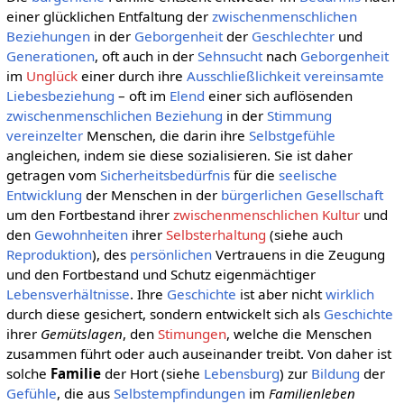
einer glücklichen Entfaltung der
zwischenmenschlichen
Beziehungen
in der
Geborgenheit
der
Geschlechter
und
Generationen
, oft auch in der
Sehnsucht
nach
Geborgenheit
im
Unglück
einer durch ihre
Ausschließlichkeit
vereinsamte
Liebesbeziehung
– oft im
Elend
einer sich auflösenden
zwischenmenschlichen Beziehung
in der
Stimmung
vereinzelter
Menschen, die darin ihre
Selbstgefühle
angleichen, indem sie diese sozialisieren. Sie ist daher
getragen vom
Sicherheitsbedürfnis
für die
seelische
Entwicklung
der Menschen in der
bürgerlichen Gesellschaft
um den Fortbestand ihrer
zwischenmenschlichen Kultur
und
den
Gewohnheiten
ihrer
Selbsterhaltung
(siehe auch
Reproduktion
), des
persönlichen
Vertrauens in die Zeugung
und den Fortbestand und Schutz eigenmächtiger
Lebensverhältnisse
. Ihre
Geschichte
ist aber nicht
wirklich
durch diese gesichert, sondern entwickelt sich als
Geschichte
ihrer
Gemütslagen
, den
Stimungen
, welche die Menschen
zusammen führt oder auch auseinander treibt. Von daher ist
solche
Familie
der Hort (siehe
Lebensburg
) zur
Bildung
der
Gefühle
, die aus
Selbstempfindungen
im
Familienleben