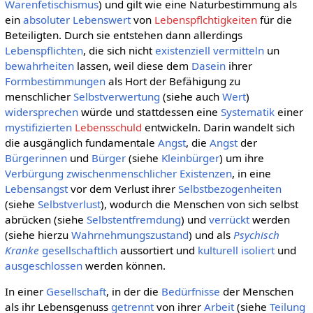
Warenfetischismus
) und gilt wie eine Naturbestimmung als
ein
absoluter
Lebenswert
von
Lebenspflchtigkeiten
für die
Beteiligten. Durch sie entstehen dann allerdings
Lebenspflichten
, die sich nicht
existenziell
vermitteln
un
bewahrheiten
lassen, weil diese dem
Dasein
ihrer
Formbestimmungen
als Hort der Befähigung zu
menschlicher
Selbstverwertung
(siehe auch
Wert
)
widersprechen
würde und stattdessen eine
Systematik
einer
mystifizierten
Lebensschuld
entwickeln. Darin wandelt sich
die ausgänglich fundamentale
Angst
, die
Angst
der
Bürgerinnen
und
Bürger
(siehe
Kleinbürger
) um ihre
Verbürgung
zwischenmenschlicher
Existenzen
, in eine
Lebensangst
vor dem Verlust ihrer
Selbstbezogenheiten
(siehe
Selbstverlust
), wodurch die Menschen von sich selbst
abrücken (siehe
Selbstentfremdung
) und
verrückt
werden
(siehe hierzu
Wahrnehmungszustand
) und als
Psychisch
Kranke
gesellschaftlich
aussortiert und
kulturell
isoliert
und
ausgeschlossen
werden können.
In einer
Gesellschaft
, in der die
Bedürfnisse
der Menschen
als ihr Lebensgenuss
getrennt
von ihrer
Arbeit
(siehe
Teilung