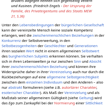
Bruders dagegen nennen sich gegenseitig Vettern
und Kusinen. (Friedrich Engels -
Der Ursprung der
Familie, des Privateigentums und des Staats MEW
21, S.36)
Unter den
Lebensbedingungen
der
bürgerlichen Gesellschaft
kann der vereinzelte Mensch keine soziale Kompetenz
erlangen, weil die
zwischenmenschlichen Beziehungen
in der
Konkurrenz
der Selbstverwertung, in den
Selbstbezogenheiten
der
Geschlechter
und
Generationen
ihren sozialen
Wert
nicht in einem allgemeinen
Selbstwert
des
burgherrlichen Subjekts
erkennen können. Sie verhalten
sich in ihren Lebenswelten ja nur zwischen
Sinn
und
Absicht
ihrer
zwischenmenschlichen Beziehung
und können ihre
Widersprüche daher in ihrer
Vereinzelung
auch nur durch die
Rückbeziehungen auf eine
allgemeine
Selbstgerechtigkeit
zwischen dem
einzelnen
Individuum
und den Anderen – also
nur
abstrakt
formulieren (siehe z.B.
autortärer Charakter
,
esoterischer Charakter
). Als Maß der
Vereinzelung
und als
Maßstab seiner allgemeinen Gültigkeit (siehe
Geltung
) wird
das
Ego
zum Zankapfel bei der
Normierung
einer
Sittlichkeit