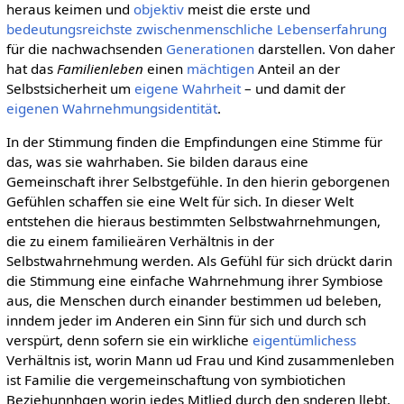
heraus keimen und
objektiv
meist die erste und
bedeutungsreichste
zwischenmenschliche
Lebenserfahrung
für die nachwachsenden
Generationen
darstellen. Von daher
hat das
Familienleben
einen
mächtigen
Anteil an der
Selbstsicherheit um
eigene
Wahrheit
– und damit der
eigenen
Wahrnehmungsidentität
.
In der Stimmung finden die Empfindungen eine Stimme für
das, was sie wahrhaben. Sie bilden daraus eine
Gemeinschaft ihrer Selbstgefühle. In den hierin geborgenen
Gefühlen schaffen sie eine Welt für sich. In dieser Welt
entstehen die hieraus bestimmten Selbstwahrnehmungen,
die zu einem familieären Verhältnis in der
Selbstwahrnehmung werden. Als Gefühl für sich drückt darin
die Stimmung eine einfache Wahrnehmung ihrer Symbiose
aus, die Menschen durch einander bestimmen ud beleben,
inndem jeder im Anderen ein Sinn für sich und durch sch
verspürt, denn sofern sie ein wirkliche
eigentümlichess
Verhältnis ist, worin Mann ud Frau und Kind zusammenleben
ist Familie die vergemeinschaftung von symbiotichen
Beziehunnhgen worin jedes Mitlied durch den snderen llebt,