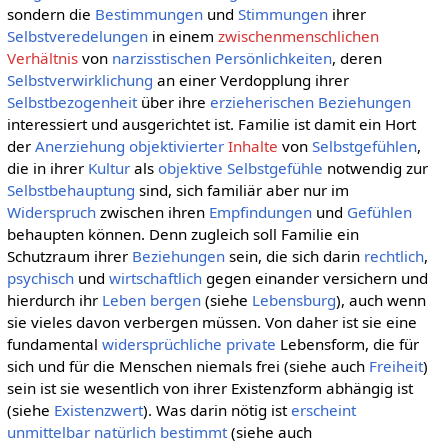
sondern die
Bestimmungen
und
Stimmungen
ihrer
Selbstveredelungen
in einem
zwischenmenschlichen
Verhältnis
von
narzisstischen Persönlichkeiten
, deren
Selbstverwirklichung
an einer Verdopplung ihrer
Selbstbezogenheit
über ihre
erzieherischen Beziehungen
interessiert und ausgerichtet ist. Familie ist damit ein Hort
der
Anerziehung
objektivierter
Inhalte
von
Selbstgefühlen
,
die in ihrer
Kultur
als
objektive Selbstgefühle
notwendig zur
Selbstbehauptung
sind, sich familiär aber nur im
Widerspruch
zwischen ihren
Empfindungen
und
Gefühlen
behaupten können. Denn zugleich soll Familie ein
Schutzraum ihrer
Beziehungen
sein, die sich darin
rechtlich
,
psychisch
und
wirtschaftlich
gegen einander versichern und
hierdurch ihr
Leben bergen
(siehe
Lebensburg
), auch wenn
sie vieles davon verbergen müssen. Von daher ist sie eine
fundamental
widersprüchliche
private
Lebensform, die für
sich und für die Menschen niemals frei (siehe auch
Freiheit
)
sein ist sie wesentlich von ihrer Existenzform abhängig ist
(siehe
Existenzwert
). Was darin nötig ist
erscheint
unmittelbar
natürlich
bestimmt
(siehe auch