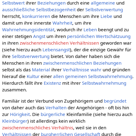
Selbstwert
ihrer
Beziehungen
durch eine
allgemeine
und
ausschließliche
Selbstbezogenheit
der
Selbstverwertung
herrscht,
konkurrieren
die Menschen um ihre
Liebe
und
damit um ihre innerste
Wahrheit
, um ihre
Wahrnehmungsidentität
, wodurch ihr
Leben
beengt und zu
einer stetigen
Angst
um ihren
persönlichen
Wertschätzuung
in ihren
zwischenmenschlichen Verhältnissen
geworden war
(siehe hierzu auch
Lebensangst
), der die einzige Gewähr für
ihre
Selbstverwertung
bietet. Von daher haben sich die
Menschen in ihren
zwischenmenschlichen Beziehungen
selbst als das
Material
ihrer
Verhältnisse
wahr
und gründen
hierauf die
Kultur
einer
allen gemeinen
Selbstwahrnehmung
.
Hierdurch fällt ihre
Existenz
mit ihrer
Selbstwahrnehmung
zusammen.
Familiär ist der Verbund von Zugehörigem und
begründet
von daher auch das
Verhalten
der Angehörigen - oft bis hin
zur
Hörigkeit
. Die
bürgerliche
Kleinfamilie (siehe hierzu auch
Kleinbürger
) ist allerdings kein wirklich
zwischenmenschliches Verhältnis
, weil sie in den
Verhältnissen
der
burgherrlichen Gesellschaft
durch die