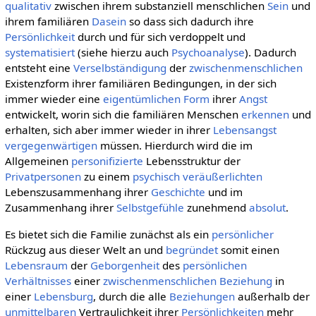
qualitativ
zwischen ihrem substanziell menschlichen
Sein
und
ihrem familiären
Dasein
so dass sich dadurch ihre
Persönlichkeit
durch und für sich verdoppelt und
systematisiert
(siehe hierzu auch
Psychoanalyse
). Dadurch
entsteht eine
Verselbständigung
der
zwischenmenschlichen
Existenzform ihrer familiären Bedingungen, in der sich
immer wieder eine
eigentümlichen
Form
ihrer
Angst
entwickelt, worin sich die familiären Menschen
erkennen
und
erhalten, sich aber immer wieder in ihrer
Lebensangst
vergegenwärtigen
müssen. Hierdurch wird die im
Allgemeinen
personifizierte
Lebensstruktur der
Privatpersonen
zu einem
psychisch
veräußerlichten
Lebenszusammenhang ihrer
Geschichte
und im
Zusammenhang ihrer
Selbstgefühle
zunehmend
absolut
.
Es bietet sich die Familie zunächst als ein
persönlicher
Rückzug aus dieser Welt an und
begründet
somit einen
Lebensraum
der
Geborgenheit
des
persönlichen
Verhältnisses
einer
zwischenmenschlichen Beziehung
in
einer
Lebensburg
, durch die alle
Beziehungen
außerhalb der
unmittelbaren
Vertraulichkeit ihrer
Persönlichkeiten
mehr