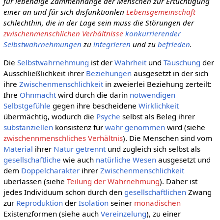
für lebendige Zammenhänge der Menschen zur Ertüchtigung
einer an und für sich disfunktionlen
Lebensgemeinschaft
schlechthin, die in der Lage sein muss die Störungen der
zwischenmenschlichen Verhältnisse
konkurrierender
Selbstwahrnehmungen
zu
integrieren
und zu
befrieden
.
Die
Selbstwahrnehmung
ist der
Wahrheit
und
Täuschung
der
Ausschließlichkeit ihrer
Beziehungen
ausgesetzt in der sich
ihre
Zwischenmenschlichkeit
in zweierlei Beziehung zerteilt:
Ihre
Ohnmacht
wird durch die darin
notwendigen
Selbstgefühle
gegen ihre bescheidene
Wirklichkeit
übermächtig, wodurch die
Psyche
selbst als Beleg ihrer
substanziellen
konsistenz für
wahr genommen
wird (siehe
zwischennmenschliches Verhältnis
). Die Menschen sind vom
Material
ihrer
Natur
getrennt
und zugleich sich selbst als
gesellschaftliche
wie auch
natürliche
Wesen
ausgesetzt und
dem
Doppelcharakter
ihrer
Zwischenmenschlichkeit
überlassen (siehe
Teilung der Wahrnehmung
). Daher ist
jedes Individuum schon durch den
gesellschaftlichen
Zwang
zur
Reproduktion
der
Isolation
seiner
monadischen
Existenzformen (siehe auch
Vereinzelung
), zu einer