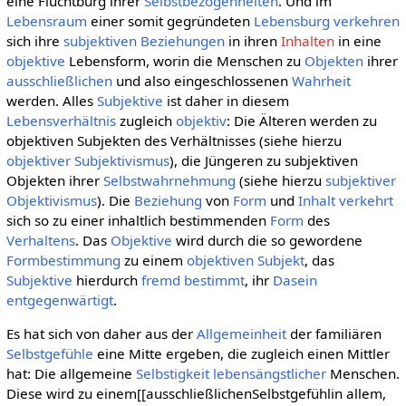
eine Fluchtburg ihrer
Selbstbezogenheiten
. Und im
Lebensraum
einer somit gegründeten
Lebensburg
verkehren
sich ihre
subjektiven
Beziehungen
in ihren
Inhalten
in eine
objektive
Lebensform, worin die Menschen zu
Objekten
ihrer
ausschließlichen
und also eingeschlossenen
Wahrheit
werden. Alles
Subjektive
ist daher in diesem
Lebensverhältnis
zugleich
objektiv
: Die Älteren werden zu
objektiven Subjekten des Verhältnisses (siehe hierzu
objektiver Subjektivismus
), die Jüngeren zu subjektiven
Objekten ihrer
Selbstwahrnehmung
(siehe hierzu
subjektiver
Objektivismus
). Die
Beziehung
von
Form
und
Inhalt
verkehrt
sich so zu einer inhaltlich bestimmenden
Form
des
Verhaltens
. Das
Objektive
wird durch die so gewordene
Formbestimmung
zu einem
objektiven
Subjekt
, das
Subjektive
hierdurch
fremd bestimmt
, ihr
Dasein
entgegenwärtigt
.
Es hat sich von daher aus der
Allgemeinheit
der familiären
Selbstgefühle
eine Mitte ergeben, die zugleich einen Mittler
hat: Die allgemeine
Selbstigkeit
lebensängstlicher
Menschen.
Diese wird zu einem[[ausschließlichenSelbstgefühlin allem,