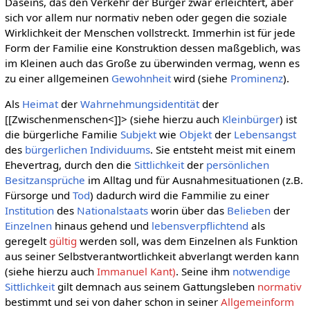
Daseins, das den Verkehr der Bürger zwar erleichtert, aber
sich vor allem nur normativ neben oder gegen die soziale
Wirklichkeit der Menschen vollstreckt. Immerhin ist für jede
Form der Familie eine Konstruktion dessen maßgeblich, was
im Kleinen auch das Große zu überwinden vermag, wenn es
zu einer allgemeinen
Gewohnheit
wird (siehe
Prominenz
).
Als
Heimat
der
Wahrnehmungsidentität
der
[[Zwischenmenschen<]]> (siehe hierzu auch
Kleinbürger
) ist
die bürgerliche Familie
Subjekt
wie
Objekt
der
Lebensangst
des
bürgerlichen Individuums
. Sie entsteht meist mit einem
Ehevertrag, durch den die
Sittlichkeit
der
persönlichen
Besitzansprüche
im Alltag und für Ausnahmesituationen (z.B.
Fürsorge und
Tod
) dadurch wird die Fammilie zu einer
Institution
des
Nationalstaats
worin über das
Belieben
der
Einzelnen
hinaus gehend und
lebensverpflichtend
als
geregelt
gültig
werden soll, was dem Einzelnen als Funktion
aus seiner Selbstverantwortlichkeit abverlangt werden kann
(siehe hierzu auch
Immanuel Kant)
. Seine ihm
notwendige
Sittlichkeit
gilt demnach aus seinem Gattungsleben
normativ
bestimmt und sei von daher schon in seiner
Allgemeinform