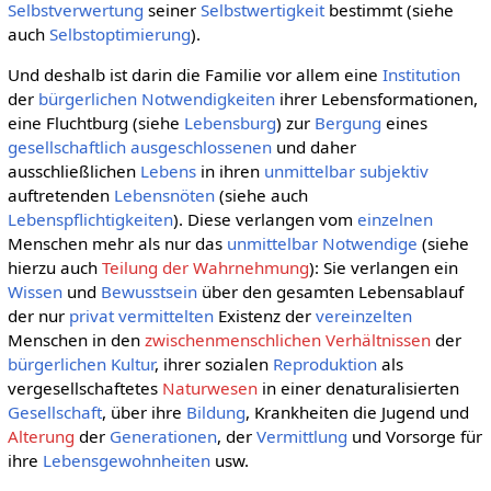
Selbstverwertung
seiner
Selbstwertigkeit
bestimmt (siehe
auch
Selbstoptimierung
).
Und deshalb ist darin die Familie vor allem eine
Institution
der
bürgerlichen
Notwendigkeiten
ihrer Lebensformationen,
eine Fluchtburg (siehe
Lebensburg
) zur
Bergung
eines
gesellschaftlich
ausgeschlossenen
und daher
ausschließlichen
Lebens
in ihren
unmittelbar
subjektiv
auftretenden
Lebensnöten
(siehe auch
Lebenspflichtigkeiten
). Diese verlangen vom
einzelnen
Menschen mehr als nur das
unmittelbar
Notwendige
(siehe
hierzu auch
Teilung der Wahrnehmung
): Sie verlangen ein
Wissen
und
Bewusstsein
über den gesamten Lebensablauf
der nur
privat
vermittelten
Existenz der
vereinzelten
Menschen in den
zwischenmenschlichen Verhältnissen
der
bürgerlichen Kultur
, ihrer sozialen
Reproduktion
als
vergesellschaftetes
Naturwesen
in einer denaturalisierten
Gesellschaft
, über ihre
Bildung
, Krankheiten die Jugend und
Alterung
der
Generationen
, der
Vermittlung
und Vorsorge für
ihre
Lebensgewohnheiten
usw.