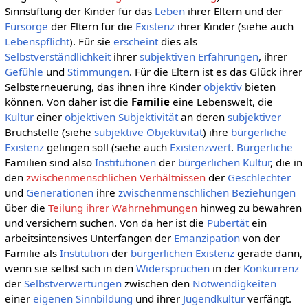
Sinnstiftung der Kinder für das
Leben
ihrer Eltern und der
Fürsorge
der Eltern für die
Existenz
ihrer Kinder (siehe auch
Lebenspflicht
). Für sie
erscheint
dies als
Selbstverständlichkeit
ihrer
subjektiven
Erfahrungen
, ihrer
Gefühle
und
Stimmungen
. Für die Eltern ist es das Glück ihrer
Selbsterneuerung, das ihnen ihre Kinder
objektiv
bieten
können. Von daher ist die
Familie
eine Lebenswelt, die
Kultur
einer
objektiven Subjektivität
an deren
subjektiver
Bruchstelle (siehe
subjektive Objektivität
) ihre
bürgerliche
Existenz
gelingen soll (siehe auch
Existenzwert
.
Bürgerliche
Familien sind also
Institutionen
der
bürgerlichen Kultur
, die in
den
zwischenmenschlichen Verhältnissen
der
Geschlechter
und
Generationen
ihre
zwischenmenschlichen Beziehungen
über die
Teilung ihrer Wahrnehmungen
hinweg zu bewahren
und versichern suchen. Von da her ist die
Pubertät
ein
arbeitsintensives Unterfangen der
Emanzipation
von der
Familie als
Institution
der
bürgerlichen
Existenz
gerade dann,
wenn sie selbst sich in den
Widersprüchen
in der
Konkurrenz
der
Selbstverwertungen
zwischen den
Notwendigkeiten
einer
eigenen
Sinnbildung
und ihrer
Jugendkultur
verfängt.