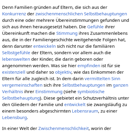
Denn Familien gründen auf Eltern, die sich aus der
Konkurrenz
der
zwischenmenschlichen
Selbstbehauptungen
durch eine oder mehrere Übereinstimmungen gefunden und
sich aus ihnen herausgesetzt haben. Die
Gefühle
ihrer
Übereinkunft machen die
Stimmung
ihres Zusammenlebens
aus, die in der Familiengeschichte weitgehende Folgen hat,
denn darunter
entwickeln
sich nicht nur die familiären
Selbstgefühle
der Eltern, sondern vor allem auch die
lebenswelten
der Kinder, die darin geboren oder
angenommen werden. Was sie hier
empfinden
ist für sie
existenziell
und daher so
objektiv
, wie das Einkommen der
Eltern für alle zugleich ist. In dem darin
vermittelten
Sinn
vergemeinschaften
sich ihre
Selbstbehauptungen
im
ganzen
Verhältnis
ihrer
Einstimmung
(siehe
symbiotische
Selbstbehauptung
). Diese gebietet ein Schutzverhältnis unter
den Gliedern der Familie und
entwickelt
sie zwangsläufig zu
einem besonders abgeschirmten
Lebensraum
, zu einer
Lebensburg
.
In einer Welt der
Zwischenmenschlichkeit
, worin der