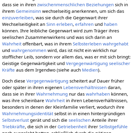
dass sie in ihren
zwischenmenschlichen Beziehungen
sich in
ihrem
Gemeinsinn
wechselseitig anerkennen, um sich das
einzuverleiben
, was sie durch die Gegenwart ihrer
Wechselseitigkeit an
Sinn
erleben
,
erfahren
und
haben
können. Ihre leibliche Gegenwart wird zum Träger ihres
seelischen Zusammenwirkens und was sich darin an
Wahrheit
offenbart, was in ihrem
Selbsterleben
wahrgehabt
und
wahrgenommen
wird, das ist nicht ein wirklich nur
stofflicher Leib, sondern vor allem das, was er mit sich bringt:
Geistige Gegenwärtigkeit und
Vergegenwärtigung
seelischer
Kräfte
aus dem Irgendwo (siehe auch
Medien
).
Doch diese
Vergegenwärtigung
scheitert auf Dauer früher
oder später in ihren eigenen
Lebensverhältnissen
daran,
dass sie in ihrer
Wahrnehmung
nur das
wahrhaben
können,
was ihre scheinbare
Wahrheit
in ihren Lebensverhältnissen,
besonders in denen der Kleinfamilie verliert, wodurch ihre
Wahrnehmungsidentität
selbst in in einen hintergründigen
Selbstverlust
gerät und sich die
seelischen
Anteile ihrer
Triebkräfte
, die sich in der
Getriebenheit
ihrer
Selbstgefühle