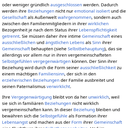
oder weniger gründlich
ausgeschlossen
werden. Dadurch
werden ihre
Beziehungen
nicht nur
emotional
isoliert
und die
Gesellschaft
als Außenwelt
wahrgenommen
, sondern auch
zwischen den Familienmitgliedern in ihrer
wirklichen
Bezogenheit je nach dem Status ihrer
Lebenspflichtigkeit
getrennt
. Sie müssen daher ihre intime
Gemeinschaft
eines
ausschließlichen
und
ängstlichen
Lebens
als
Sinn
ihrer
Gemeinschaft
behaupten (siehe
Selbstbehauptung
), das sie
allerdings vor allem nur in ihren vergemeinschafteten
Selbstgefühlen
vergegenwärtigen
können. Der Sinn ihrer
Beziehung wird durch die Form seiner
ausschließlichkeit
zu
einem mächtigen
Familiensinn
, der sich in den
erzieherischen Beziehungen
der Familie ausbreitet und
seinen Paternalismus
verwirklicht
.
Ihre
Vergegenwärtigung
bleibt von da her
unwirklich
, weil
sie sich in familiären
Beziehungen
nicht wirklich
vergemeinschaften kann. In dieser
Beziehung
bleiben und
bewähren sich die
Selbstgefühle
als Formation ihrer
Lebensangst
und machen aus der
Form
ihrer
Gemeinschaft