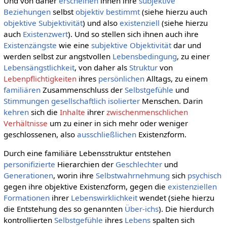
Und von daher
erscheinen
ihnen ihre
subjektive
Beziehungen
selbst
objektiv
bestimmt
(siehe hierzu auch
objektive Subjektivität
) und also
existenziell
(siehe hierzu
auch
Existenzwert
). Und so stellen sich ihnen auch ihre
Existenzängste
wie eine
subjektive Objektivität
dar und
werden selbst zur angstvollen
Lebensbedingung
, zu einer
Lebensängstlichkeit
, von daher als
Struktur
von
Lebenpflichtigkeiten
ihres
persönlichen
Alltags, zu einem
familiären
Zusammenschluss der
Selbstgefühle
und
Stimmungen
gesellschaftlich
isolierter
Menschen. Darin
kehren
sich die
Inhalte
ihrer
zwischenmenschlichen
Verhältnisse
um zu einer in sich mehr oder weniger
geschlossenen, also
ausschließlichen
Existenzform.
Durch eine familiäre Lebensstruktur entstehen
personifizierte
Hierarchien der
Geschlechter
und
Generationen
, worin ihre
Selbstwahrnehmung
sich
psychisch
gegen ihre objektive Existenzform, gegen die
existenziellen
Formationen
ihrer
Lebenswirklichkeit
wendet (siehe hierzu
die Entstehung des so genannten
Über-ichs
). Die hierdurch
kontrollierten
Selbstgefühle
ihres
Lebens
spalten sich