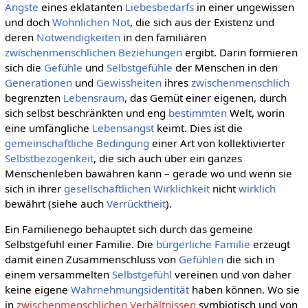
Ängste
eines eklatanten
Liebesbedarfs
in einer ungewissen
und doch
Wohnlichen
Not
, die sich aus der Existenz und
deren
Notwendigkeiten
in den familiären
zwischenmenschlichen Beziehungen
ergibt. Darin formieren
sich die
Gefühle
und
Selbstgefühle
der Menschen in den
Generationen
und
Gewissheiten
ihres
zwischenmenschlich
begrenzten
Lebensraum
, das Gemüt einer eigenen, durch
sich selbst beschränkten und eng
bestimmten
Welt, worin
eine umfängliche
Lebensangst
keimt. Dies ist die
gemeinschaftliche
Bedingung
einer Art von kollektivierter
Selbstbezogenkeit
, die sich auch über ein ganzes
Menschenleben bawahren kann – gerade wo und wenn sie
sich in ihrer
gesellschaftlichen
Wirklichkeit
nicht
wirklich
bewährt (siehe auch
Verrücktheit
).
Ein Familienego behauptet sich durch das gemeine
Selbstgefühl einer Familie. Die
bürgerliche
Familie
erzeugt
damit einen Zusammenschluss von
Gefühlen
die sich in
einem versammelten
Selbstgefühl
vereinen und von daher
keine eigene
Wahrnehmungsidentität
haben können. Wo sie
in
zwischenmenschlichen Verhältnissen
symbiotisch und von