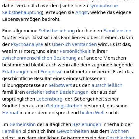
daher verbindlich werden (siehe hierzu
symbiotische
Selbstbehauptung
), erzeugen sie
Angst
, welche das eigene
Lebensvermögen bedroht.
Eine allgemeine
Selbstbeziehung
durch einen
Familiensinn
"außer Haus" lässt sich als Familien-Ego beschreiben, das in
der
Psychoanalyse
als
Über-Ich
verstanden
wird. Es ist das,
was im Hintergrund einer
Persönlichkeit
in ihrer
zwischenmenschlichen Beziehung
auf andere Menschen
bestimmend bleibt, auch wenn alle dem zugrunde liegende
Erfahrungen
und
Ereignisse
nicht mehr existieren. Es ist das
geschichtliche Resultat eines eingeschlossenen
Bildungsprozesse an
Selbstwert
aus den
ausschließlich
familiären
erzieherischen Beziehungen
, der aus der
ursprünglichen
Lebensburg
, der Geborgenheit seiner
Kindheit heraus ein
Geltungsstreben
bestimmt, das seine
Heimat
in einer dem entsprechend
heilen Welt
sucht.
Im
Gemeinsinn
der alltäglichen
Beziehungen
innerhalb der
Familien
bilden sich ihre
Gewohnheiten
aus dem
Wohnen
selbst, aus dem sinnlichen Beisammensein der
Geschlechter