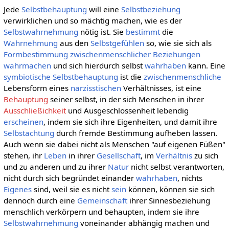
Jede
Selbstbehauptung
will eine
Selbstbeziehung
verwirklichen und so mächtig machen, wie es der
Selbstwahrnehmung
nötig ist. Sie
bestimmt
die
Wahrnehmung
aus den
Selbstgefühlen
so, wie sie sich als
Formbestimmung
zwischenmenschlicher Beziehungen
wahrmachen
und sich hierdurch selbst
wahrhaben
kann. Eine
symbiotische
Selbstbehauptung
ist die
zwischenmenschliche
Lebensform eines
narzisstischen
Verhältnisses, ist eine
Behauptung
seiner selbst, in der sich Menschen in ihrer
Ausschließichkeit
und Ausgeschlossenheit lebendig
erscheinen
, indem sie sich ihre Eigenheiten, und damit ihre
Selbstachtung
durch fremde Bestimmung aufheben lassen.
Auch wenn sie dabei nicht als Menschen "auf eigenen Füßen"
stehen, ihr
Leben
in ihrer
Gesellschaft
, im
Verhältnis
zu sich
und zu anderen und zu ihrer
Natur
nicht selbst verantworten,
nicht durch sich begründet einander
wahrhaben
, nichts
Eigenes
sind, weil sie es nicht
sein
können, können sie sich
dennoch durch eine
Gemeinschaft
ihrer Sinnesbeziehung
menschlich verkörpern und behaupten, indem sie ihre
Selbstwahrnehmung
voneinander abhängig machen und