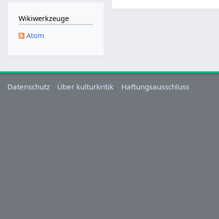
M
a
Wikiwerkzeuge
i
Atom
2
0
2
5
Datenschutz
Über kulturkritik
Haftungsausschluss