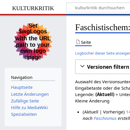
kulturkritik
Faschistischem:
Seite
Logbücher dieser Seite anzeige
Versionen filtern
Navigation
Auswahl des Versionsunter
Hauptseite
Eingabetaste oder die Sch
Letzte Änderungen
Legende:
(Aktuell)
= Unter
Kleine Änderung
Zufällige Seite
Hilfe zu MediaWiki
Aktuell
Vorherige
1
Spezialseiten
nach
Faschismus
erstell
8
.