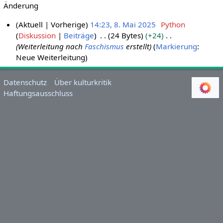
Änderung
Aktuell
Vorherige
14:23, 8. Mai 2025
Python
Diskussion
Beiträge
24 Bytes
+24
8
Weiterleitung nach
Faschismus
erstellt
Markierung
:
.
Neue Weiterleitung
M
a
i
Datenschutz
Über kulturkritik
Haftungsausschluss
2
0
2
5