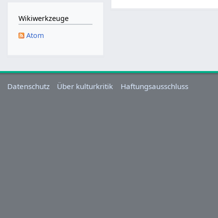
M
a
Wikiwerkzeuge
i
Atom
2
0
2
5
Datenschutz
Über kulturkritik
Haftungsausschluss