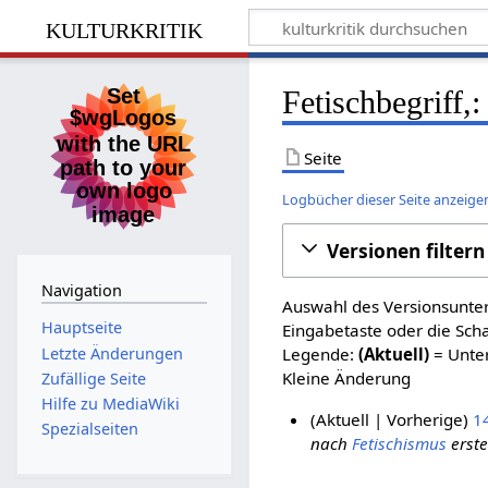
kulturkritik
Fetischbegriff,
Seite
Logbücher dieser Seite anzeige
Versionen filtern
Navigation
Auswahl des Versionsunter
Hauptseite
Eingabetaste oder die Sch
Letzte Änderungen
Legende:
(Aktuell)
= Unter
Kleine Änderung
Zufällige Seite
Hilfe zu MediaWiki
Aktuell
Vorherige
1
Spezialseiten
nach
Fetischismus
erstel
8
.