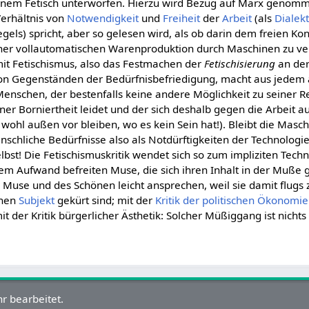
einem Fetisch unterworfen. Hierzu wird Bezug auf Marx genom
rhältnis von
Notwendigkeit
und
Freiheit
der
Arbeit
(als
Dialekt
gels) spricht, aber so gelesen wird, als ob darin dem freien 
iner vollautomatischen Warenproduktion durch Maschinen zu ve
it Fetischismus, also das Festmachen der
Fetischisierung
an der
on Gegenständen der Bedürfnisbefriedigung, macht aus jedem
enschen, der bestenfalls keine andere Möglichkeit zu seiner R
ner Borniertheit leidet und der sich deshalb gegen die Arbeit 
 wohl außen vor bleiben, wo es kein Sein hat!). Bleibt die Masc
schliche Bedürfnisse also als Notdürftigkeiten der Technologi
elbst! Die Fetischismuskritik wendet sich so zum impliziten Tech
m Aufwand befreiten Muse, die sich ihren Inhalt in der Muße gi
r Muse und des Schönen leicht ansprechen, weil sie damit flug
chen
Subjekt
gekürt sind; mit der
Kritik der politischen Ökonomie
t der Kritik bürgerlicher Ästhetik: Solcher Müßiggang ist nichts
r bearbeitet.