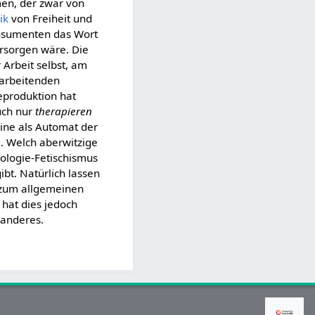
men, der zwar von
ik
von Freiheit und
Konsumenten das Wort
rsorgen wäre. Die
 Arbeit selbst, am
 arbeitenden
eproduktion hat
auch nur
therapieren
hine als Automat der
e. Welch aberwitzige
nologie-Fetischismus
bt. Natürlich lassen
s zum allgemeinen
hat dies jedoch
 anderes.