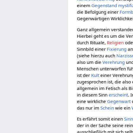
einem
Gegenstand
mystifi
die Befolgung einer
Form
Gegenwärtigen Wirklichkei
Ganz allgemein verstanden
Hierbei geht es um die Ver
durch Rituale,
Religien
od
Sinnbild einer
Fixierung
an
(siehe hierzu auch
Narzis
also um die
Verehrung
und
Menschen unterworfen fühle
ist der
Kult
einer Verehrun
zugesprochen ist, die also
allgemein im Fetisch als B
in diesem Sinn
erscheint
. 
eine wirkliche
Gegenwart
das nur im
Schein
wie ein
Es erfährt somit einen
Sin
der in der Sache seine rein 
ausschließlich mit sich se