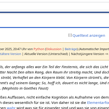
Quelltext anzeigen
er 2025, 20:47 Uhr von
Python
(
Diskussion
|
Beiträge
)
(Automatischer Import
ältere Version
| Aktuelle Version (Unterschied) | Nächstjüngere Version → 
ils, der anfangs alles war Ein Teil der Finsternis, die sich das Lich
tter Nacht Den alten Rang, den Raum ihr streitig macht, Und doch
es strebt, Verhaftet an den Körpern klebt. Von Körpern strömt's, d
mt's auf seinem Gange; So, hoff ich, dauert es nicht lange, Und
. (Mephisto in Goethes Faust)
loßes Auffassen, nicht einfache Kognition als Aufnahme von dem,
dieses wesentlich für sie ist. Von daher ist sie die
Elementarf
chen
wahr
wird was sie für einander sind und was sie von einan