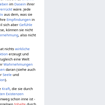
Leben
im
Dasein
ihrer
verrückt
wäre. Jede
iv
aus dem, was sie
 ihre
Empfindungen
in
eil sich aber
Gefühle
se, können sie nicht
hrnehmung
, also nicht
at nichts
wirkliche
ktion
erzeugt und
zugleich eine Welt
er
Wahrnehmungen
sen
daran (siehe auch
er
Seele
und
ion
).
e
Kraft
, die sie durch
ten
Existenzen
nweg schon inne ist -
einzelnen
Inhalte
durch