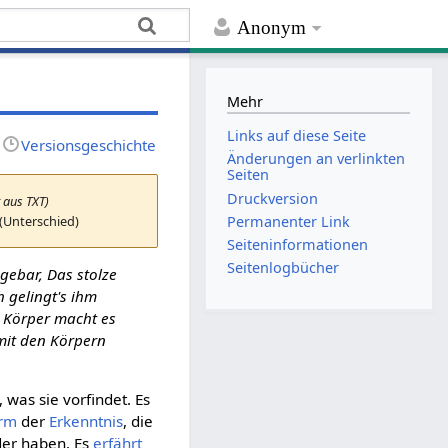
Anonym
Mehr
Links auf diese Seite
Versionsgeschichte
Änderungen an verlinkten
Seiten
Druckversion
 aus TXT)
(Unterschied)
Permanenter Link
Seiten­­informationen
Seitenlogbücher
t gebar, Das stolze
 gelingt's ihm
ie Körper macht es
 mit den Körpern
 was sie vorfindet. Es
orm
der
Erkenntnis
, die
der haben. Es
erfährt