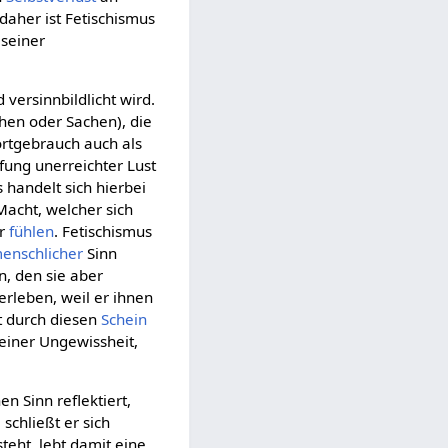
daher ist Fetischismus
 seiner
 versinnbildlicht wird.
chen oder Sachen), die
ortgebrauch auch als
fung unerreichter Lust
 handelt sich hierbei
Macht, welcher sich
er
fühlen
. Fetischismus
enschlicher
Sinn
n, den sie aber
erleben, weil er ihnen
 durch diesen
Schein
einer Ungewissheit,
n Sinn reflektiert,
 schließt er sich
teht, lebt damit eine