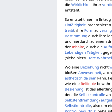
die
Wirklichkeit
ihrer
verdi
entsteht.
So entsteht hier im Entzug
Einfältigkeit
ihrer schiere
treibt
, ihre
Form
zu
verall
Bestimmung
durch ihre le
und hierdurch zu einem dr
der
Inhalte
, durch die
Auft
Lebendigen
Tätigkeit
gegen
(siehe hierzu
Tote Wahrn
Wo eine
Beziehung
nicht
w
bloßen
Anwesenheit
, auc
ästhetisch
da sein
kann. Fe
wie eine
Reliiquie
bewahrt 
Beziehung
ist das allerdin
den die
Selbstkontrolle
an 
Selbstentfremdung
)
aufge
Selbstkontrolle
, also um e
Kontrollbedürfnis
) behaup