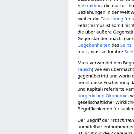
Abstraktion
, die nur für ih
Beziehungen in der Welt w
weil er die
Täuschung
für 
Fetischismus ist somit nic
die über äußere Gegenstä
Gegenständen macht (sie
Gegebenheiten
des
Seins
,
muss, was sie für ihre
Seel
Marx verwendet den Begriff
Tausch
) wie ein übermäch
gegenübertritt und worin d
nennt diese Erscheinung 
und Kapital) referierte Re
bürgerlichen Ökonomie
, 
gesellschaftlicher Wirklich
Begrifflichkeiten für subli
Der Begriff der
Fetischisie
unmittelbar entnommenen 
ist nicht nur die Adäquan