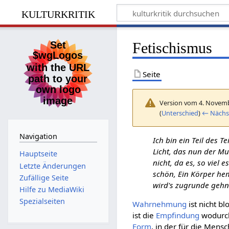
kulturkritik
Fetischismus
Seite
Version vom 4. Novemb
(
Unterschied
)
← Nächst
Navigation
Ich bin ein Teil des Te
Licht, das nun der Mu
Hauptseite
nicht, da es, so viel 
Letzte Änderungen
schön, Ein Körper hem
Zufällige Seite
wird's zugrunde gehn
Hilfe zu MediaWiki
Spezialseiten
Wahrnehmung
ist nicht b
ist die
Empfindung
wodurch 
Form
, in der für die Mens