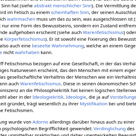
n Sinn hat (siehe
abstrakt menschlicher Sinn
). Die Vermittlung de
ird im Fetisch zu einem
scheinhaften
Sinn
, der seinen Ausschlu
sich
wahrmachen
muss um das zu sein, was ausgeschlossen ist 
ht nur eine Form des Bewusstseins, sondern ein Zustand entfrem
nde aufgehoben erscheint (siehe auch
Warenfetischismus
) ode
he
Körperfetischismus
). Er ist sowohl eine Fixierung des Bewuss
 also auch eine
beseelte
Wahrnehmung
, welche an einem Geg
e
nicht
wahrhaben
kann.
 Fetischismus bezogen auf eine Gesellschaft, in der das Verhä
tiges Naturwesen erscheint, das den Menschen mit einem eig
as gesellschaftliche Verhältnis der Menschen wie ein Verhältnis 
dann auch
Warenfetischismus
. Diese in seinen ökonomischen Sch
miniszenz an die Philosophiekritik hat keinen logischen Stellenw
wohl aber in der
Ideologiekritik
.
Ideologie
, die ja auf
Vorstellung
keit gründet, trägt wesentlich zu ihrer
Mystifikation
bei und biet
me Fetischismen.
rung
wurde von
Adorno
allerdings darüber hinaus auch zu eine
psychologischen Begrifflichkeit gewendet:
Verdinglichung
des
z des unmittelbar praktischen und daher unentwickelten Bewuss