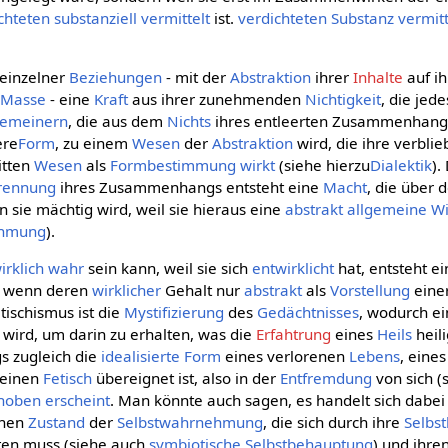
chteten
substanziell
vermittelt
ist.
verdichteten
Substanz
vermitt
 einzelner
Beziehungen
- mit der
Abstraktion
ihrer
Inhalte
auf i
n
Masse
- eine
Kraft
aus ihrer zunehmenden
Nichtigkeit
, die jed
gemeinern
, die aus dem
Nichts
ihres entleerten Zusammenhangs 
ere
Form
, zu einem
Wesen
der
Abstraktion
wird, die ihre verbl
itten
Wesen
als
Formbestimmung
wirkt
(siehe hierzu
Dialektik
).
rennung
ihres Zusammenhangs entsteht eine
Macht
, die über 
 sie mächtig wird, weil sie hieraus eine
abstrakt allgemeine
Wi
ehmung
).
irklich
wahr
sein kann, weil sie sich
entwirklicht
hat, entsteht ei
h wenn deren
wirklicher
Gehalt nur
abstrakt
als
Vorstellung
eine
tischismus ist die
Mystifizierung
des
Gedächtnisses
, wodurch e
wird, um darin zu erhalten, was die
Erfahtrung
eines
Heils
heili
gs zugleich die
idealisierte
Form
eines verlorenen
Lebens
, eine
einen
Fetisch
übereignet ist, also in der
Entfremdung
von sich (
hoben
erscheint
. Man könnte auch sagen, es handelt sich dabe
inen
Zustand
der
Selbstwahrnehmung
, die sich durch ihre
Selbst
ten muss (siehe auch
symbiotische Selbstbehauptung
) und ihre