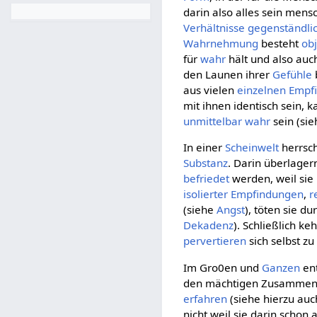
darin also alles sein mens
Verhältnisse
gegenständli
Wahrnehmung
besteht
obj
für
wahr
hält und also au
den Launen ihrer
Gefühle
aus vielen
einzelnen
Empf
mit ihnen identisch sein, 
unmittelbar
wahr
sein (si
In einer
Scheinwelt
herrsch
Substanz
. Darin überlager
befriedet
werden, weil sie
isolierter
Empfindungen
,
r
(siehe
Angst
), töten sie du
Dekadenz
). Schließlich ke
pervertieren
sich selbst 
Im Gro0en und
Ganzen
ent
den mächtigen Zusammenh
erfahren
(siehe hierzu au
nicht weil sie darin scho