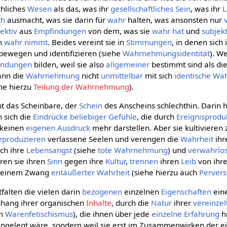
chliches
Wesen
als das, was ihr
gesellschaftliches
Sein
, was ihr
ch
ausmacht, was sie darin für
wahr
halten, was ansonsten nur
ektiv
aus
Empfindungen
von dem, was sie
wahr hat
und
subjekt
ch
wahr nimmt
. Beides vereint sie in
Stimmungen
, in denen sich
bewegen und identifizieren (siehe
Wahrnehmungsidentität
). W
indungen
bilden, weil sie also
allgemeiner
bestimmt sind als die
kann die
Wahrnehmung
nicht
unmittelbar
mit sich
identische
Wa
ehe hierzu
Teilung der Wahrnehmung
).
t das Scheinbare, der
Schein
des Anscheins schlechthin. Darin h
n sich die
Eindrücke
beliebiger
Gefühle
, die durch
Ereignisprodu
 keinen
eigenen
Ausdruck
mehr darstellen. Aber sie kultivieren 
eproduzieren
verlassene Seelen und verengen die
Wahrheit
ihr
rch ihre
Lebensangst
(siehe
tote Wahrnehmung
) und
verwahrlo
hren sie ihren
Sinn
gegen ihre
Kultur
,
trennen
ihren
Leib
von ihr
zu einem Zwang
entäußerter
Wahrheit
(siehe hierzu auch
Pervers
falten die vielen darin
bezogenen
einzelnen
Eigenschaften
ein
ang ihrer organischen
Inhalte
, durch die
Natur
ihrer
vereinzel
ch
Warenfetischismus
), die ihnen über jede
einzelne
Erfahrung
hi
n angelegt wäre, sondern weil sie erst im Zusammenwirken der 