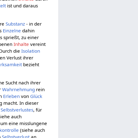
elt
ist und daraus
hre
Substanz
- in der
es
Einzelne
dahin
sprießt, zu einer
iebenen
Inhalte
vereint
 Durch die
Isolation
den Verlust ihrer
rksamkeit
bezieht
ne Sucht nach ihrer
r
Wahrnehmung
rein
in
Erleben
von
Glück
g macht. In dieser
s
Selbstverlustes
, für
siehe auch
i um eine misslungene
kontrolle
(siehe auch
n
Selbstverlust
an