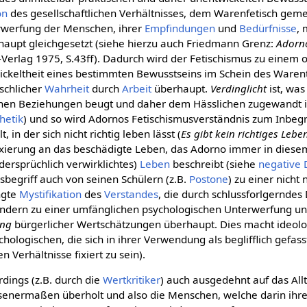
on
des gesellschaftlichen Verhältnisses, dem Warenfetisch geme
rwerfung der Menschen, ihrer
Empfindungen
und
Bedürfnisse
, 
haupt gleichgesetzt (siehe hierzu auch Friedmann Grenz:
Adorno
Verlag 1975, S.43ff). Dadurch wird der Fetischismus zu einem o
ickeltheit eines bestimmten Bewusstseins im Schein des Waren
schlicher
Wahrheit
durch
Arbeit
überhaupt.
Verdinglicht
ist, was
chen Beziehungen beugt und daher dem Hässlichen zugewandt i
hetik
) und so wird Adornos Fetischismusverständnis zum Inbegri
 in der sich nicht richtig leben lässt (
Es gibt kein richtiges Lebe
Fixierung an das beschädigte Leben, das Adorno immer in dies
idersprüchlich verwirklichtes)
Leben
beschreibt (siehe
negative 
sbegriff auch von seinen Schülern (z.B.
Postone
) zu einer nicht 
ngte
Mystifikation
des
Verstandes
, die durch schlussforlgernde
ondern zu einer umfänglichen psychologischen Unterwerfung un
ang
bürgerlicher Wertschätzungen überhaupt. Dies macht ideolog
ychologischen, die sich in ihrer Verwendung als beglifflich gefas
n Verhältnisse fixiert zu sein).
dings (z.B. durch die
Wertkritiker
) auch ausgedehnt auf das All
iesenermaßen überholt und also die Menschen, welche darin ihre