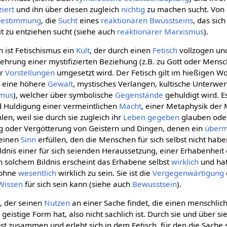
ziert
und ihn über diesen zugleich
nichtig
zu machen sucht. Von 
bestimmung
, die
Sucht
eines
reaktionären Bwusstseins
, das sich
t zu entziehen sucht (siehe auch
reaktionärer Marxismus
).
 ist Fetischismus ein
Kult
, der durch einen
Fetisch
vollzogen und
ehrung einer mystifizierten Beziehung (z.B. zu Gott oder Mens
er
Vorstellungen
umgesetzt wird. Der Fetisch gilt im hießigen W
 eine höhere
Gewalt
, mystisches Verlangen, kultische Unterwer
smus
), welcher über symbolische
Gegenstände
gehuldigt wird. Es
 Huldigung einer vermeintlichen
Macht
, einer Metaphysik der 
n, weil sie durch sie zugleich ihr
Leben
gegeben
glauben od
g oder Vergötterung von Geistern und Dingen, denen ein
überm
 einen
Sinn
erfüllen, den die Menschen für sich selbst nicht habe
ildnis einer für sich seienden Heraussetzung, einer Erhabenheit 
In solchem Bildnis erscheint das Erhabene selbst
wirklich
und hat
ohne
wesentlich
wirklich zu sein. Sie ist die
Vergegenwärtigung
Wissen
für sich sein kann (siehe auch
Bewusstsein
).
n
, der seinen
Nutzen
an einer Sache findet, die einen menschliche
geistige Form hat, also nicht sachlich ist. Durch sie und über sie
lbst zusammen und erlebt sich in dem Fetisch, für den die Sache s