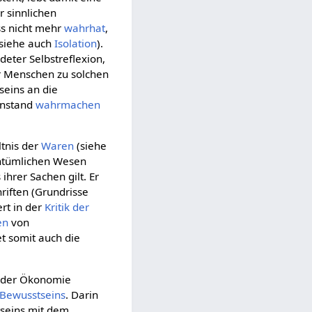
r sinnlichen
ss nicht mehr
wahrhat
,
(siehe auch
Isolation
).
deter Selbstreflexion,
r Menschen zu solchen
tseins an die
enstand
wahrmachen
ltnis der
Waren
(siehe
entümlichen Wesen
ihrer Sachen gilt. Er
riften (Grundrisse
ert in der
Kritik der
en
von
et somit auch die
r der Ökonomie
Bewusstseins
. Darin
tseins mit dem