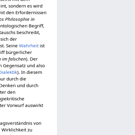
int, sondern es wird
mit den Erfordernissen
s Philosophie in
ntologischen Begriff,
tauschs beschreibt,
 sich der
st. Seine
Wahrheit
ist
ff bürgerlicher
n im falschen
). Der
em Gegensatz und also
Dialektik
). In diesem
nur durch die
s Denken und durch
ter den
iekritische
ster Vorwurf auswirkt
tagsverständnis von
 Wirklichkeit zu