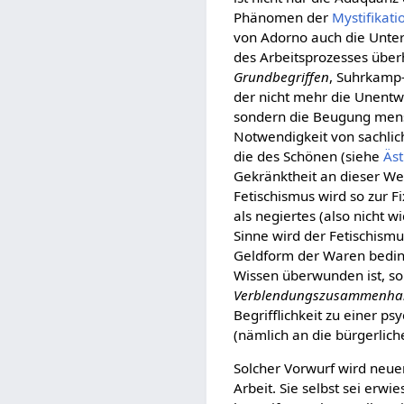
Phänomen der
Mystifikati
von Adorno auch die Unte
des Arbeitsprozesses über
Grundbegriffen
, Suhrkamp-
der nicht mehr die Unentw
sondern die Beugung men
Notwendigkeit von sachli
die des Schönen (siehe
Äst
Gekränktheit an dieser Welt,
Fetischismus wird so zur 
als negiertes (also nicht w
Sinne wird der Fetischismu
Geldform der Waren bedi
Wissen überwunden ist, s
Verblendungszusammenh
Begrifflichkeit zu einer ps
(nämlich an die bürgerliche
Solcher Vorwurf wird neuer
Arbeit. Sie selbst sei erw