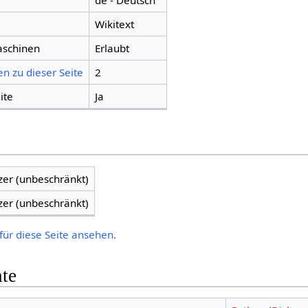
de - Deutsch
Wikitext
aschinen
Erlaubt
n zu dieser Seite
2
ite
Ja
zer (unbeschränkt)
zer (unbeschränkt)
für diese Seite ansehen.
hte