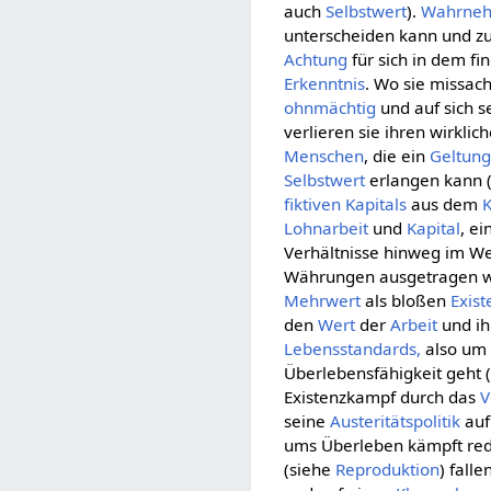
auch
Selbstwert
).
Wahrne
unterscheiden kann und zu
Achtung
für sich in dem fi
Erkenntnis
. Wo sie missac
ohnmächtig
und auf sich s
verlieren sie ihren wirklic
Menschen
, die ein
Geltung
Selbstwert
erlangen kann (
fiktiven Kapitals
aus dem
Lohnarbeit
und
Kapital
, ei
Verhältnisse hinweg im W
Währungen ausgetragen wi
Mehrwert
als bloßen
Exis
den
Wert
der
Arbeit
und i
Lebensstandards,
also um 
Überlebensfähigkeit geht 
Existenzkampf durch das
V
seine
Austeritätspolitik
auf
ums Überleben kämpft red
(siehe
Reproduktion
) fall