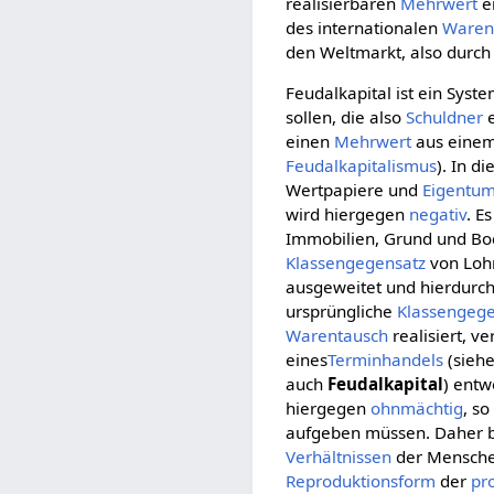
realisierbaren
Mehrwert
e
des internationalen
Waren
den Weltmarkt, also durch 
Feudalkapital ist ein Syst
sollen, die also
Schuldner
e
einen
Mehrwert
aus eine
Feudalkapitalismus
). In d
Wertpapiere und
Eigentum
wird hiergegen
negativ
. E
Immobilien, Grund und Bod
Klassengegensatz
von Loh
ausgeweitet und hierdurc
ursprüngliche
Klassengege
Warentausch
realisiert, v
eines
Terminhandels
(sieh
auch
Feudalkapital
) entw
hiergegen
ohnmächtig
, so
aufgeben müssen. Daher b
Verhältnissen
der Mensche
Reproduktionsform
der
pr