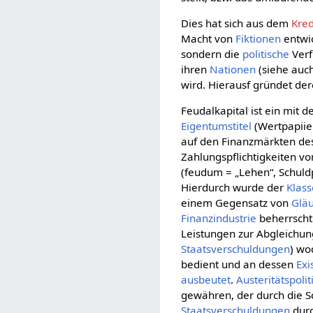
Dies hat sich aus dem
Kred
Macht von
Fiktionen
entwic
sondern die
politische
Verf
ihren
Nationen
(siehe auc
wird. Hierausf gründet d
Feudalkapital ist ein mit d
Eigentumstitel
(Wertpapiie
auf den Finanzmärkten d
Zahlungspflichtigkeiten v
(feudum = „Lehen“, Schuldp
Hierdurch wurde der
Klas
einem Gegensatz von
Glä
Finanzindustrie
beherrscht.
Leistungen zur Abgleichung
Staatsverschuldungen
) wo
bedient und an dessen
Exi
ausbeutet
.
Austeritätspolit
gewähren, der durch die S
Staatsverschuldungen
durc