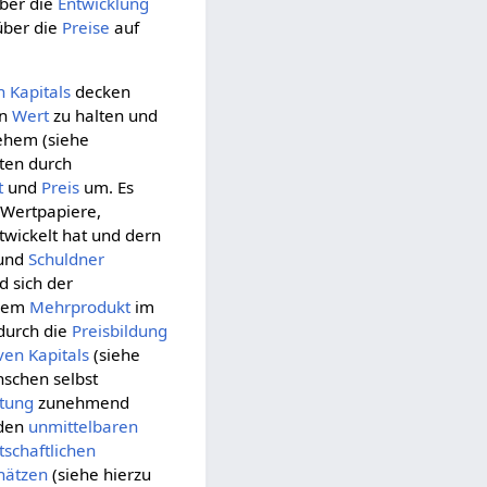
über die
Entwicklung
über die
Preise
auf
n Kapitals
decken
in
Wert
zu halten und
ehem (siehe
ten durch
t
und
Preis
um. Es
 Wertpapiere,
wickelt hat und dern
und
Schuldner
 sich der
dem
Mehrprodukt
im
durch die
Preisbildung
iven Kapitals
(siehe
schen selbst
htung
zunehmend
 den
unmittelbaren
tschaftlichen
hätzen
(siehe hierzu