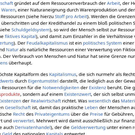
tschaft
gründet auf dem Ressourcenverbrauch der
Arbeit
, der H
n
Waren
, einer Naturaneignung durch Warenproduktion und d
Ressourcen (siehe hierzu
Stoff pro Arbeit
). Werden die Grenze
t
überschritten und der Kredithandel zu einem bloß politischen
(siehe
Schuldgeldsystem
), so wird der Mensch selbst zur Ressourc
ehe
fiktives Kapital
), und damit zum Einzahler in die Verhältnisse
ertung
). Der
Feudalkapitalismus
ist ein
politisches
System
einer
und
Natur
als natürliche Ressourcen einer Verwertung von Fikti
). Der Verbrauch von Menschen und Natur hat seine Grenze nur
ens
überhaupt.
höchste Kapitalform des
Kapitalismus
, die sich nurmehr als Rech
dwerts
durch
Eigentumstitel
darstellt, die lediglich aus der Gew
n
Ressourcen für die
Notwendigkeiten
der
Existenz
beruht. Die g
sprodukte
, sondern auf einem
Existenzwert
, der sich selbst un
Existenzen
der
Realwirtschaft
richtet. Was
wesentlich
das
Materi
en
Gesellschaft
ist, damit das praktische
Leben
der Menschen au
tische
Recht
des
Privateigentums
über die
Preise
für Gebühren, 
rt und
verwertet
. Mehrwert wird damit ausschließlich zur finan
he auch
Derivatenhandel
), der die
Geldverwertung
unter einen r
de
Geld
des nationalen
Kapitals
entwertet.