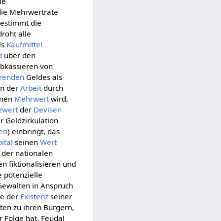
ie
die Mehrwertrate
bestimmt die
roht alle
ls
Kaufmittel
d
über den
bkassieren von
erenden
Geldes als
in der
Arbeit
durch
einen
Mehrwert
wird,
zwert
der
Devisen
 Geldzirkulation
en
) einbringt, das
pital
seinen
Wert
 der nationalen
n fiktionalisieren und
 potenzielle
 Gewalten in Anspruch
die der
Existenz
seiner
ten zu ihren Bürgern,
r Folge hat. Feudal