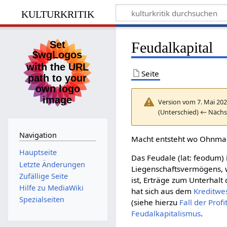
kulturkritik
Feudalkapital
Seite
Version vom 7. Mai 202
(Unterschied) ← Nächs
Navigation
Macht entsteht wo Ohnmac
Hauptseite
Das Feudale (lat: feodum) 
Letzte Änderungen
Liegenschaftsvermögens, 
Zufällige Seite
ist, Erträge zum Unterhalt
Hilfe zu MediaWiki
hat sich aus dem
Kreditwe
Spezialseiten
(siehe hierzu
Fall der Profi
Feudalkapitalismus
.