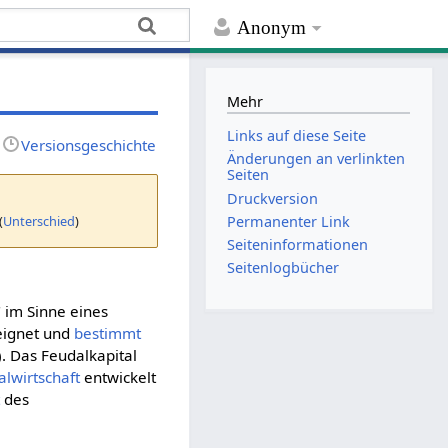
Anonym
Mehr
Links auf diese Seite
Versionsgeschichte
Änderungen an verlinkten
Seiten
Druckversion
(
Unterschied
)
Permanenter Link
Seiten­­informationen
Seitenlogbücher
 im Sinne eines
eignet und
bestimmt
). Das Feudalkapital
alwirtschaft
entwickelt
t
des