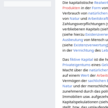
Die kapitalistische
Realwir
Produkten
in der
Form
vo
Verbrauch von
natürlichen
von
Natur
und
Arbeitskraf
Zahlungsverpflichtungen 
verbliebenen Kapitals (si
(siehe hierzu
Existenzverw
Ausbeutung
von Mensch 
(siehe
Existenzverwertung
in der
Vernichtung
des
Leb
Das
fiktive Kapital
ist die 
Privateigentums
eines
Gel
Macht über die
natürliche
auf einem
Wert
der
Arbeit
Vermögen der
sachlichen
Natur
und der menschlich
zunehmend durch das poli
Immobilien usw. aufgezeh
Kapitalspekulationen (sie
stellt, bzw. das umlaufen