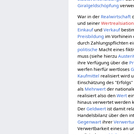
Giralgeldschöpfung
verwer
War in der
Realwirtschaft
d
und seiner
Wertrealsiation
Einkauf
und
Verkauf
bestim
Preisbildung
im Vorhinein
durch Zahlungspflichten e
politische
Macht eines fikt
muss (siehe hierzu
Austeri
ihre Verfügung über die
Pr
werfen hierfür wertloses
G
Kaufmittel
realisiert wird
Einschätzung des "Erfolgs
als
Mehrwert
der nationa
realisiert also den
Wert
ei
hinaus verwertet werden ka
Der
Geldwert
ist damit re
Handelsbilanz über den in
Gegenwart
ihrer
Verwertu
Verwertbarkeit eines an un