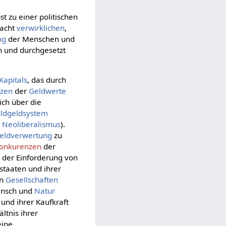
st zu einer politischen
Macht
verwirklichen
,
ng
der Menschen und
n und durchgesetzt
Kapitals
, das durch
nzen
der
Geldwerte
ich über die
uldgeldsystem
h
Neoliberalismus
).
eldverwertung
zu
onkurenzen
der
t
der Einforderung von
staaten und ihrer
en
Gesellschaften
nsch und
Natur
nd ihrer Kaufkraft
ältnis ihrer
eine