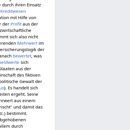
e durch ihren Einsatz
s
Kreditwesen
tion mit Hilfe von
r der
Profit
aus der
zwirtschaftliche
immt sich also nicht
tierenden
Mehrwert
im
Versicherungslogik der
danach
bewertet
, was
Geldwerte
sich
Staaten aus der
nschaft des fiktiven
olitische Gewalt der
us
). Es handelt sich
keiten ergeht. Seine
ehrwert aus einem
rischt" und damit das
tc.) bestimmt.
abgehobenen
 allem durch