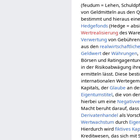
(feudum = Lehen, Schuldpf
von Geldmitteln aus den Q
bestimmt und hieraus eine
Hedgefonds
(Hedge = absi
Wertrealisierung
des Waren
Verwertung
von Gebühren
aus den
realwirtschaftlich
Geldwert
der
Währungen
,
Börsen und Ratingagenture
in der Risikoabwägung ihr
ermitteln lässt. Diese be
internationalen Wertegemei
Kapitals, der
Glaube
an de
Eigentumstitel
, die von de
hierbei um eine
Negativv
Macht beruht darauf, dass
Derivatenhandel
als Vorsc
Wertwachstum
durch
Eige
Hierdurch wird
fiktives Kap
Kreditwesen, das sich mit 