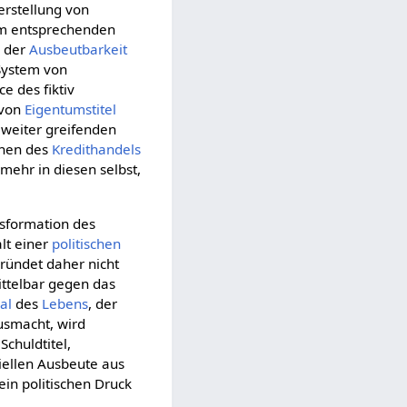
erstellung von
em entsprechenden
n der
Ausbeutbarkeit
 System von
e des fiktiv
 von
Eigentumstitel
 weiter greifenden
onen des
Kredithandels
mehr in diesen selbst,
tsformation des
alt einer
politischen
ründet daher nicht
mittelbar gegen das
al
des
Lebens
, der
smacht, wird
Schuldtitel,
ziellen Ausbeute aus
ein politischen Druck