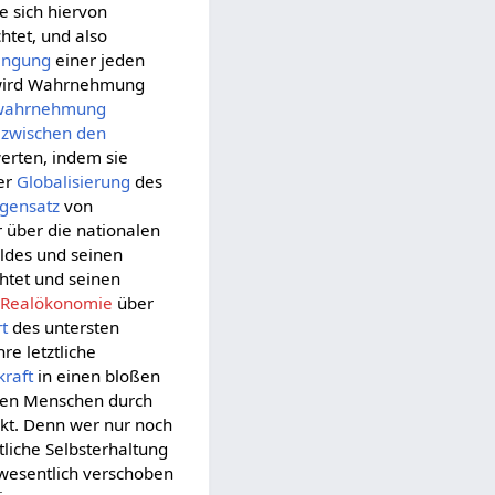
ie sich hiervon
htet, und also
ingung
einer jeden
, wird Wahrnehmung
twahrnehmung
zwischen den
erten, indem sie
der
Globalisierung
des
gensatz
von
r über die nationalen
ldes und seinen
htet und seinen
r
Realökonomie
über
t
des untersten
hre letztliche
kraft
in einen bloßen
den Menschen durch
kt. Denn wer nur noch
tliche Selbsterhaltung
wesentlich verschoben