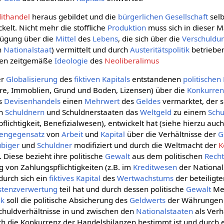
ithandel
heraus gebildet und die
bürgerlichen Gesellschaft
selb
kelt. Nicht mehr die stoffliche
Produktion
muss sich in dieser 
ügung über die
Mittel
des
Lebens
, die sich über die
Verschuldu
h
Nationalstaat
) vermittelt und durch
Austeritätspolitik
betriebe
eren zeitgemäße
Ideologie
des
Neoliberalimus
er
Globalisierung
des
fiktiven Kapitals
entstandenen
politischen
re, Immoblien, Grund und Boden, Lizensen) über die
Konkurre
es
Devisenhandels
einen
Mehrwert
des
Geldes
vermarktet, der s
on
Schuldnern
und Schuldnerstaaten das
Weltgeld
zu einem
Sch
flichtigkeit, Benefizialwesen), entwickelt hat (siehe hierzu auc
sengegensatz
von
Arbeit
und
Kapital
über die Verhältnisse der
G
ubiger
und
Schuldner
modifiziert und durch die Weltmacht der
K
 Diese bezieht ihre politische
Gewalt
aus dem politischen
Rech
 von Zahlungspflichtigkeiten (z.B. im
Kreditwesen
der National
durch sich ein
fiktives Kapital
des
Wertwachstums
der beteiligt
stenzverwertung
teil hat und durch dessen politische
Gewalt
Me
ik
soll die politische Absicherung des
Geldwerts
der Währungen u
chuldverhältnisse in und zwischen den
Nationalstaaten
als Verh
h die Konkurrenz der Handelsbilanzen bestimmt ist und durch 