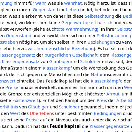
hmung
nimmt für
wahr
, was sie
wahrhat
. Nötig hierzu ist, dass s
gleich in ihrem
Gegenstand
ihr
Leben
findet, befindet und beac
ndet, was sie erkennt. Von daher ist diese
Selbstachtung
die
Bed
htet wird, wo Menschen keine
Gegenwärtigkeit
für sich finden
elbst verworfen (siehe auch
tote Wahrnehmung
). In ihrer
Selbs
hen
Gegenstand
und verwirklichen sich in einer
Selbstbeziehung
sstreben
nötig hat, um sich selbst in ihren
Beziehungen
zu verw
siehe hierzu
zwischenmenschliche Beziehung
). Es hat sich mit 
Klassengegensatz
der
bürgerlichen Gesellschaft
, dem
Klassenge
n
Klassengegensatz
von
Gläubigeur
nd
Schuldner
entwickelt, de
eltmaßstab in einem
Klassenkampf
um die Wertdeckung des Ge
rd, der sich gegen die Menschheit und die
Natur
insgesamt ric
tenzwert
eintreibt. Das Feudalkapital hat die
Klassenkämpfe
de
hre
Preise
hinaus entwickelt, indem es ihm nur noch um den
Wer
die Grenze der existenziellen Möglichkeit höchster
Armut
, um i
(siehe
Existenzwert
). Er hat den Kampf um den
Preis
der
Arbeits
erhältnis
von
Gläubiger
und
Schuldner
gewandelt, indem er je
 den
Wert
des
Überlebens
unter bestimmten
Bedingungen
drüc
uziert seine
Preise
auf ein Niveau, das auch unter die wirtschaf
en kann. Dadurch hat das
Feudalkapital
die
Klassengegensätze