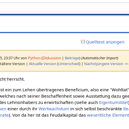
Quelltext anzeigen
5, 23:37 Uhr von
Python
(
Diskussion
|
Beiträge
)
(Automatischer Import)
tältere Version |
Aktuelle Version
(
Unterschied
) |
Nächstjüngere Version →
ht herrscht.
ist ein zum Lehen übertragenes Beneficium, also eine "Wohltat"
welches nach seiner Beschaffenheit sowie Ausstattung dazu ge
 des Lehnsinhabers zu erwirtschaften (siehe auch
Eigentumstitel
sen
einer durch ihr
Wertwachstum
in sich selbst beschränkte
Re
trate
). Von da her ist das Feudalkapital das
wesentliche
Elemen