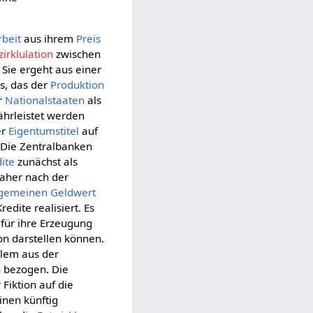
rbeit
aus ihrem
Preis
irklulation
zwischen
Sie ergeht aus einer
s, das der
Produktion
r
Nationalstaaten
als
ährleistet werden
er
Eigentumstitel
auf
 Die Zentralbanken
ite
zunächst als
daher nach der
lgemeinen
Geldwert
edite realisiert. Es
für ihre Erzeugung
on darstellen können.
llem aus der
 bezogen. Die
 Fiktion auf die
inen künftig