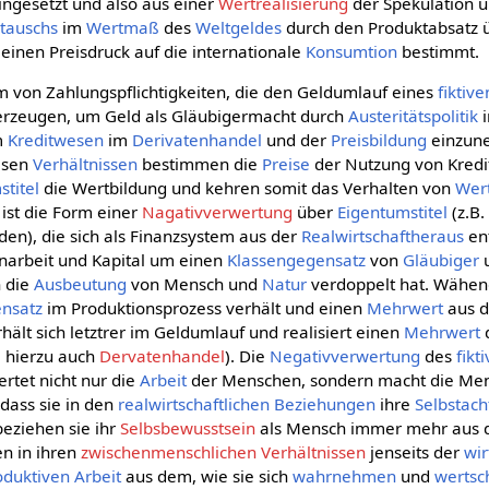
ingesetzt und also aus einer
Wertrealisierung
der Spekulation 
tauschs
im
Wertmaß
des
Weltgeldes
durch den Produktabsatz 
einen Preisdruck auf die internationale
Konsumtion
bestimmt.
em von Zahlungspflichtigkeiten, die den Geldumlauf eines
fiktive
rzeugen, um Geld als Gläubigermacht durch
Austeritätspolitik
m
Kreditwesen
im
Derivatenhandel
und der
Preisbildung
einzun
iesen
Verhältnissen
bestimmen die
Preise
der Nutzung von Kredi
stitel
die Wertbildung und kehren somit das Verhalten von
Wer
s ist die Form einer
Nagativverwertung
über
Eigentumstitel
(z.B.
en), die sich als Finanzsystem aus der
Realwirtschaftheraus
ent
narbeit und Kapital um einen
Klassengegensatz
von
Gläubiger
h die
Ausbeutung
von Mensch und
Natur
verdoppelt hat. Wähend
nsatz
im Produktionsprozess verhält und einen
Mehrwert
aus 
erhält sich letztrer im Geldumlauf und realisiert einen
Mehrwert
e hierzu auch
Dervatenhandel
). Die
Negativverwertung
des
fikt
ertet nicht nur die
Arbeit
der Menschen, sondern macht die Men
 dass sie in den
realwirtschaftlichen
Beziehungen
ihre
Selbstac
eziehen sie ihr
Selbsbewusstsein
als Mensch immer mehr aus
n in ihren
zwischenmenschlichen Verhältnissen
jenseits der
wir
oduktiven Arbeit
aus dem, wie sie sich
wahrnehmen
und
wertsc