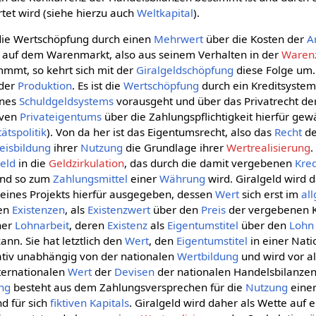
tet wird (siehe hierzu auch
Weltkapital
).
ie Wertschöpfung durch einen
Mehrwert
über die Kosten der
A
auf dem Warenmarkt, also aus seinem Verhalten in der
Warenz
mmt, so kehrt sich mit der
Giralgeldschöpfung
diese Folge um. 
 der
Produktion
. Es ist die
Wertschöpfung
durch ein Kreditsystem
ines
Schuldgeldsystems
vorausgeht und über das Privatrecht de
iven
Privateigentums
über die Zahlungspflichtigkeit hierfür gew
tätspolitik
). Von da her ist das Eigentumsrecht, also das
Recht
d
eisbildung
ihrer
Nutzung
die Grundlage ihrer
Wertrealisierung
.
eld
in die
Geldzirkulation
, das durch die damit vergebenen
Kred
 und so zum
Zahlungsmittel
einer
Währung
wird. Giralgeld wird 
" eines Projekts hierfür ausgegeben, dessen
Wert
sich erst im
al
len
Existenzen
, als
Existenzwert
über den
Preis
der vergebenen Kr
ner
Lohnarbeit
, deren
Existenz
als
Eigentumstitel
über den
Lohn
nn. Sie hat letztlich den
Wert
, den
Eigentumstitel
in einer Nati
lativ unabhängig von der nationalen
Wertbildung
und wird vor a
ternationalen
Wert
der
Devisen
der nationalen Handelsbilanzen
ng
besteht aus dem Zahlungsversprechen für die
Nutzung
einer
d für sich
fiktiven Kapitals
. Giralgeld wird daher als Wette auf e