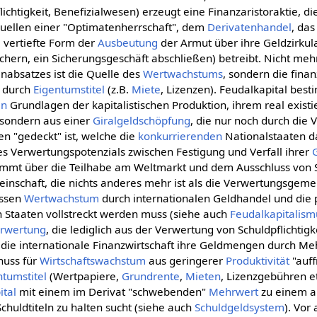
lichtigkeit, Benefizialwesen) erzeugt eine Finanzaristoraktie, di
uellen einer "Optimatenherrschaft", dem
Derivatenhandel
, da
 vertiefte Form der
Ausbeutung
der Armut über ihre Geldzirkula
chern, ein Sicherungsgeschäft abschließen) betreibt. Nicht meh
absatzes ist die Quelle des
Wertwachstums
, sondern die finan
 durch
Eigentumstitel
(z.B.
Miete
, Lizenzen). Feudalkapital best
en
Grundlagen der kapitalistischen Produktion, ihrem real exis
 sondern aus einer
Giralgeldschöpfung
, die nur noch durch die 
n "gedeckt" ist, welche die
konkurrierenden
Nationalstaaten 
es Verwertungspotenzials zwischen Festigung und Verfall ihrer
stimmt über die Teilhabe am Weltmarkt und dem Ausschluss von 
nschaft, die nichts anderes mehr ist als die Verwertungsgemei
ssen
Wertwachstum
durch internationalen Geldhandel und die p
n Staaten vollstreckt werden muss (siehe auch
Feudalkapitalism
erwertung
, die lediglich aus der Verwertung von Schuldpflichtig
 die internationale Finanzwirtschaft ihre Geldmengen durch M
huss für
Wirtschaftswachstum
aus geringerer
Produktivität
"auff
ntumstitel
(Wertpapiere,
Grundrente
,
Mieten
, Lizenzgebühren e
ital
mit einem im Derivat "schwebenden"
Mehrwert
zu einem 
Schuldtiteln zu halten sucht (siehe auch
Schuldgeldsystem
). Vor