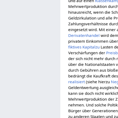
und auf einen
Klassenkam
Mehrwertproduktion durch
hinausreicht, wenn die Sc
Geldzirkulation und alle 
Zahlungsverhältnisse durc
eingesetzt wird. Mit eine
Derivatenhandel
wird dem
privatem Einkommen übe
fiktives Kapitalzu
Lasten d
Verschärfungen der
Preisb
der sich nicht mehr durch 
über die Nationalstaaten 
durch Gebühren aus bloß
bedrängt die Kaufkraft de
realisiert
(siehe hierzu
Neg
Geldentwertung ausgleiche
kann sie doch nicht wirkl
Mehrwertproduktion der Zu
nehmen. Und solche Poltik 
Bürger über Generationen 
zu anderen Staaten und z