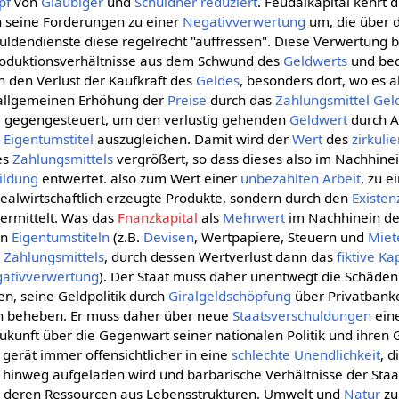
pf
von
Gläubiger
und
Schuldner
reduziert
. Feudalkapital kehrt d
 seine Forderungen zu einer
Negativverwertung
um, die über 
huldendienste diese regelrecht "auffressen". Diese Verwertung 
Produktionsverhältnisse aus dem Schwund des
Geldwerts
und bed
h den Verlust der Kaufkraft des
Geldes
, besonders dort, wo es a
r allgemeinen Erhöhung der
Preise
durch das
Zahlungsmittel
Gel
 gegengesteuert, um den verlustig gehenden
Geldwert
durch A
r
Eigentumstitel
auszugleichen. Damit wird der
Wert
des
zirkuli
es
Zahlungsmittels
vergrößert, so dass dieses also im Nachhine
ildung
entwertet. also zum Wert einer
unbezahlten Arbeit
, zu 
realwirtschaftlich erzeugte Produkte, sondern durch den
Existen
vermittelt. Was das
Fnanzkapital
als
Mehrwert
im Nachhinein der
en
Eigentumstiteln
(z.B.
Devisen
, Wertpapiere, Steuern und
Miet
s
Zahlungsmittels
, durch dessen Wertverlust dann das
fiktive Ka
ativverwertung
). Der Staat muss daher unentwegt die Schäden
n, seine Geldpolitik durch
Giralgeldschöpfung
über Privatbanke
ich beheben. Er muss daher über neue
Staatsverschuldungen
eine
kunft über die Gegenwart seiner nationalen Politik und ihren
gerät immer offensichtlicher in eine
schlechte Unendlichkeit
, 
hinweg aufgeladen wird und barbarische Verhältnisse der Staa
u deren Ressourcen aus Lebensstrukturen, Umwelt und
Natur
zu