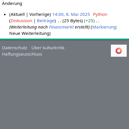
Änderung
Aktuell
Vorherige
14:00, 8. Mai 2025
Python
Diskussion
Beiträge
25 Bytes
+25
8
Weiterleitung nach
Finanzmarkt
erstellt
Markierung
:
.
Neue Weiterleitung
M
a
i
Datenschutz
Über kulturkritik
Haftungsausschluss
2
0
2
5