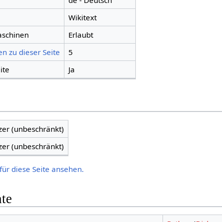
de - Deutsch
Wikitext
aschinen
Erlaubt
n zu dieser Seite
5
ite
Ja
zer (unbeschränkt)
zer (unbeschränkt)
für diese Seite ansehen.
hte