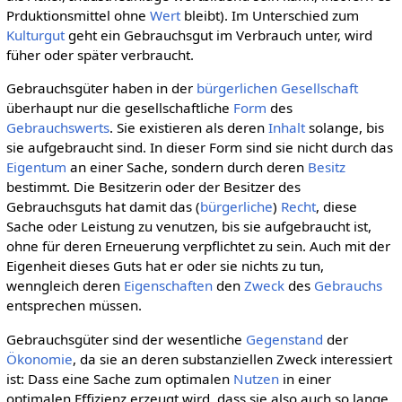
Prduktionsmittel ohne
Wert
bleibt). Im Unterschied zum
Kulturgut
geht ein Gebrauchsgut im Verbrauch unter, wird
füher oder später verbraucht.
Gebrauchsgüter haben in der
bürgerlichen Gesellschaft
überhaupt nur die gesellschaftliche
Form
des
Gebrauchswerts
. Sie existieren als deren
Inhalt
solange, bis
sie aufgebraucht sind. In dieser Form sind sie nicht durch das
Eigentum
an einer Sache, sondern durch deren
Besitz
bestimmt. Die Besitzerin oder der Besitzer des
Gebrauchsguts hat damit das (
bürgerliche
)
Recht
, diese
Sache oder Leistung zu venutzen, bis sie aufgebraucht ist,
ohne für deren Erneuerung verpflichtet zu sein. Auch mit der
Eigenheit dieses Guts hat er oder sie nichts zu tun,
wenngleich deren
Eigenschaften
den
Zweck
des
Gebrauchs
entsprechen müssen.
Gebrauchsgüter sind der wesentliche
Gegenstand
der
Ökonomie
, da sie an deren substanziellen Zweck interessiert
ist: Dass eine Sache zum optimalen
Nutzen
in einer
optimalen Effizienz erzeugt wird, dass sie also auch so lange