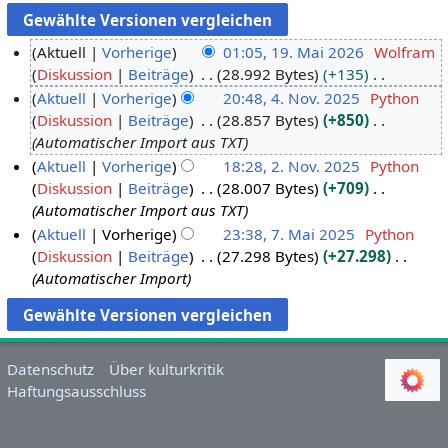
Aktuell
Vorherige
01:05, 19. Mai 2026
Wolfram
Diskussion
Beiträge
28.992 Bytes
+135
1
K
Aktuell
Vorherige
20:48, 4. Nov. 2025
Python
9
e
Diskussion
Beiträge
28.857 Bytes
+850
.
4
i
Automatischer Import aus TXT
M
.
n
Aktuell
Vorherige
18:28, 2. Nov. 2025
Python
a
N
e
Diskussion
Beiträge
28.007 Bytes
+709
2
i
o
B
Automatischer Import aus TXT
.
2
v
e
Aktuell
Vorherige
23:38, 7. Mai 2025
Python
N
0
e
a
Diskussion
Beiträge
27.298 Bytes
+27.298
7
o
2
m
r
Automatischer Import
.
v
6
b
b
M
e
e
e
a
m
r
i
i
b
2
t
Datenschutz
Über kulturkritik
2
e
0
u
Haftungsausschluss
0
r
2
n
2
2
5
g
5
0
s