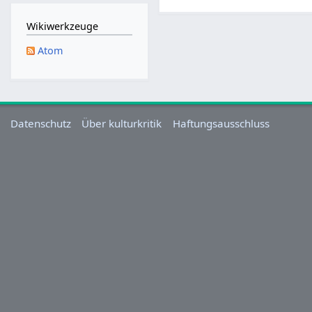
M
a
Wikiwerkzeuge
i
Atom
2
0
2
5
Datenschutz
Über kulturkritik
Haftungsausschluss