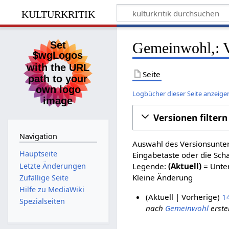
kulturkritik
Gemeinwohl,: V
Seite
Logbücher dieser Seite anzeige
Versionen filtern
Navigation
Auswahl des Versionsunter
Hauptseite
Eingabetaste oder die Sch
Letzte Änderungen
Legende:
(Aktuell)
= Unter
Kleine Änderung
Zufällige Seite
Hilfe zu MediaWiki
Aktuell
Vorherige
1
Spezialseiten
nach
Gemeinwohl
erstel
8
.