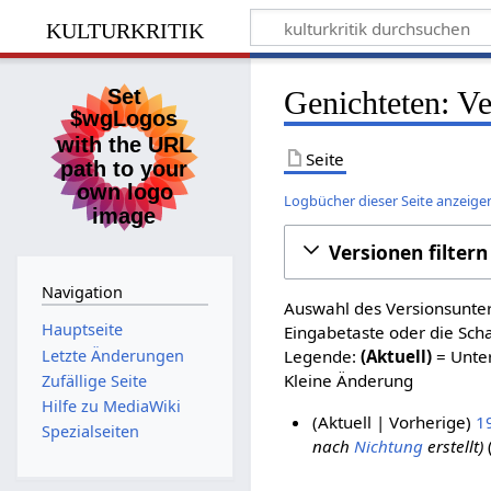
kulturkritik
Genichteten: Ve
Seite
Logbücher dieser Seite anzeige
Versionen filtern
Navigation
Auswahl des Versionsunter
Hauptseite
Eingabetaste oder die Sch
Letzte Änderungen
Legende:
(Aktuell)
= Unter
Kleine Änderung
Zufällige Seite
Hilfe zu MediaWiki
Aktuell
Vorherige
1
Spezialseiten
nach
Nichtung
erstellt
8
.