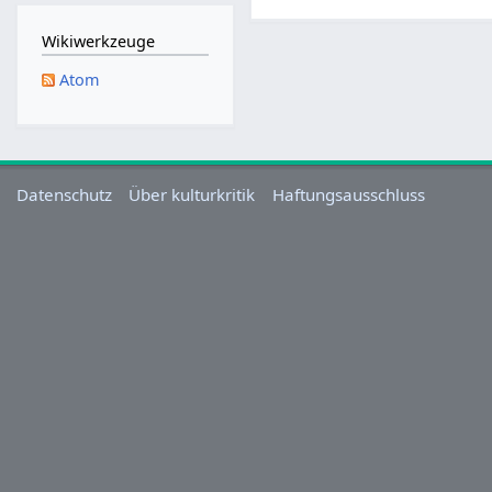
M
a
Wikiwerkzeuge
i
Atom
2
0
2
5
Datenschutz
Über kulturkritik
Haftungsausschluss