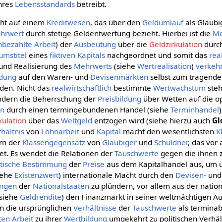
hres
Lebensstandards
betreibt.
ht auf einem
Kreditwesen
, das über den
Geldumlauf
als Gläubi
hrwert
durch stetige Geldentwertung bezieht. Hierbei ist die
Me
nbezahlte Arbeit
) der
Ausbeutung
über die
Geldzirkulation
durc
umstitel
eines
fiktiven Kapitals
nachgeordnet und somit das
rea
und Realisierung des
Mehrwerts
(siehe
Wertrealisation
)
verkehr
ldung
auf den Waren- und
Devisenmärkten
selbst zum tragenden
en. Nicht das
realwirtschaftlich
bestimmte
Wertwachstum
steh
ondern die Beherrschung der
Preisbildung
über Wetten auf die o
en
durch einen termingebundenen Handel (siehe
Terminhandel
kulation
über das
Weltgeld
entzogen wird (siehe hierzu auch
Gl
hältnis
von
Lohnarbeit
und
Kapital
macht den wesentlichsten
K
rn der
Klassengegensatz
von
Gläubiger
und
Schuldner
, das vor
tet. Es wendet die Relationen der
Tauschwerte
gegen die ihnen 
itische
Bestimmung
der
Preise
aus dem Kapitalhandel aus, um ü
iehe
Existenzwert
) internationale Macht durch den
Devisen-
un
ngen
der
Nationalstaaten
zu plündern, vor allem aus der natio
(siehe
Geldrendite
) den Finanzmarkt in seiner weltmächtigen 
n die ursprünglichen
Verhältnisse
der
Tauschwerte
als termina
ten Arbeit
zu ihrer
Wertbildung
umgekehrt zu politischen Verhäl