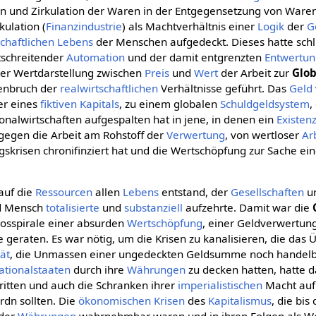
on und Zirkulation der Waren in der Entgegensetzung von Waren
kulation (
Finanzindustrie
) als Machtverhältnis einer
Logik
der
G
schaftlichen
Lebens
der Menschen aufgedeckt. Dieses hatte schl
tschreitender
Automation
und der damit entgrenzten
Entwertu
der Wertdarstellung zwischen
Preis
und
Wert
der Arbeit zur
Glob
enbruch der
realwirtschaftlichen
Verhältnisse geführt. Das
Geld
r eines
fiktiven Kapitals
, zu einem globalen
Schuldgeldsystem
,
alwirtschaften aufgespalten hat in jene, in denen ein
Existen
gegen die Arbeit am Rohstoff der
Verwertung
, von wertloser
Ar
gskrisen chronifinziert hat und die Wertschöpfung zur Sache ei
auf die
Ressourcen
allen
Lebens
entstand, der
Gesellschaften
u
 Mensch
totalisierte
und
substanziell
aufzehrte. Damit war die
losspirale einer absurden
Wertschöpfung
, einer Geldverwertun
geraten. Es war nötig, um die Krisen zu kanalisieren, die das
tät
, die Unmassen einer ungedeckten Geldsumme noch handelba
ationalstaaten
durch ihre
Währungen
zu decken hatten, hatte d
itten und auch die Schranken ihrer
imperialistischen
Macht au
dn sollten. Die
ökonomischen Krisen
des
Kapitalismus
, die bis