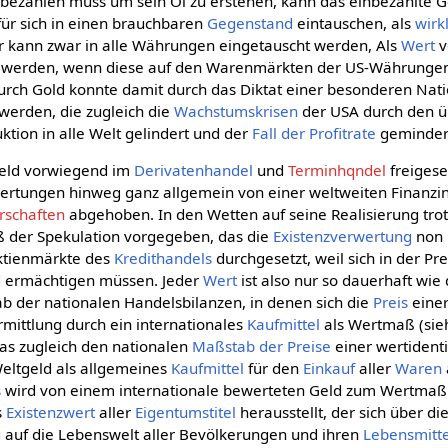
 bezahlen muss um sein Öl zu erstehen, kann das einbezahlte G
für sich in einen brauchbaren
Gegenstand
eintauschen, als
wirk
lar kann zwar in alle Währungen eingetauscht werden, Als
Wert
v
ert werden, wenn diese auf den Warenmärkten der US-Währunge
urch Gold konnte damit durch das Diktat einer besonderen Na
 werden, die zugleich die
Wachstumskrisen
der USA durch den ü
tion in alle Welt gelindert und der
Fall der Profitrate
geminder
geld vorwiegend im
Derivatenhandel
und
Terminhqndel
freigese
rtungen hinweg ganz allgemein von einer weltweiten Finanzin
rschaften
abgehoben. In den Wetten auf seine Realisierung trotz
ß der Spekulation vorgegeben, das die
Existenzverwertung
non 
Aktienmärkte des
Kredithandels
durchgesetzt, weil sich in der Pre
ermächtigen müssen. Jeder
Wert
ist also nur so dauerhaft wie 
ab der nationalen Handelsbilanzen, in denen sich die
Preis
eine
rmittlung durch ein internationales
Kaufmittel
als Wertmaß (si
as zugleich den nationalen
Maßstab der Preise
einer wertiden
eltgeld als allgemeines
Kaufmittel
für den
Einkauf
aller
Waren
s
wird von einem internationale bewerteten Geld zum Wertmaß
s
Existenzwert
aller
Eigentumstitel
herausstellt, der sich über di
auf die Lebenswelt aller Bevölkerungen und ihren
Lebensmitt