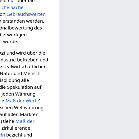
eld nur über die
liche
Sache
on
Gebrauchswerten
n erstanden werden.
tionalbewertung des
berwertigen
t wurde.
tzt und wird über die
dustrie betrieben und
 realwirtschaftlichen
Natur und Mensch
isbildung alle
die Spekulation auf
r jeden Währung
ehe
Maß der Werte
)
tischen Weltwährung
auf allen Märkten
 (siehe
Maß der
e zirkulierende
eln
bezieht und