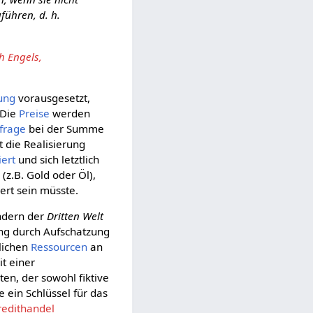
führen, d. h.
h Engels,
dung
vorausgesetzt,
 Die
Preise
werden
frage
bei der Summe
 die Realisierung
iert
und sich letztlich
 (z.B. Gold oder Öl),
ert sein müsste.
ndern der
Dritten Welt
ung durch Aufschatzung
rlichen
Ressourcen
an
t einer
ten, der sowohl fiktive
 ein Schlüssel für das
redithandel