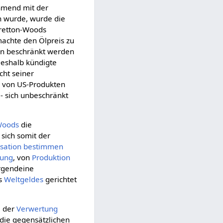
ehmend mit der
wurde, wurde die
Bretton-Woods
achte den Ölpreis zu
rn beschränkt werden
Deshalb kündigte
ht seiner
e
von US-Produkten
- sich unbeschränkt
Woods
die
sich somit der
sation
bestimmen
dung
, von
Produktion
rgendeine
es
Weltgeldes
gerichtet
m
der
Verwertung
die gegensätzlichen