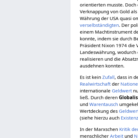
orientierten musste. Doch
Verknappung von Gold als 
Währung der USA quasi om
verselbständigten
. Der po
einem Machtinstrument der
konnte, indem sie durch B
Präsident Nixon 1974 die 
Landeswährung, wodurch 
realisieren und die Absat
ausdehnen konnten.
Es ist kein
Zufall
, dass in 
Realwirtschaft
der
Nation
internationale
Geldwert
nu
ließ. Durch deren
Globali
und
Warentausch
umgekeh
Wertdeckung des
Geldwer
(siehe hierzu auch
Existen
In der Marxschen
Kritik d
menschlicher
Arbeit
und
N