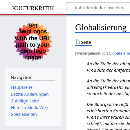
kulturkritik
Globalisierung
Seite
(Weitergeleitet von
Globalisieru
An die Stelle der alt
Produkte der entfernt
Navigation
An die Stelle der alt
allseitiger Verkehr, 
Hauptseite
so auch in der geistig
Letzte Änderungen
Zufällige Seite
Die Bourgeoisie reißt
Hilfe zu MediaWiki
erleichterten Kommuni
Spezialseiten
Preise ihrer Waren si
schießt, mit der sie 
zwingt. Sie zwingt al