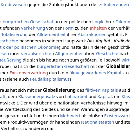
m
Kreditwesen
gegen die Zahlungsfunktionen der
zirkulierenden
ie
bürgerlichen Gesellschaft
in der politischen
Logik
ihrer
Dilem
rtiefenden
Verkehrung
von der
Form
zu den
Inhalten
der Verhält
r
Totalisierung
der
Allgemeinheit
ihrer
Abstraktionen
geführt. E
eschichte
besonders in seinem Hauptwerk
Das Kapital - Kritik d
itik der politischen Ökonomie
) und hatte darin deren geschichtl
esen
ihrer
veräußerlichten
Allgemeinheit
ihrer
Geschichte
nach
täußerung
die sich bis heute noch zum größten Teil sowohl
wirt
rüber hat sich die
bürgerlichen Gesellschaft
mit der
Globalisie
einer
Existenverwertung
durch ein
fiktiv gewordenes Kapital
zu 
lt (siehe auch
Feudalkapitalismus
)
raus hat sich mit der
Globalisierung
des
fiktiven Kapitals
aus 
aft
, dem
Klassengegensatz
von
Lohnarbeit
und
Kapital
, ein
Kla
ntwickelt. Der wird über die nationalen Verhältnisse hinweg i
e Wertdeckung des Geldes und seinen Währungen ausgetragen,
insgesamt richtet und seinen
Mehrwert
als bloßen
Existenzwer
 dem Produktivvermögen dr handelnden
Nationalstaaten
und ste
erhältnis zu anderen dar.