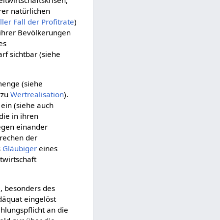
twirtschaftskrisen,
rer natürlichen
ler Fall der Profitrate
)
ihrer Bevölkerungen
es
rf sichtbar (siehe
dmenge (siehe
erzu
Wertrealisation
).
ein (siehe auch
ie in ihren
gen einander
rechen der
s
Gläubiger
eines
twirtschaft
e, besonders des
däquat eingelöst
hlungspflicht an die