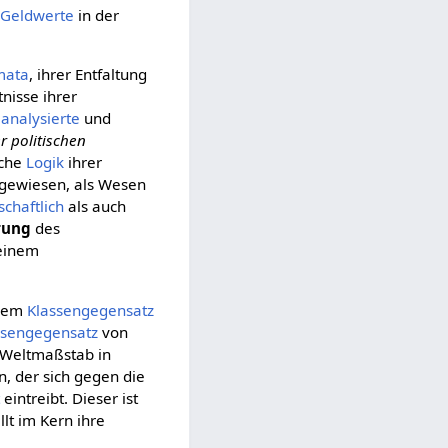
Geldwerte
in der
mata
, ihrer Entfaltung
nisse ihrer
r
analysierte
und
er politischen
iche
Logik
ihrer
gewiesen, als Wesen
schaftlich
als auch
rung
des
einem
dem
Klassengegensatz
ssengegensatz
von
m Weltmaßstab in
 der sich gegen die
t
eintreibt. Dieser ist
llt im Kern ihre