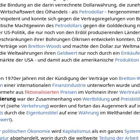
 die Bindung an die darin verrechnete Dollarwährung, die zun
Wirtschaftswert des Ölhandels - als
Petrodollar
- hergenommen 
nipotent und konnte sich gegen die Vertragsregelungen von 
litische Machtgewinn des
Petrodollars
gegen die Golddeckung m
 US-Politik, die nur noch von den Erdöl produzierenden Lände
eschränkungen ihrer Bohrungen Ölkrisen entwickeln konnten. 
Verträge von
Bretton-Woods
und machte den Dollar zur Weltmac
die Weltwährungen ihren
Geldwert
nur noch durch ein
Einkäuf
zmärkte der USA - und damit auch die amerikanische
Produktion
den 1970er Jahren mit der Kündigung der Verträge von
Bretton-
en
einer internationalen
Finanzindustrie
unterworfen wurde und 
rmehr aus
fiktionalisierten
Preisen
im Vorhinein ihrer
Wertreali
sierung
war der Zusammenhang von
Wertbildung
und
Preisbil
rt (siehe
Verkehrung
) worden und fortan das Augenmerk auf i
ts
durch die
Eigentumstitel
auf eine
Währung
im Welthandel d
zwert
).
er politischen Ökonomie
wird
Kapitalismus
als ein ganzes
Syste
atur
abgehandelt, worin durch die weltweite
Teilung der Arbeit