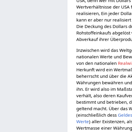
USA, denn wer mit Dollars
Wertverhältnisse der USA 
realisieren, Ein jeder Dol
kann er aber nur realisi
Die Deckung des Dollars d
Rohstoffeinkaufs abgelöst
Abverkauf ihrer Überproduk
Inzwischen wird das Welt
nationalen Werte und Bewe
von den nationalen
Realwi
Herkunft wird ein Wertma
beherrscht und über die 
Währungen bewähren und 
ihn. Er wird also im Maßst
verhält, also deren Kaufve
bestimmt und betrieben, d
geltend macht. Über das W
(einschließlich dess
Gelde
Werte
) aller Existenzen, al
Wertmasse einer Währung 