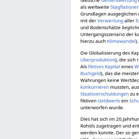
faktische
Geldentwertung
als weltweite
Stagflatione
Grundlagen ausgeglichen 
mit der
Verwertung
aller
E
und Bodenschätze
beglich
Untergangsszenario der kap
hierzu auch
Klimawandel
).
Die Globalisierung des Kap
Überproduktion
), die sich
Als
fiktives Kapital
eines
W
Buchgeld
), das die meist
Währungen keine Wertdec
konkurrieren
mussten, aus 
Staatsverschuldungen
zu 
fiktiven
Geldwerts
ein
Sch
unterworfen wurde.
Dies hat sich im 20.Jahrhu
Rohöls zugetragen und ent
werden konnte. Der so g