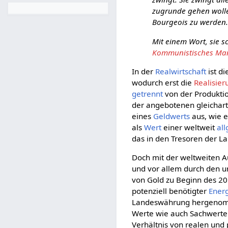
zugrunde gehen wollen;
Bourgeois zu werden
Mit einem Wort, sie s
Kommunistisches Mani
In der
Realwirtschaft
ist d
wodurch erst die
Realisier
getrennt
von der Produkti
der angebotenen gleichar
eines
Geldwerts
aus, wie 
als
Wert
einer weltweit
al
das in den Tresoren der L
Doch mit der weltweiten 
und vor allem durch den
von Gold zu Beginn des 20
potenziell benötigter
Ener
Landeswährung hergenomm
Werte wie auch Sachwerte 
Verhältnis von realen und