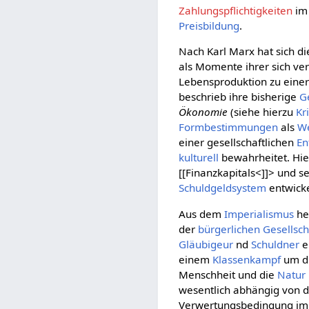
Zahlungspflichtigkeiten
i
Preisbildung
.
Nach Karl Marx hat sich d
als Momente ihrer sich ve
Lebensproduktion zu eine
beschrieb ihre bisherige
G
Ökonomie
(siehe hierzu
Kr
Formbestimmungen
als
W
einer gesellschaftlichen
En
kulturell
bewahrheitet. Hie
[[Finanzkapitals<]]> und s
Schuldgeldsystem
entwicke
Aus dem
Imperialismus
he
der
bürgerlichen Gesellsch
Gläubigeur
nd
Schuldner
e
einem
Klassenkampf
um di
Menschheit und die
Natur
wesentlich abhängig von
Verwertungsbedingung im V