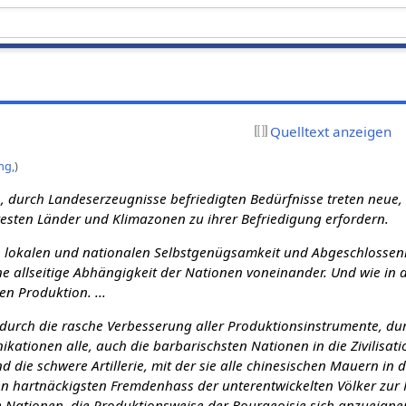
Quelltext anzeigen
ng,
)
en, durch Landeserzeugnisse befriedigten Bedürfnisse treten neue,
esten Länder und Klimazonen zu ihrer Befriedi­gung erfordern.
en lokalen und nationalen Selbstgenügsamkeit und Abgeschlossenhe
eine allseitige Abhängigkeit der Nationen voneinander. Und wie in 
en Produktion. ...
 durch die rasche Verbesserung aller Produktionsinstrumente, du
kationen alle, auch die barbarischsten Nationen in die Zivilisatio
nd die schwere Artillerie, mit der sie alle chinesischen Mauern in
den hartnäckigsten Fremdenhass der unterentwickelten Völker zur 
le Nationen, die Produktionsweise der Bourgeoisie sich anzueigne