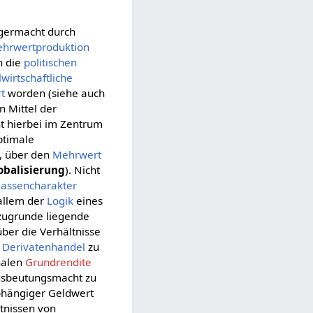
germacht durch
hrwertproduktion
h die
politischen
lwirtschaftliche
t
worden (siehe auch
 Mittel der
t hierbei im Zentrum
ptimale
), über den
Mehrwert
obalisierung
). Nicht
lassencharakter
 allem der
Logik
eines
zugrunde liegende
ber die Verhältnisse
d
Derivatenhandel
zu
nalen
Grundrendite
Ausbeutungsmacht zu
bhängiger Geldwert
tnissen von