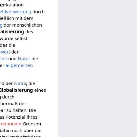
zirkulation
eldverwertung
durch
ießlich mit dem
ng
der menschlichen
alisierung
des
wurde selbst
 das die
zwert
der
beit
und
Natur
die
ner
allgemeinen
nd der
Natur
, die
Globalisierung
eines
g durch
 Übermaß der
r zu halten. Die
as Potenzial ihres
f
nationale
Grenzen
 dahin noch über die