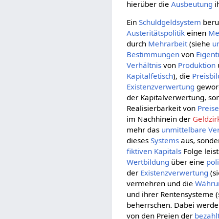
hierüber die
Ausbeutung
i
Ein
Schuldgeldsystem
beru
Austeritätspolitik
einen
Me
durch
Mehrarbeit
(siehe
u
Bestimmungen
von
Eigent
Verhältnis
von
Produktion
Kapitalfetisch
), die
Preisbi
Existenzverwertung
geword
der Kapitalverwertung, s
Realisierbarkeit von
Preis
im Nachhinein der
Geldzir
mehr das
unmittelbare
Ver
dieses
Systems
aus, sonde
fiktiven Kapitals
Folge leis
Wertbildung
über eine
pol
der
Existenzverwertung
(s
vermehren und die
Währu
und ihrer Rentensysteme 
beherrschen. Dabei werde
von den Preien der
bezahl