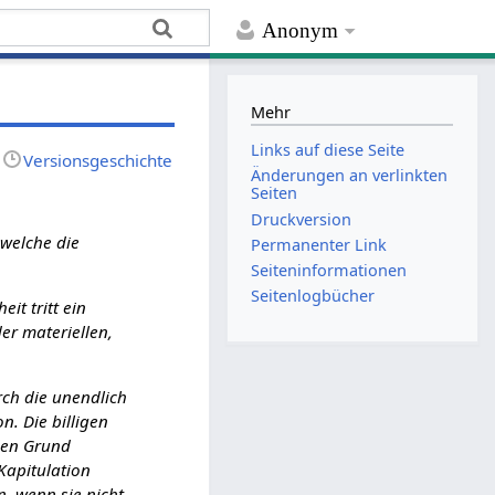
Anonym
Mehr
Links auf diese Seite
Versionsgeschichte
Änderungen an verlinkten
Seiten
Druckversion
 welche die
Permanenter Link
Seiten­­informationen
Seitenlogbücher
it tritt ein
der materiellen,
rch die unendlich
n. Die billigen
 den Grund
Kapitulation
n, wenn sie nicht