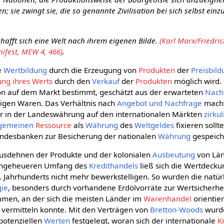
 sie zwingt sie, die so genannte Zivilisation bei sich selbst einzu
.
chafft sich eine Welt nach ihrem eigenen Bilde.
(Karl Marx/Friedric
fest, MEW 4, 466)
.
ie
Wertbildung
durch die Erzeugung von
Produkten
der
Preisbil
ung ihres Werts
durch den
Verkauf
der
Produkten
möglich wird.
on auf dem Markt bestimmt, geschätzt aus der erwarteten
Nach
tigen Waren. Das Verhältnis nach
Angebot und Nachfrage
macht
er in der Landeswährung auf den internationalen Märkten
zirkul
lgemeinen
Ressource
als
Währung
des
Weltgeldes
fixieren sollte
andesbanken zur Besicherung der nationalen
Währung
gespeich
Ausdehnen der Produkte und der kolonialen
Ausbeutung
von Lä
 ungeheueren Umfang des
Kredithandels
ließ sich die Wertdeck
. Jahrhunderts nicht mehr bewerkstelligen. So wurden die natü
gie
, besonders durch vorhandene Erdölvorräte zur Wertsicherhei
en, an der sich die meisten Länder im
Warenhandel
orientier
vermitteln konnte. Mit den Verträgen von
Bretton-Woods
wurde
 potenziellen
Werten
festgelegt, woran sich der internationale
K