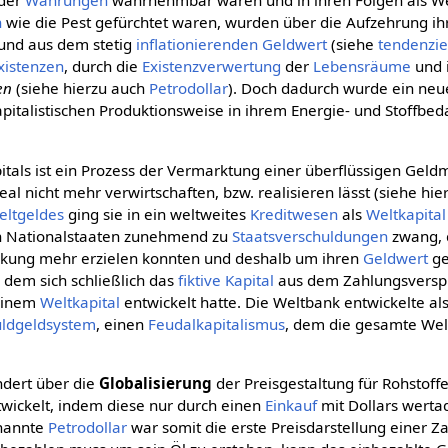
der
Währungen
wahrnehmbar waren und in ihren Folgen als Wel
n
wie die Pest gefürchtet waren, wurden über die Aufzehrung ih
und aus dem stetig
inflationierenden
Geldwert
(siehe
tendenziel
xistenzen
, durch die
Existenzverwertung
der
Lebensräume
und 
en
(siehe hierzu auch
Petrodollar
). Doch dadurch wurde ein neu
italistischen Produktionsweise in ihrem Energie- und Stoffbeda
itals ist ein Prozess der Vermarktung einer überflüssigen Gel
 real nicht mehr verwirtschaften, bzw. realisieren lässt (siehe hi
eltgeldes
ging sie in ein weltweites
Kreditwesen
als
Weltkapital
en Nationalstaaten zunehmend zu
Staatsverschuldungen
zwang, d
kung mehr erzielen konnten und deshalb um ihren
Geldwert
ge
dem sich schließlich das
fiktive Kapital
aus dem Zahlungsversp
einem
Weltkapital
entwickelt hatte. Die Weltbank entwickelte al
uldgeldsystem
, einen
Feudalkapitalismus
, dem die gesamte Wel
ndert über die
Globalisierung
der Preisgestaltung für Rohstoff
wickelt, indem diese nur durch einen
Einkauf
mit Dollars werta
enannte
Petrodollar
war somit die erste Preisdarstellung einer Za