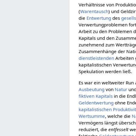
Verhältnisse von Produkti
(
Warentausch
) und Geldzir
die
Entwertung
des
gesell
Verwertungproblemen for
Arbeit zu den Problemen 
Kapitals und den Zusamm
zunehmend zum Wertträge
Zusammenhänge der Nation
dienstleistenden
Arbeiten 
kapitalistischen Verwertun
Spekulation werden ließ.
Es war ein weltweiter Run 
Ausbeutung
von
Natur
und
fiktiven Kapitals
in die End
Geldentwertung
ohne Ende 
kapitalistischen
Produktivi
Wertsumme
, welche die
N
Vermögens längst überschr
reduziert, die
entfesselt
wer