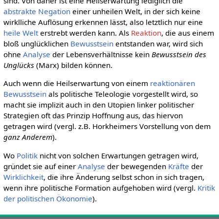
sind. Von daher ist eine Heilserwartung lediglich die
abstrakte
Negation
einer unheilen Welt, in der sich keine
wirklliche Auflösung erkennen lässt, also letztlich nur eine
heile Welt
erstrebt werden kann. Als
Reaktion
, die aus einem
bloß unglücklichen
Bewusstsein
entstanden war, wird sich
ohne
Analyse
der Lebensverhältnisse kein
Bewusstsein des
Unglücks
(Marx) bilden können.
Auch wenn die Heilserwartung von einem
reaktionären
Bewusstsein
als politische Teleologie vorgestellt wird, so
macht sie implizit auch in den Utopien linker politischer
Strategien oft das Prinzip Hoffnung aus, das hiervon
getragen wird (vergl. z.B. Horkheimers Vorstellung von dem
ganz Anderem
).
Wo
Politik
nicht von solchen Erwartungen getragen wird,
gründet sie auf einer
Analyse
der bewegenden
Kräfte
der
Wirklichkeit
, die ihre Änderung selbst schon in sich tragen,
wenn ihre politische Formation aufgehoben wird (vergl.
Kritik
der politischen Ökonomie
).