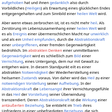
aufgehoben
hat und ihnen
gedanklich
also durch
Vorbildliches (
Heiliges
) als Erwartung eines glücklichen Endes
entgegengehalten und zum Sinnbild einer
heilen Welt
wird.
Aber wenn etwas zerbrochen ist, ist es nicht mehr
heil
. Als
Zerstörung im Lebenszusamenhang einer
heilen Welt
wird
es als
Ereignis
einer übermenschlichen Macht nur
unwirklich
und als ein
Unheil
empfunden
, durch die
Abstraktionskraft
einer
unbegriffenen
, einer fremden Gegenwärtigkeit
bedrohlich. Im
abstrakten Denken
einer unmittelbaren
Gegenwärtigkeit
wird es schließlich zum
Bild
einer
Vernichtung
, eines Untergangs, dem nur mit Gewalt zu
entgehen wäre. In diesem Standpunkt eilt es einer
abstrakten
Notwendigkeit
der Wiederherstellung eines
heilsamen
Zustands
voraus. Von daher wird das
Heil
zu einer
notwendigen
Vorstellung
seiner
Aufhebung
. In der
Abstraktionskraft
die
Lebensangst
ihrer Vernichtungsgefühle
in das
Heil
der
Vorstellung
seiner Überwindung
transzendiert. Deren
Abstraktionskraft
ist die
Wirkung
einer
antäußerten
Beziehung
. Sie entsteht im
Trieb
ihres
Unfriedens in einer unbefriedigten
Beziehung
, die sich