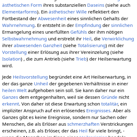
ästhetischen
Form
ihres substanziellen
Daseins
(siehe auch
Elementarforms
). Ein
ästhetischer Wille
reflektiert den
Fortbestand der
Abwesenheit
eines sinnlichen Gehalts der
Wahrnehmung
. Er entsteht in der
Empfindung
der
sinnlichen
Ermangelung eines unerfüllten
Gefühls
der ihm nötigen
Selbstwahrnehmung
und erstrebt ihr
Heil
, die
Verwirklichung
ihrer
abwesenden
Ganzheit
(siehe
Totalisierung
) mit der
Vorstellung
einer Erlösung aus ihrer Vereinzelung (siehe
Isolation
) , die zum Antrieb (siehe
Trieb
) der Heilserwartung
wird.
Jede
Heilsvorstellung
begründet eine Art Heilserwartung, in
der das ganze
Unheil
der gegebenen Verhältnisse in einer
heilen Welt
aufgehoben sein soll. Sie kann daher nur ein
Ganzes
dem entgegenhalten, weil sie dessen
Gründe
nicht
erkennt
. Von daher ist diese Erwartung schon
totalitär
, ein
impliziter Anspruch auf ein erlösendes
Ereignisses.
Aber als
Ganzes gibt es keine Ereignisse, sondern nur Sachen oder
Menschen, die als Erlöser aus
schmerzhaften
Verstrickungen
erscheinen, z.B. als Erlöser, der das
Heil
für viele bringt, -