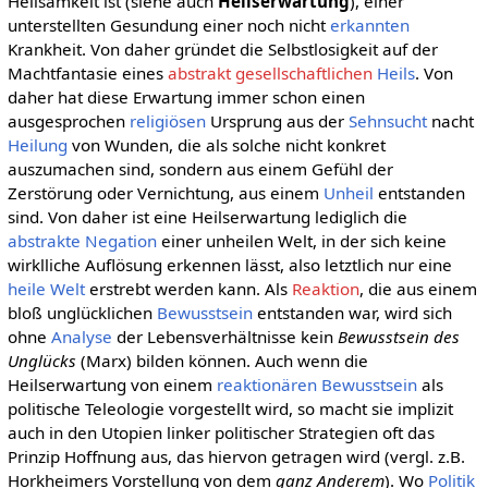
Heilsamkeit ist (siehe auch
Heilserwartung
), einer
unterstellten Gesundung einer noch nicht
erkannten
Krankheit. Von daher gründet die Selbstlosigkeit auf der
Machtfantasie eines
abstrakt gesellschaftlichen
Heils
. Von
daher hat diese Erwartung immer schon einen
ausgesprochen
religiösen
Ursprung aus der
Sehnsucht
nacht
Heilung
von Wunden, die als solche nicht konkret
auszumachen sind, sondern aus einem Gefühl der
Zerstörung oder Vernichtung, aus einem
Unheil
entstanden
sind. Von daher ist eine Heilserwartung lediglich die
abstrakte
Negation
einer unheilen Welt, in der sich keine
wirklliche Auflösung erkennen lässt, also letztlich nur eine
heile Welt
erstrebt werden kann. Als
Reaktion
, die aus einem
bloß unglücklichen
Bewusstsein
entstanden war, wird sich
ohne
Analyse
der Lebensverhältnisse kein
Bewusstsein des
Unglücks
(Marx) bilden können. Auch wenn die
Heilserwartung von einem
reaktionären Bewusstsein
als
politische Teleologie vorgestellt wird, so macht sie implizit
auch in den Utopien linker politischer Strategien oft das
Prinzip Hoffnung aus, das hiervon getragen wird (vergl. z.B.
Horkheimers Vorstellung von dem
ganz Anderem
). Wo
Politik