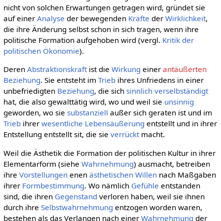
nicht von solchen Erwartungen getragen wird, gründet sie
auf einer
Analyse
der bewegenden
Kräfte
der
Wirklichkeit
,
die ihre Änderung selbst schon in sich tragen, wenn ihre
politische Formation aufgehoben wird (vergl.
Kritik der
politischen Ökonomie
).
Deren
Abstraktionskraft
ist die
Wirkung
einer
antäußerten
Beziehung
. Sie entsteht im
Trieb
ihres Unfriedens in einer
unbefriedigten
Beziehung
, die sich
sinnlich
verselbständigt
hat, die also gewalttätig wird, wo und weil sie
unsinnig
geworden, wo sie
substanziell
außer sich geraten ist und im
Trieb
ihrer
wesentliche
Lebensäußerung
entstellt und in ihrer
Entstellung entstellt sit, die sie
verrückt
macht.
Weil die Ästhetik die Formation der politischen Kultur in ihrer
Elementarform (siehe
Wahrnehmung
) ausmacht, betreiben
ihre
Vorstellungen
enen
ästhetischen Willen
nach Maßgaben
ihrer
Formbestimmung
. Wo nämlich
Gefühle
entstanden
sind, die ihren
Gegenstand
verloren haben, weil sie ihnen
durch ihre
Selbstwahrnehmung
entzogen worden waren,
bestehen als das Verlangen nach einer
Wahrnehmung
der