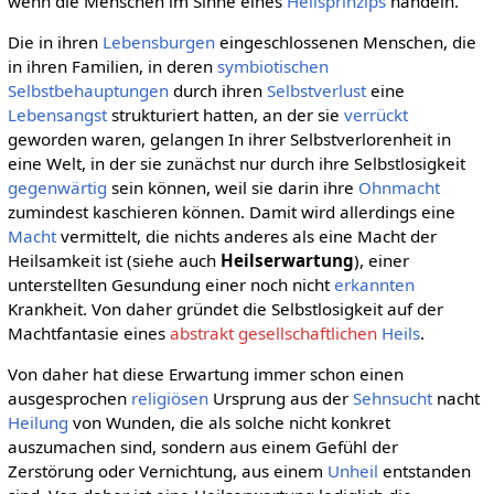
wenn die Menschen im Sinne eines
Heilsprinzips
handeln.
Die in ihren
Lebensburgen
eingeschlossenen Menschen, die
in ihren Familien, in deren
symbiotischen
Selbstbehauptungen
durch ihren
Selbstverlust
eine
Lebensangst
strukturiert hatten, an der sie
verrückt
geworden waren, gelangen In ihrer Selbstverlorenheit in
eine Welt, in der sie zunächst nur durch ihre Selbstlosigkeit
gegenwärtig
sein können, weil sie darin ihre
Ohnmacht
zumindest kaschieren können. Damit wird allerdings eine
Macht
vermittelt, die nichts anderes als eine Macht der
Heilsamkeit ist (siehe auch
Heilserwartung
), einer
unterstellten Gesundung einer noch nicht
erkannten
Krankheit. Von daher gründet die Selbstlosigkeit auf der
Machtfantasie eines
abstrakt gesellschaftlichen
Heils
.
Von daher hat diese Erwartung immer schon einen
ausgesprochen
religiösen
Ursprung aus der
Sehnsucht
nacht
Heilung
von Wunden, die als solche nicht konkret
auszumachen sind, sondern aus einem Gefühl der
Zerstörung oder Vernichtung, aus einem
Unheil
entstanden