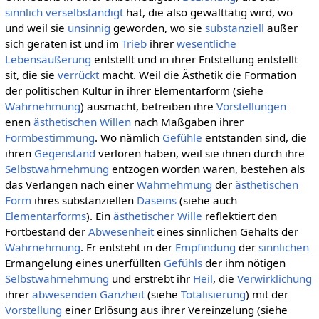
sinnlich
verselbständigt
hat, die also gewalttätig wird, wo
und weil sie
unsinnig
geworden, wo sie
substanziell
außer
sich geraten ist und im
Trieb
ihrer
wesentliche
Lebensäußerung
entstellt und in ihrer Entstellung entstellt
sit, die sie
verrückt
macht. Weil die Ästhetik die Formation
der politischen Kultur in ihrer Elementarform (siehe
Wahrnehmung
) ausmacht, betreiben ihre
Vorstellungen
enen
ästhetischen Willen
nach Maßgaben ihrer
Formbestimmung
. Wo nämlich
Gefühle
entstanden sind, die
ihren
Gegenstand
verloren haben, weil sie ihnen durch ihre
Selbstwahrnehmung
entzogen worden waren, bestehen als
das Verlangen nach einer
Wahrnehmung
der
ästhetischen
Form
ihres substanziellen
Daseins
(siehe auch
Elementarforms
). Ein
ästhetischer Wille
reflektiert den
Fortbestand der
Abwesenheit
eines sinnlichen Gehalts der
Wahrnehmung
. Er entsteht in der
Empfindung
der
sinnlichen
Ermangelung eines unerfüllten
Gefühls
der ihm nötigen
Selbstwahrnehmung
und erstrebt ihr
Heil
, die
Verwirklichung
ihrer
abwesenden
Ganzheit
(siehe
Totalisierung
) mit der
Vorstellung
einer Erlösung aus ihrer Vereinzelung (siehe