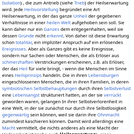
Isolation
) , die zum Antrieb (siehe
Trieb
) der Heilserwartung
wird. Jede
Heilsvorstellung
begründet eine Art
Heilserwartung, in der das ganze
Unheil
der gegebenen
Verhältnisse in einer
heilen Welt
aufgehoben sein soll. Sie
kann daher nur ein
Ganzes
dem entgegenhalten, weil sie
dessen
Gründe
nicht
erkennt
. Von daher ist diese Erwartung
schon
totalitär
, ein impliziter Anspruch auf ein erlösendes
Ereignisses.
Aber als Ganzes gibt es keine Ereignisse,
sondern nur Sachen oder Menschen, die als Erlöser aus
schmerzhaften
Verstrickungen erscheinen, z.B. als Erlöser,
der das
Heil
für viele bringt, - wenn die Menschen im Sinne
eines
Heilsprinzips
handeln. Die in ihren
Lebensburgen
eingeschlossenen Menschen, die in ihren Familien, in deren
symbiotischen Selbstbehauptungen
durch ihren
Selbstverlust
eine
Lebensangst
strukturiert hatten, an der sie
verrückt
geworden waren, gelangen In ihrer Selbstverlorenheit in
eine Welt, in der sie zunächst nur durch ihre Selbstlosigkeit
gegenwärtig
sein können, weil sie darin ihre
Ohnmacht
zumindest kaschieren können. Damit wird allerdings eine
Macht
vermittelt, die nichts anderes als eine Macht der