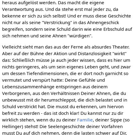
heraus aufgelöst werden. Das macht die eigene
Verantwortung aus. Und da stehe erst mal jeder zu, da
bekenne er sich zu sich selbst! Und er muss diese Geschichte
nicht nur als seine "Verstrickung" in das Ahnengeschick
begreifen, sondern seine Schuld darin wie eine Erbschuld auf
sich nehmen und seine Ahnen "würdigen".
Vielleicht sieht man das aus der Ferne als absurdes Theater.
Aber auf der Bühne der Aktion und Distanzlosigkeit "wirkt"
das: Schließlich müsse ja auch jeder wissen, dass es hier um
nichts geringeres, als um sein eigenes Leben geht, und zwar
um dessen Tiefendimensionen, die er dort noch garnicht so
vermutet und verspürt hatte: Deine Gefühle und
Lebenszusammenhänge entspringen aus deinem
Verborgenen, aus den Verhältnissen Deiner Ahnen, die du
unbewusst mit dir herumschleppst, die dich belastet und in
Schuld verstrickt hat. Die musst du erkennen, um hiervon
befreit zu werden - das ist doch klar! Du kannst nur zu dir
wirklich stehen, wenn du zu deiner
Familie
, deiner Sippe (so
Hellinger) stehst! Die Seelengeschichte deiner Vorfahren
musst Du auf dich nehmen, denn die lasten schwer auf Dir,