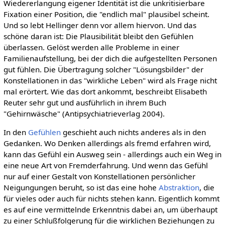
Wiedererlangung eigener Identität ist die unkritisierbare
Fixation einer Position, die "endlich mal" plausibel scheint.
Und so lebt Hellinger denn vor allem hiervon. Und das
schöne daran ist: Die Plausibilität bleibt den Gefühlen
überlassen. Gelöst werden alle Probleme in einer
Familienaufstellung, bei der dich die aufgestellten Personen
gut fühlen. Die Übertragung solcher "Lösungsbilder" der
Konstellationen in das "wirkliche Leben" wird als Frage nicht
mal erörtert. Wie das dort ankommt, beschreibt Elisabeth
Reuter sehr gut und ausführlich in ihrem Buch
"Gehirnwäsche" (Antipsychiatrieverlag 2004).
In den
Gefühlen
geschieht auch nichts anderes als in den
Gedanken. Wo Denken allerdings als fremd erfahren wird,
kann das Gefühl ein Ausweg sein - allerdings auch ein Weg in
eine neue Art von Fremderfahrung. Und wenn das Gefühl
nur auf einer Gestalt von Konstellationen persönlicher
Neigungungen beruht, so ist das eine hohe
Abstraktion
, die
für vieles oder auch für nichts stehen kann. Eigentlich kommt
es auf eine vermittelnde Erkenntnis dabei an, um überhaupt
zu einer Schlußfolgerung für die wirklichen Beziehungen zu