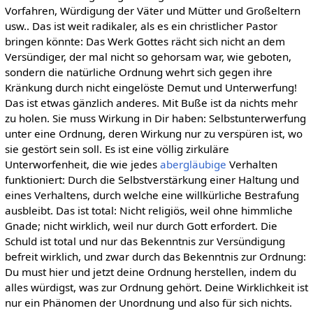
Vorfahren, Würdigung der Väter und Mütter und Großeltern
usw.. Das ist weit radikaler, als es ein christlicher Pastor
bringen könnte: Das Werk Gottes rächt sich nicht an dem
Versündiger, der mal nicht so gehorsam war, wie geboten,
sondern die natürliche Ordnung wehrt sich gegen ihre
Kränkung durch nicht eingelöste Demut und Unterwerfung!
Das ist etwas gänzlich anderes. Mit Buße ist da nichts mehr
zu holen. Sie muss Wirkung in Dir haben: Selbstunterwerfung
unter eine Ordnung, deren Wirkung nur zu verspüren ist, wo
sie gestört sein soll. Es ist eine völlig zirkuläre
Unterworfenheit, die wie jedes
abergläubige
Verhalten
funktioniert: Durch die Selbstverstärkung einer Haltung und
eines Verhaltens, durch welche eine willkürliche Bestrafung
ausbleibt. Das ist total: Nicht religiös, weil ohne himmliche
Gnade; nicht wirklich, weil nur durch Gott erfordert. Die
Schuld ist total und nur das Bekenntnis zur Versündigung
befreit wirklich, und zwar durch das Bekenntnis zur Ordnung:
Du must hier und jetzt deine Ordnung herstellen, indem du
alles würdigst, was zur Ordnung gehört. Deine Wirklichkeit ist
nur ein Phänomen der Unordnung und also für sich nichts.