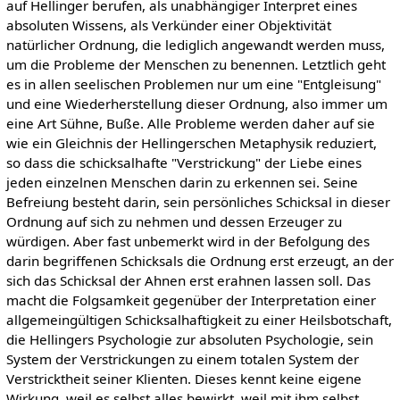
auf Hellinger berufen, als unabhängiger Interpret eines
absoluten Wissens, als Verkünder einer Objektivität
natürlicher Ordnung, die lediglich angewandt werden muss,
um die Probleme der Menschen zu benennen. Letztlich geht
es in allen seelischen Problemen nur um eine "Entgleisung"
und eine Wiederherstellung dieser Ordnung, also immer um
eine Art Sühne, Buße. Alle Probleme werden daher auf sie
wie ein Gleichnis der Hellingerschen Metaphysik reduziert,
so dass die schicksalhafte "Verstrickung" der Liebe eines
jeden einzelnen Menschen darin zu erkennen sei. Seine
Befreiung besteht darin, sein persönliches Schicksal in dieser
Ordnung auf sich zu nehmen und dessen Erzeuger zu
würdigen. Aber fast unbemerkt wird in der Befolgung des
darin begriffenen Schicksals die Ordnung erst erzeugt, an der
sich das Schicksal der Ahnen erst erahnen lassen soll. Das
macht die Folgsamkeit gegenüber der Interpretation einer
allgemeingültigen Schicksalhaftigkeit zu einer Heilsbotschaft,
die Hellingers Psychologie zur absoluten Psychologie, sein
System der Verstrickungen zu einem totalen System der
Verstricktheit seiner Klienten. Dieses kennt keine eigene
Wirkung, weil es selbst alles bewirkt, weil mit ihm selbst