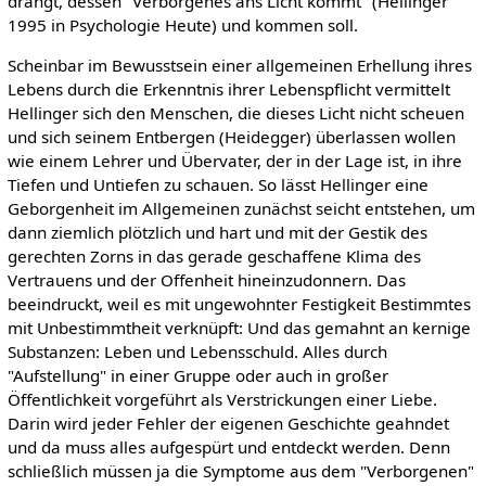
drängt, dessen "Verborgenes ans Licht kommt" (Hellinger
1995 in Psychologie Heute) und kommen soll.
Scheinbar im Bewusstsein einer allgemeinen Erhellung ihres
Lebens durch die Erkenntnis ihrer Lebenspflicht vermittelt
Hellinger sich den Menschen, die dieses Licht nicht scheuen
und sich seinem Entbergen (Heidegger) überlassen wollen
wie einem Lehrer und Übervater, der in der Lage ist, in ihre
Tiefen und Untiefen zu schauen. So lässt Hellinger eine
Geborgenheit im Allgemeinen zunächst seicht entstehen, um
dann ziemlich plötzlich und hart und mit der Gestik des
gerechten Zorns in das gerade geschaffene Klima des
Vertrauens und der Offenheit hineinzudonnern. Das
beeindruckt, weil es mit ungewohnter Festigkeit Bestimmtes
mit Unbestimmtheit verknüpft: Und das gemahnt an kernige
Substanzen: Leben und Lebensschuld. Alles durch
"Aufstellung" in einer Gruppe oder auch in großer
Öffentlichkeit vorgeführt als Verstrickungen einer Liebe.
Darin wird jeder Fehler der eigenen Geschichte geahndet
und da muss alles aufgespürt und entdeckt werden. Denn
schließlich müssen ja die Symptome aus dem "Verborgenen"