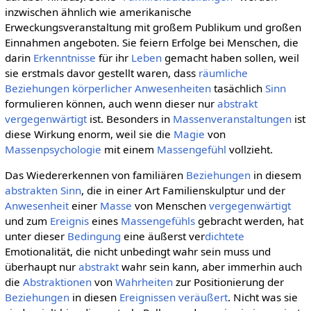
inzwischen ähnlich wie amerikanische
Erweckungsveranstaltung mit großem Publikum und großen
Einnahmen angeboten. Sie feiern Erfolge bei Menschen, die
darin
Erkenntnisse
für ihr
Leben
gemacht haben sollen, weil
sie erstmals davor gestellt waren, dass
räumliche
Beziehungen
körperlicher
Anwesenheiten
tasächlich
Sinn
formulieren können, auch wenn dieser nur
abstrakt
vergegenwärtigt
ist. Besonders in
Massenveranstaltungen
ist
diese Wirkung enorm, weil sie die
Magie
von
Massenpsychologie
mit einem
Massengefühl
vollzieht.
Das Wiedererkennen von familiären
Beziehungen
in diesem
abstrakten Sinn
, die in einer Art Familienskulptur und der
Anwesenheit
einer
Masse
von Menschen
vergegenwärtigt
und zum
Ereignis
eines
Massengefühls
gebracht werden, hat
unter dieser
Bedingung
eine äußerst ver
dichtete
Emotionalität, die nicht unbedingt wahr sein muss und
überhaupt nur
abstrakt
wahr sein kann, aber immerhin auch
die
Abstraktionen
von
Wahrheiten
zur Positionierung der
Beziehungen
in diesen
Ereignissen
veräußert
. Nicht was sie