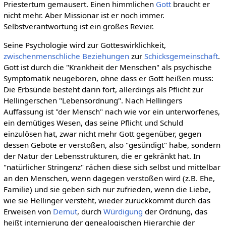
Priestertum gemausert. Einen himmlichen
Gott
braucht er
nicht mehr. Aber Missionar ist er noch immer.
Selbstverantwortung ist ein großes Revier.
Seine Psychologie wird zur Gotteswirklichkeit,
zwischenmenschliche Beziehungen
zur
Schicksgemeinschaft
.
Gott ist durch die "Krankheit der Menschen" als psychische
Symptomatik neugeboren, ohne dass er Gott heißen muss:
Die Erbsünde besteht darin fort, allerdings als Pflicht zur
Hellingerschen "Lebensordnung". Nach Hellingers
Auffassung ist "der Mensch" nach wie vor ein unterworfenes,
ein demütiges Wesen, das seine Pflicht und Schuld
einzulösen hat, zwar nicht mehr Gott gegenüber, gegen
dessen Gebote er verstoßen, also "gesündigt" habe, sondern
der Natur der Lebensstrukturen, die er gekränkt hat. In
"natürlicher Stringenz" rächen diese sich selbst und mittelbar
an den Menschen, wenn dagegen verstoßen wird (z.B. Ehe,
Familie) und sie geben sich nur zufrieden, wenn die Liebe,
wie sie Hellinger versteht, wieder zurückkommt durch das
Erweisen von
Demut
, durch
Würdigung
der Ordnung, das
heißt internierung der genealogischen Hierarchie der