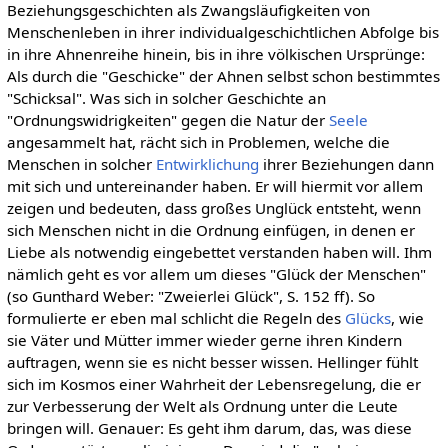
Beziehungsgeschichten als Zwangsläufigkeiten von
Menschenleben in ihrer individualgeschichtlichen Abfolge bis
in ihre Ahnenreihe hinein, bis in ihre völkischen Ursprünge:
Als durch die "Geschicke" der Ahnen selbst schon bestimmtes
"Schicksal". Was sich in solcher Geschichte an
"Ordnungswidrigkeiten" gegen die Natur der
Seele
angesammelt hat, rächt sich in Problemen, welche die
Menschen in solcher
Entwirklichung
ihrer Beziehungen dann
mit sich und untereinander haben. Er will hiermit vor allem
zeigen und bedeuten, dass großes Unglück entsteht, wenn
sich Menschen nicht in die Ordnung einfügen, in denen er
Liebe als notwendig eingebettet verstanden haben will. Ihm
nämlich geht es vor allem um dieses "Glück der Menschen"
(so Gunthard Weber: "Zweierlei Glück", S. 152 ff). So
formulierte er eben mal schlicht die Regeln des
Glücks
, wie
sie Väter und Mütter immer wieder gerne ihren Kindern
auftragen, wenn sie es nicht besser wissen. Hellinger fühlt
sich im Kosmos einer Wahrheit der Lebensregelung, die er
zur Verbesserung der Welt als Ordnung unter die Leute
bringen will. Genauer: Es geht ihm darum, das, was diese