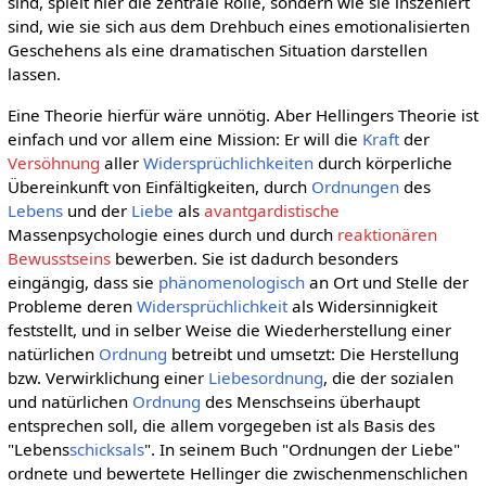
sind, spielt hier die zentrale Rolle, sondern wie sie inszeniert
sind, wie sie sich aus dem Drehbuch eines emotionalisierten
Geschehens als eine dramatischen Situation darstellen
lassen.
Eine Theorie hierfür wäre unnötig. Aber Hellingers Theorie ist
einfach und vor allem eine Mission: Er will die
Kraft
der
Versöhnung
aller
Widersprüchlichkeiten
durch körperliche
Übereinkunft von Einfältigkeiten, durch
Ordnungen
des
Lebens
und der
Liebe
als
avantgardistische
Massenpsychologie eines durch und durch
reaktionären
Bewusstseins
bewerben. Sie ist dadurch besonders
eingängig, dass sie
phänomenologisch
an Ort und Stelle der
Probleme deren
Widersprüchlichkeit
als Widersinnigkeit
feststellt, und in selber Weise die Wiederherstellung einer
natürlichen
Ordnung
betreibt und umsetzt: Die Herstellung
bzw. Verwirklichung einer
Liebesordnung
, die der sozialen
und natürlichen
Ordnung
des Menschseins überhaupt
entsprechen soll, die allem vorgegeben ist als Basis des
"Lebens
schicksals
". In seinem Buch "Ordnungen der Liebe"
ordnete und bewertete Hellinger die zwischenmenschlichen