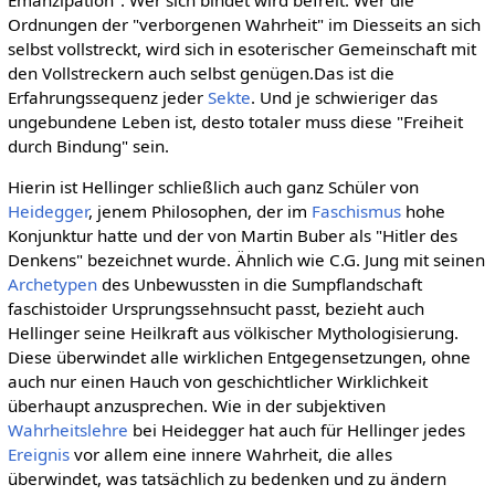
Ordnungen der "verborgenen Wahrheit" im Diesseits an sich
selbst vollstreckt, wird sich in esoterischer Gemeinschaft mit
den Vollstreckern auch selbst genügen.Das ist die
Erfahrungssequenz jeder
Sekte
. Und je schwieriger das
ungebundene Leben ist, desto totaler muss diese "Freiheit
durch Bindung" sein.
Hierin ist Hellinger schließlich auch ganz Schüler von
Heidegger
, jenem Philosophen, der im
Faschismus
hohe
Konjunktur hatte und der von Martin Buber als "Hitler des
Denkens" bezeichnet wurde. Ähnlich wie C.G. Jung mit seinen
Archetypen
des Unbewussten in die Sumpflandschaft
faschistoider Ursprungssehnsucht passt, bezieht auch
Hellinger seine Heilkraft aus völkischer Mythologisierung.
Diese überwindet alle wirklichen Entgegensetzungen, ohne
auch nur einen Hauch von geschichtlicher Wirklichkeit
überhaupt anzusprechen. Wie in der subjektiven
Wahrheitslehre
bei Heidegger hat auch für Hellinger jedes
Ereignis
vor allem eine innere Wahrheit, die alles
überwindet, was tatsächlich zu bedenken und zu ändern