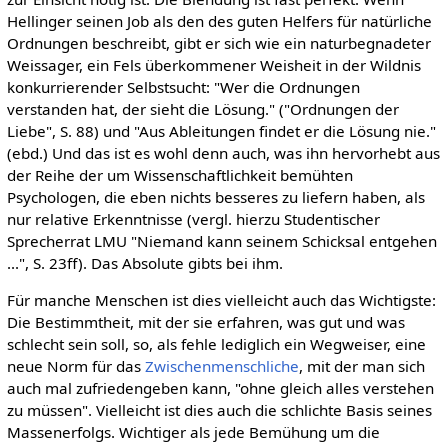
Hellinger seinen Job als den des guten Helfers für natürliche
Ordnungen beschreibt, gibt er sich wie ein naturbegnadeter
Weissager, ein Fels überkommener Weisheit in der Wildnis
konkurrierender Selbstsucht: "Wer die Ordnungen
verstanden hat, der sieht die Lösung." ("Ordnungen der
Liebe", S. 88) und "Aus Ableitungen findet er die Lösung nie."
(ebd.) Und das ist es wohl denn auch, was ihn hervorhebt aus
der Reihe der um Wissenschaftlichkeit bemühten
Psychologen, die eben nichts besseres zu liefern haben, als
nur relative Erkenntnisse (vergl. hierzu Studentischer
Sprecherrat LMU "Niemand kann seinem Schicksal entgehen
...", S. 23ff). Das Absolute gibts bei ihm.
Für manche Menschen ist dies vielleicht auch das Wichtigste:
Die Bestimmtheit, mit der sie erfahren, was gut und was
schlecht sein soll, so, als fehle lediglich ein Wegweiser, eine
neue Norm für das
Zwischenmenschliche
, mit der man sich
auch mal zufriedengeben kann, "ohne gleich alles verstehen
zu müssen". Vielleicht ist dies auch die schlichte Basis seines
Massenerfolgs. Wichtiger als jede Bemühung um die