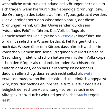
wesentliche Kraft zur Gesundung bei Störungen der
Seele
in
sich tragen, wenn hierdurch die "lebendige Ordnung", bzw.
die Ordnungen des Lebens auf ihren Typus gebracht werden.
Dies allerdings setzt den Wissenden voraus, der diese
Ordnungen kennt, um den Unwissenden durch sein
"wissendes Feld" zu führen. Das Volk ist flugs als
Gemeinschaft der
Seele
(siehe
Volksseele
) eingeführt und
wird mit seelischem Wissen bedacht. Fehlt eigentlich nur
noch das Wissen über den Körper, dass nämlich auch er im
völkischen Gemeinsinn seine Erregungen verliert und seine
Gesundung findet, und schon hätten wir mit dem Volkskörper
schon den Bürger als real existierenden Faschisten. So
einfach geht das, denn das Heilsprinzip ist besonders
dadurch allmächtig, dass es sich nicht selbst als
wahr
erweisen muss, wenn ihm die Wirklichkeit einfach angepasst
wird, bzw. der Mythos an ihre Stelle tritt. Hierfür bedarf es
lediglich der rechten Ausrichtung - sofern es sich in der
Alltagsexistenz durch Geld und persönliche
Macht
regeln
lässt.
Hellingers
"Wahrheit"
ist nicht nur wesenslogisch und