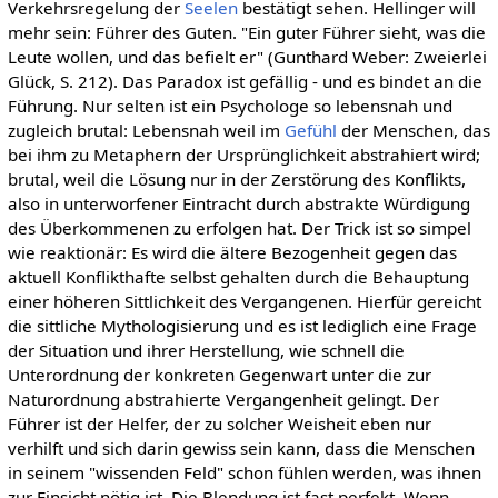
Verkehrsregelung der
Seelen
bestätigt sehen. Hellinger will
mehr sein: Führer des Guten. "Ein guter Führer sieht, was die
Leute wollen, und das befielt er" (Gunthard Weber: Zweierlei
Glück, S. 212). Das Paradox ist gefällig - und es bindet an die
Führung. Nur selten ist ein Psychologe so lebensnah und
zugleich brutal: Lebensnah weil im
Gefühl
der Menschen, das
bei ihm zu Metaphern der Ursprünglichkeit abstrahiert wird;
brutal, weil die Lösung nur in der Zerstörung des Konflikts,
also in unterworfener Eintracht durch abstrakte Würdigung
des Überkommenen zu erfolgen hat. Der Trick ist so simpel
wie reaktionär: Es wird die ältere Bezogenheit gegen das
aktuell Konflikthafte selbst gehalten durch die Behauptung
einer höheren Sittlichkeit des Vergangenen. Hierfür gereicht
die sittliche Mythologisierung und es ist lediglich eine Frage
der Situation und ihrer Herstellung, wie schnell die
Unterordnung der konkreten Gegenwart unter die zur
Naturordnung abstrahierte Vergangenheit gelingt. Der
Führer ist der Helfer, der zu solcher Weisheit eben nur
verhilft und sich darin gewiss sein kann, dass die Menschen
in seinem "wissenden Feld" schon fühlen werden, was ihnen
zur Einsicht nötig ist. Die Blendung ist fast perfekt. Wenn