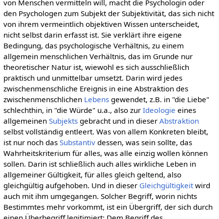
von Menschen vermitteln will, macht die Psychologin oder
den Psychologen zum Subjekt der Subjektivität, das sich nicht
von ihrem vermeintlich objektiven Wissen unterscheidet,
nicht selbst darin erfasst ist. Sie verklärt ihre eigene
Bedingung, das psychologische Verhältnis, zu einem
allgemein menschlichen Verhältnis, das im Grunde nur
theoretischer Natur ist, wiewohl es sich ausschließlich
praktisch und unmittelbar umsetzt. Darin wird jedes
zwischenmenschliche Ereignis in eine Abstraktion des
zwischenmenschlichen
Lebens
gewendet, z.B. in "die Liebe"
schlechthin, in "die Würde" u.a., also zur
Ideologie
eines
allgemeinen
Subjekts
gebracht und in dieser
Abstraktion
selbst vollständig entleert. Was von allem Konkreten bleibt,
ist nur noch das
Substantiv
dessen, was sein sollte, das
Wahrheitskriterium für alles, was alle einzig wollen können
sollen. Darin ist schließlich auch alles wirkliche Leben in
allgemeiner Gültigkeit, für alles gleich geltend, also
gleichgültig aufgehoben. Und in dieser
Gleichgültigkeit
wird
auch mit ihm umgegangen. Solcher Begriff, worin nichts
Bestimmtes mehr vorkommt, ist ein Übergriff, der sich durch
einen Überbegriff legitimiert: Dem Begriff des