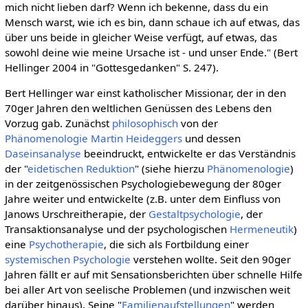
mich nicht lieben darf? Wenn ich bekenne, dass du ein
Mensch warst, wie ich es bin, dann schaue ich auf etwas, das
über uns beide in gleicher Weise verfügt, auf etwas, das
sowohl deine wie meine Ursache ist - und unser Ende." (Bert
Hellinger 2004 in "Gottesgedanken" S. 247).
Bert Hellinger war einst katholischer Missionar, der in den
70ger Jahren den weltlichen Genüssen des Lebens den
Vorzug gab. Zunächst
philosophisch
von der
Phänomenologie
Martin Heideggers
und dessen
Daseinsanalyse
beeindruckt, entwickelte er das Verständnis
der "
eidetischen Reduktion
" (siehe hierzu
Phänomenologie
)
in der zeitgenössischen Psychologiebewegung der 80ger
Jahre weiter und entwickelte (z.B. unter dem Einfluss von
Janows Urschreitherapie, der
Gestaltpsychologie
, der
Transaktionsanalyse und der psychologischen
Hermeneutik
)
eine
Psychotherapie
, die sich als Fortbildung einer
systemischen Psychologie
verstehen wollte. Seit den 90ger
Jahren fällt er auf mit Sensationsberichten über schnelle Hilfe
bei aller Art von seelische Problemen (und inzwischen weit
darüber hinaus). Seine "
Familienaufstellungen
" werden