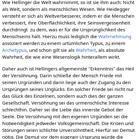
Wie Hellinger die Welt wahrnimmt, so ist sie ihm auch: Nicht
als Welt, sondern als menschliches Wesen. Wie Heidegger
versteht er sich als Weltverbesserer, indem er die Menschen
verbessert, ihre Oberflächlichkeit, ihre Seinsvergessenheit
durchdringt  zu dem, was er für die Ursprünglichkeit des
Menschseins hält. Hierzu muss lediglich die
Wahrnehmung
assoziert werden zu einem urtümlichen Typus, zu einem
Archetypus
, und schon gilt sie als
Wahrheit
, als absolute
Wahrheit, die wie eine Wesenslogik hinterallem wirkt.
Daher auch ist Hellingers allgemeinste "Erkenntnis" das Heil
der Versöhnung. Darin schließe der Mensch Friede mit
seinen Urgründen und darin liege auch der Zugang zu den
Ursprüngen seines Unglücks. Ein solcher Friede sei nicht nur
das Glück des Einzelnen, sondern auch dies der ganzen
Gesellschaft. Versöhnung sei das urmenschliche Interesse
schlechthin. Daher sei die Liebe das innerste Gebot der
Seele. Die Versöhnung mit den eigenen Urgünden sei die
Notwendigkeit jedweder Volksgemeinschaft. Die Krisen und
Störungen seien schlichte Unversöhntheit. Hierfür sei Demut
nötig. Die Demut vor dem eigenen Ursprung würde die