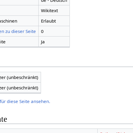
de - Deutsch
Wikitext
aschinen
Erlaubt
n zu dieser Seite
0
ite
Ja
zer (unbeschränkt)
zer (unbeschränkt)
für diese Seite ansehen.
hte