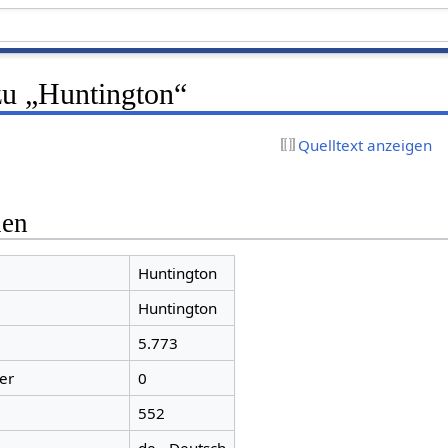
zu „Huntington“
Quelltext anzeigen
nen
Huntington
Huntington
5.773
er
0
552