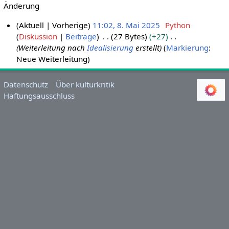
Änderung
Aktuell
Vorherige
11:02, 8. Mai 2025
Python
Diskussion
Beiträge
27 Bytes
+27
8
Weiterleitung nach
Idealisierung
erstellt
Markierung
:
.
Neue Weiterleitung
M
a
i
Datenschutz
Über kulturkritik
Haftungsausschluss
2
0
2
5