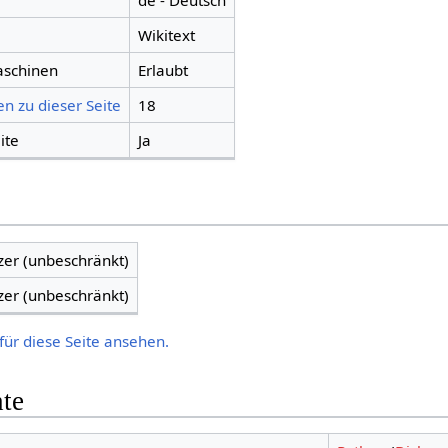
de - Deutsch
Wikitext
aschinen
Erlaubt
n zu dieser Seite
18
ite
Ja
zer (unbeschränkt)
zer (unbeschränkt)
für diese Seite ansehen.
hte