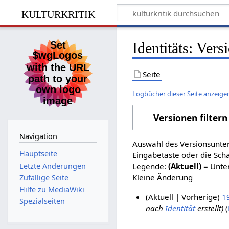
kulturkritik
Identitäts: Ver
Seite
Logbücher dieser Seite anzeige
Versionen filtern
Navigation
Auswahl des Versionsunter
Hauptseite
Eingabetaste oder die Sch
Letzte Änderungen
Legende:
(Aktuell)
= Unter
Kleine Änderung
Zufällige Seite
Hilfe zu MediaWiki
Aktuell
Vorherige
1
Spezialseiten
nach
Identität
erstellt
8
.