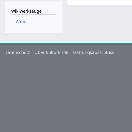
M
a
Wikiwerkzeuge
i
Atom
2
0
2
5
Datenschutz
Über kulturkritik
Haftungsausschluss