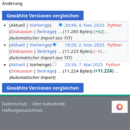
Änderung
Aktuell
Vorherige
20:49, 4. Nov. 2025
Python
Diskussion
Beiträge
11.285 Bytes
+62
4
Automatischer Import aus TXT
.
Aktuell
Vorherige
18:29, 2. Nov. 2025
Python
N
Diskussion
Beiträge
11.223 Bytes
−1
2
o
Automatischer Import aus TXT
.
v
Aktuell
Vorherige
23:39, 7. Mai 2025
Python
N
e
Diskussion
Beiträge
11.224 Bytes
+11.224
7
o
m
Automatischer Import
.
v
b
M
e
e
a
m
r
i
b
2
Datenschutz
Über kulturkritik
2
e
0
Haftungsausschluss
0
r
2
2
2
5
5
0