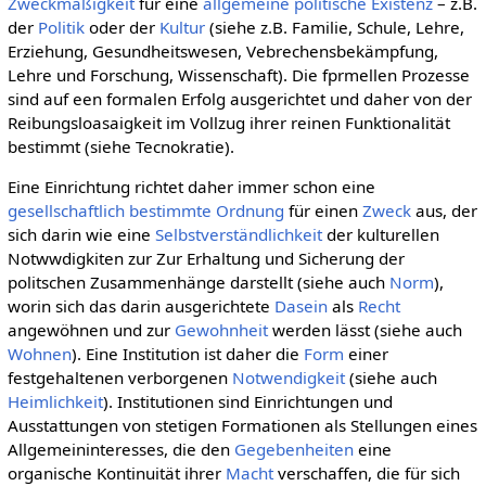
Zweckmäßigkeit
für eine
allgemeine
politische
Existenz
– z.B.
der
Politik
oder der
Kultur
(siehe z.B. Familie, Schule, Lehre,
Erziehung, Gesundheitswesen, Vebrechensbekämpfung,
Lehre und Forschung, Wissenschaft). Die fprmellen Prozesse
sind auf een formalen Erfolg ausgerichtet und daher von der
Reibungsloasaigkeit im Vollzug ihrer reinen Funktionalität
bestimmt (siehe Tecnokratie).
Eine Einrichtung richtet daher immer schon eine
gesellschaftlich
bestimmte
Ordnung
für einen
Zweck
aus, der
sich darin wie eine
Selbstverständlichkeit
der kulturellen
Notwwdigkiten zur Zur Erhaltung und Sicherung der
politschen Zusammenhänge darstellt (siehe auch
Norm
),
worin sich das darin ausgerichtete
Dasein
als
Recht
angewöhnen und zur
Gewohnheit
werden lässt (siehe auch
Wohnen
). Eine Institution ist daher die
Form
einer
festgehaltenen verborgenen
Notwendigkeit
(siehe auch
Heimlichkeit
). Institutionen sind Einrichtungen und
Ausstattungen von stetigen Formationen als Stellungen eines
Allgemeininteresses, die den
Gegebenheiten
eine
organische Kontinuität ihrer
Macht
verschaffen, die für sich